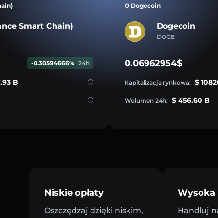
ain)
O Dogecoin
ance Smart Chain)
Dogecoin
DOGE
0.06962954$
-0.30594666%
24h
7.93 B
$ 1082
Kapitalizacja rynkowa:
$ 456.60 B
Wolumen 24h:
Niskie opłaty
Wysoka 
Oszczędzaj dzięki niskim,
Handluj n