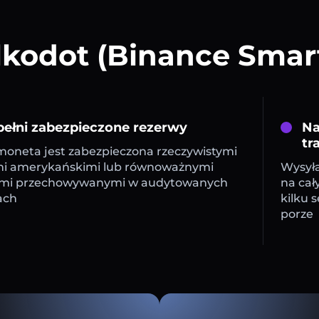
kodot (Binance Smart
ełni zabezpieczone rezerwy
Na
tr
oneta jest zabezpieczona rzeczywistymi
mi amerykańskimi lub równoważnymi
Wysyła
mi przechowywanymi w audytowanych
na cał
ach
kilku 
porze