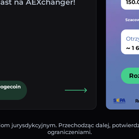
st na AEXchanger!
Szacow
Otrz
~
Ro
Dogecoin
iom jurysdykcyjnym. Przechodząc dalej, potwierdza
ograniczeniami.