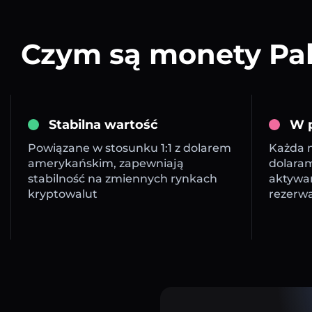
Czym są monety Pal
Stabilna wartość
W p
Powiązane w stosunku 1:1 z dolarem
Każda m
amerykańskim, zapewniają
dolara
stabilność na zmiennych rynkach
aktywa
kryptowalut
rezerw