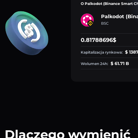
O Palkodot (Binance Smart Ch
Palkodot (Bin
BSC
0.81788696$
$ 138
Kapitalizacja rynkowa:
$ 61.71 B
Wolumen 24h:
Dlaczego wymienić