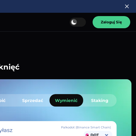
Zaloguj Się
knięć
pić
Sprzedać
Wymienić
Staking
Palkodot (Binance Smart Chain)
łasz
DOT