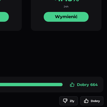
24h
Wymienić
Dobry 664
Zły
Dobry