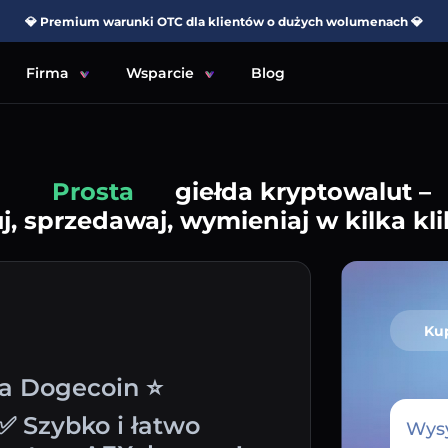
💎 Premium warunki OTC dla klientów o dużych wolumenach 💎
Firma
Wsparcie
Blog
Prosta
giełda kryptowalut –
j, sprzedawaj, wymieniaj w kilka kli
Ku
na Dogecoin ⭐
✅ Szybko i łatwo
Wysy