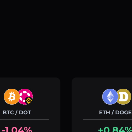
BTC / DOT
ETH / DOGE
-1.04%
+0.84