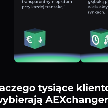
transparentnym opłatom
głęboką p
przy każdej transakcji.
wielu akt
rynkach.
aczego tysiące klien
ybierają AEXchange