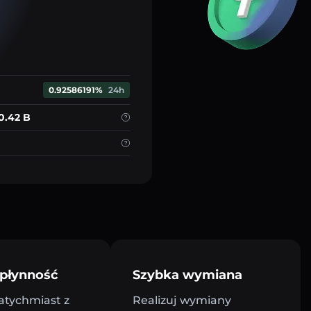
0.92586191%
24h
0.42 B
płynność
Szybka wymiana
atychmiast z
Realizuj wymiany