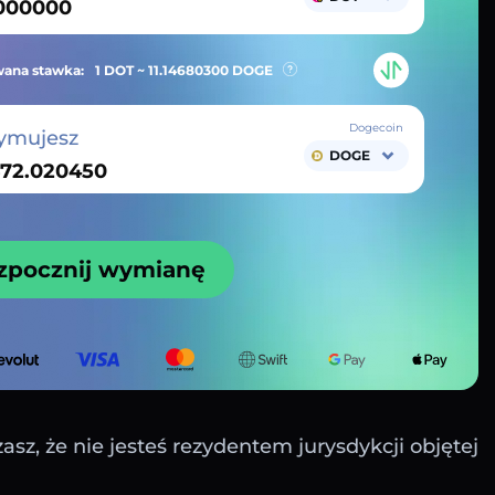
ana stawka:
1 DOT ~
11.14680300
DOGE
Dogecoin
ymujesz
DOGE
zpocznij wymianę
sz, że nie jesteś rezydentem jurysdykcji objętej