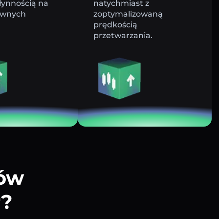
łynnością na
natychmiast z
ywnych
zoptymalizowaną
prędkością
przetwarzania.
tów
r?