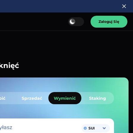
Zaloguj Się
knięć
pić
Sprzedać
Wymienić
Staking
łasz
SUI