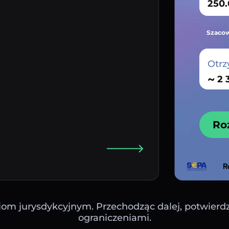
Szacow
Otrz
~
Ro
iom jurysdykcyjnym. Przechodząc dalej, potwierdza
ograniczeniami.