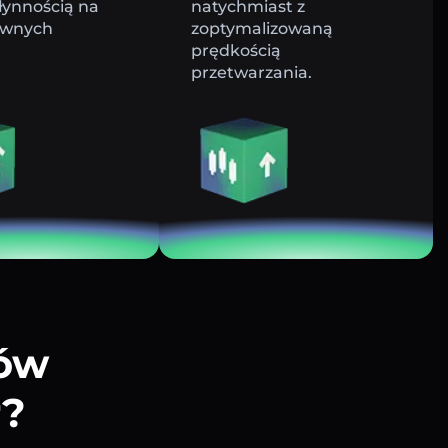
łynnością na
natychmiast z
ywnych
zoptymalizowaną
prędkością
przetwarzania.
tów
r?