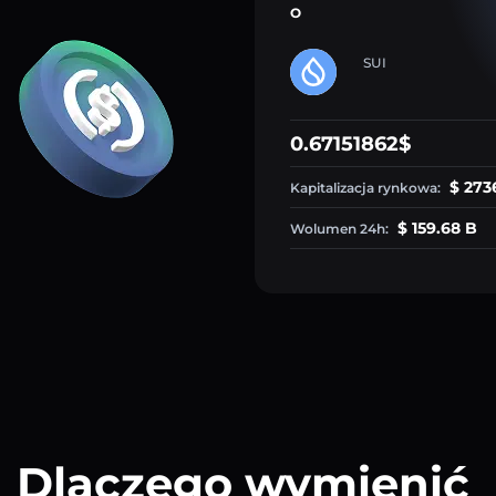
O
SUI
0.67151862$
$ 273
Kapitalizacja rynkowa:
$ 159.68 B
Wolumen 24h:
Dlaczego wymienić