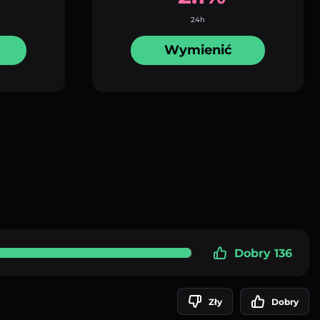
24h
Wymienić
Dobry 136
Zły
Dobry