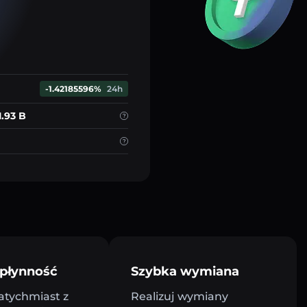
-1.42185596%
24h
1.93 B
płynność
Szybka wymiana
atychmiast z
Realizuj wymiany