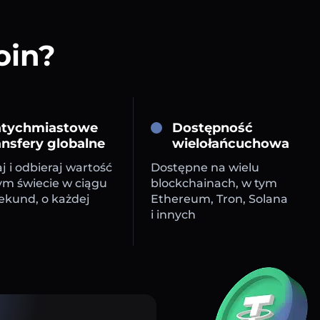
oin?
tychmiastowe
Dostępność
ansfery globalne
wielołańcuchowa
j i odbieraj wartość
Dostępne na wielu
ym świecie w ciągu
blockchainach, w tym
sekund, o każdej
Ethereum, Tron, Solana
i innych