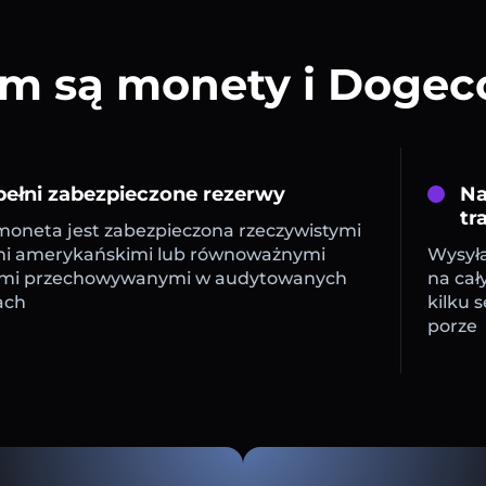
m są monety i Dogec
ełni zabezpieczone rezerwy
Na
tr
oneta jest zabezpieczona rzeczywistymi
mi amerykańskimi lub równoważnymi
Wysyła
mi przechowywanymi w audytowanych
na cał
ach
kilku 
porze