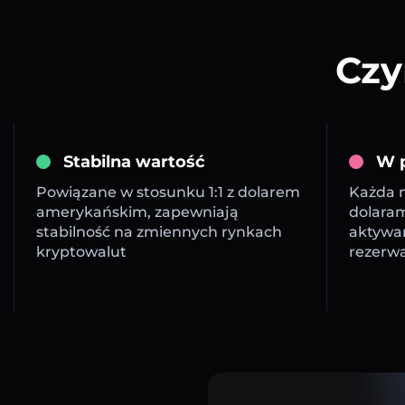
Czy
Stabilna wartość
W p
Powiązane w stosunku 1:1 z dolarem
Każda m
amerykańskim, zapewniają
dolara
stabilność na zmiennych rynkach
aktywa
kryptowalut
rezerw