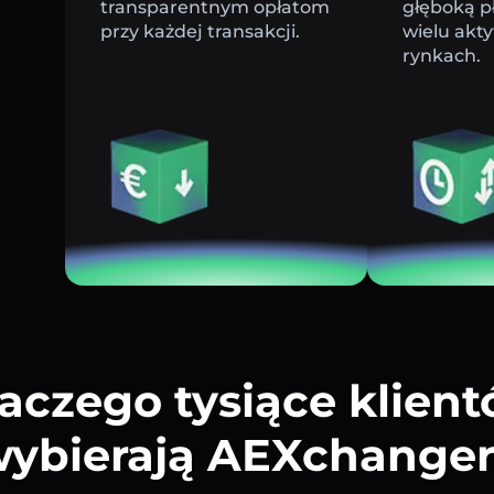
transparentnym opłatom
głęboką p
przy każdej transakcji.
wielu akt
rynkach.
aczego tysiące klien
ybierają AEXchange