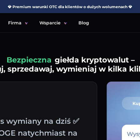
💎 Premium warunki OTC dla klientów o dużych wolumenach 💎
Firma
Wsparcie
Blog
Prosta
giełda kryptowalut –
j, sprzedawaj, wymieniaj w kilka kli
Ku
rs wymiany na dziś ✅
DOGE natychmiast na
Wysy