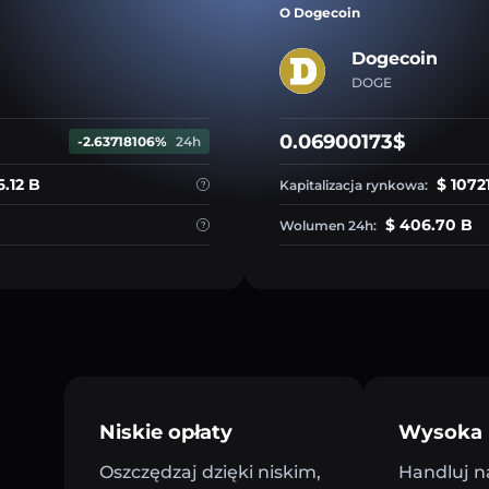
O Dogecoin
Dogecoin
DOGE
0.06900173$
-2.63718106%
24h
6.12 B
$ 1072
Kapitalizacja rynkowa:
$ 406.70 B
Wolumen 24h:
Niskie opłaty
Wysoka 
Oszczędzaj dzięki niskim,
Handluj n