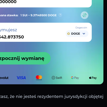
ana stawka:
1 SUI ~
9.37149500
DOGE
Dogecoin
ymujesz
DOGE
zpocznij wymianę
sz, że nie jesteś rezydentem jurysdykcji objętej