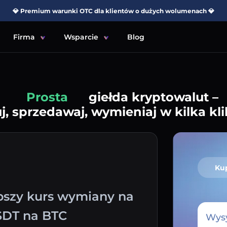
💎 Premium warunki OTC dla klientów o dużych wolumenach 💎
Firma
Wsparcie
Blog
Prosta
giełda kryptowalut –
j, sprzedawaj, wymieniaj w kilka kli
Ku
epszy kurs wymiany na
SDT na BTC
Wysy