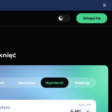
Zaloguj Się
knięć
pić
Sprzedać
Wymienić
Staking
Aptos APT
łasz
APT