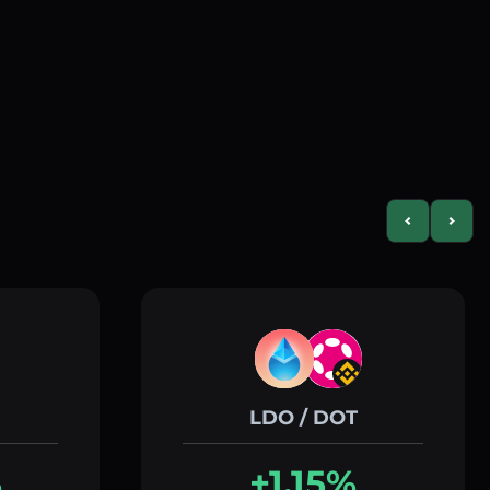
Previous slid
Next s
LDO / DOT
%
+1.15%