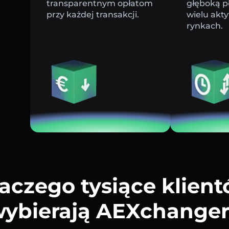
transparentnym opłatom
głęboką p
przy każdej transakcji.
wielu akt
rynkach.
aczego tysiące klien
ybierają AEXchange