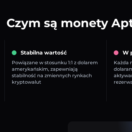
Czym są monety Apto
Stabilna wartość
W p
Powiązane w stosunku 1:1 z dolarem
Każda m
amerykańskim, zapewniają
dolara
stabilność na zmiennych rynkach
aktywa
kryptowalut
rezerw