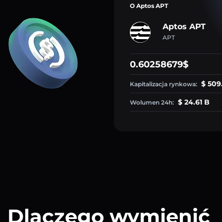
O Aptos APT
Aptos APT
APT
0.60258679$
$ 509
Kapitalizacja rynkowa:
$ 24.61 B
Wolumen 24h:
Dlaczego wymienić