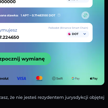
ana stawka:
1 APT ~
0.71483100
DOT
Palkodot (Binance Smart Chain)
ymujesz
DOT
zpocznij wymianę
sz, że nie jesteś rezydentem jurysdykcji objętej