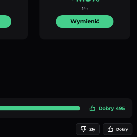
24h
Wymienić
Dobry 495
Zły
Dobry