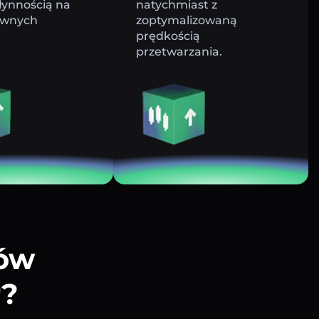
łynnością na
natychmiast z
ywnych
zoptymalizowaną
prędkością
przetwarzania.
tów
r?