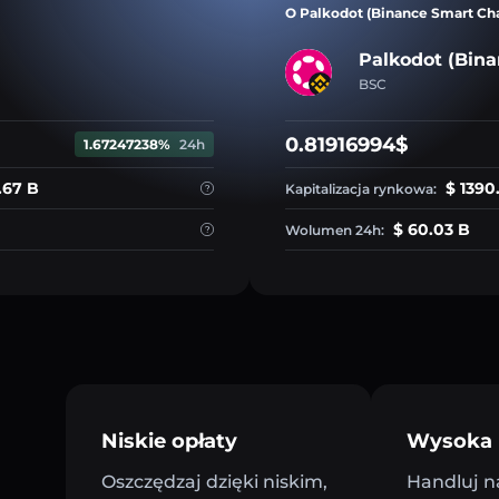
O Palkodot (Binance Smart Ch
Palkodot (Bina
BSC
0.81916994$
1.67247238%
24h
.67 B
$ 1390
Kapitalizacja rynkowa:
$ 60.03 B
Wolumen 24h:
Niskie opłaty
Wysoka 
Oszczędzaj dzięki niskim,
Handluj n