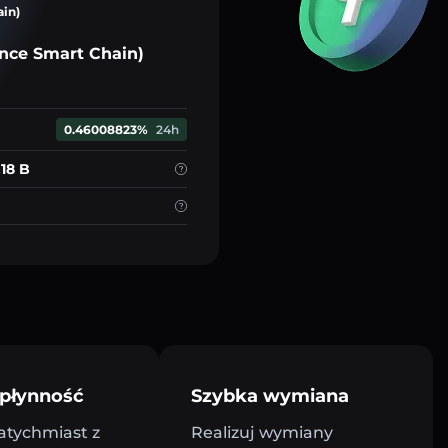
ain)
nce Smart Chain)
0.46008823%
24h
.18 B
płynność
Szybka wymiana
atychmiast z
Realizuj wymiany