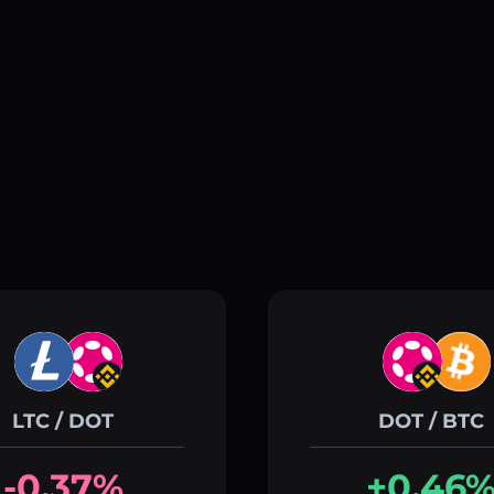
LTC / DOT
DOT / BTC
-0.37%
+0.46