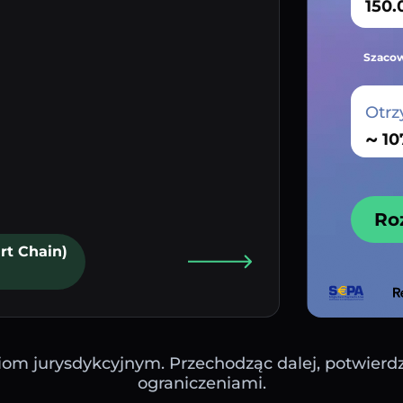
Szacow
Otrz
~
Ro
rt Chain)
iom jurysdykcyjnym. Przechodząc dalej, potwierdza
ograniczeniami.