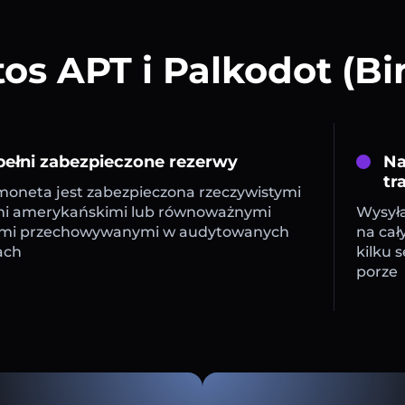
s APT i Palkodot (B
ełni zabezpieczone rezerwy
Na
tr
oneta jest zabezpieczona rzeczywistymi
mi amerykańskimi lub równoważnymi
Wysyła
mi przechowywanymi w audytowanych
na cał
ach
kilku 
porze