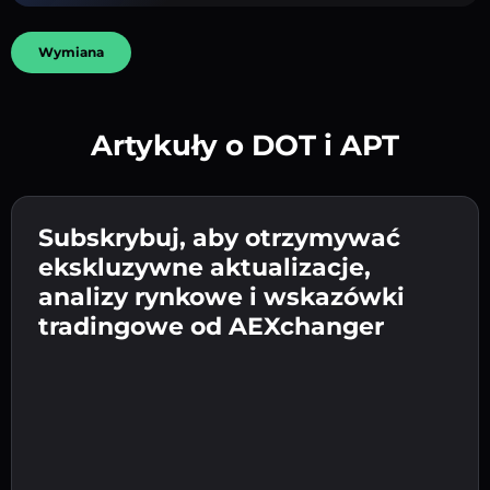
Wymiana
Artykuły o DOT i APT
Utwórz silne hasło 👉 przejdź do weryfikacji.
Wpisz adres swojego portfela
Subskrybuj, aby otrzymywać
Wyślij depozyt 👉 odbierz kryptowalutę lub
kryptowalutowego 👉 przejdź do następnego
ekskluzywne aktualizacje,
walutę fiat w swoim portfelu.
Potwierdź swoją tożsamość 👉 przejdź do
kroku.
analizy rynkowe i wskazówki
ostatniego kroku.
tradingowe od AEXchanger