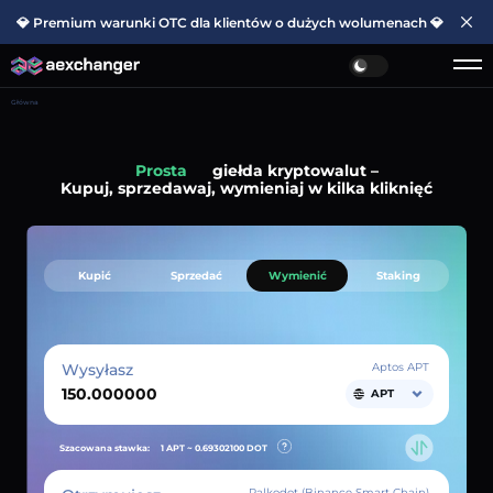
💎 Premium warunki OTC dla klientów o dużych wolumenach 💎
Główna
Prosta
giełda kryptowalut –
Kupuj, sprzedawaj, wymieniaj w kilka kliknięć
Kupić
Sprzedać
Wymienić
Staking
Wysyłasz
Aptos APT
APT
Szacowana stawka:
1 APT ~
0.69302100
DOT
Palkodot (Binance Smart Chain)