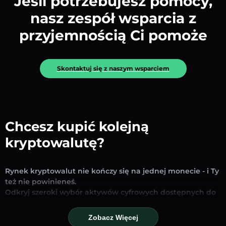
Jeśli potrzebujesz pomocy,
nasz zespół wsparcia z
przyjemnością Ci pomoże
Skontaktuj się z naszym wsparciem
Chcesz kupić kolejną
kryptowalutę?
Rynek kryptowalut nie kończy się na jednej monecie - i Ty
też nie powinieneś.
Odkryj szeroki wybór aktywów cyfrowych dostępnych do
wymiany i handlu na naszej platformie. Niezależnie od
tego, czy szukasz uznanych stablecoinów, obiecujących
Zobacz Więcej
altcoinów czy nowych trendujących tokenów – znajdziesz