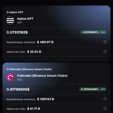
O Aptos APT
Aptos APT
APT
0.57931183$
-1.83596612%
24h
$ 489.97 B
Kapitalizacja rynkowa:
$ 25.34 B
Wolumen 24h:
O Palkodot (Binance Smart Chain)
Palkodot (Binance Smart Chain)
BSC
0.81788696$
-0.30594666%
24h
$ 1387.93 B
Kapitalizacja rynkowa:
$ 61.71 B
Wolumen 24h: