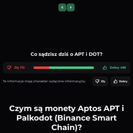
Previous slide
Next slide
Co sądzisz dziś o APT i DOT?
Zły 172
Dobry 495
Te informacje mają charakter wyłącznie informacyjny.
Zły
Dobry
Czym są monety Aptos APT i
Palkodot (Binance Smart
Chain)?