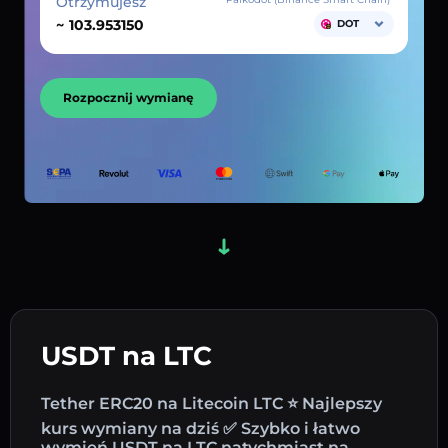
Otrzymujesz
~
DOT
Rozpocznij wymianę
USDT na LTC
Tether ERC20 na Litecoin LTC ⭐ Najlepszy
kurs wymiany na dziś ✅ Szybko i łatwo
wymień USDT na LTC natychmiast na