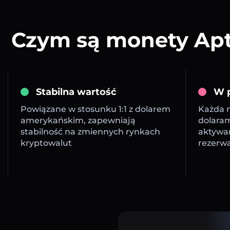
Czym są monety Apto
Stabilna wartość
W p
Powiązane w stosunku 1:1 z dolarem
Każda m
amerykańskim, zapewniają
dolara
stabilność na zmiennych rynkach
aktywa
kryptowalut
rezerw