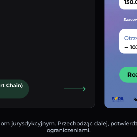
Szacow
Otrz
~
Ro
rt Chain)
iom jurysdykcyjnym. Przechodząc dalej, potwierdza
ograniczeniami.