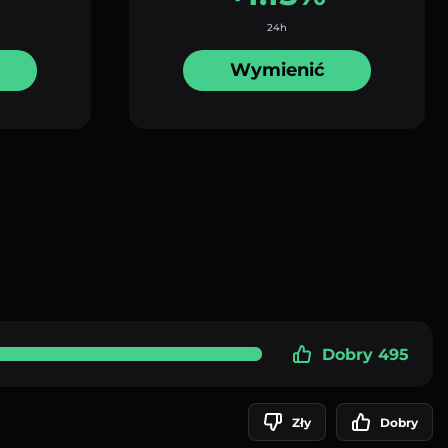
24h
Wymienić
Dobry 495
Zły
Dobry