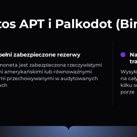
s APT i Palkodot (B
ełni zabezpieczone rezerwy
Na
tr
oneta jest zabezpieczona rzeczywistymi
mi amerykańskimi lub równoważnymi
Wysyła
mi przechowywanymi w audytowanych
na cał
ach
kilku 
porze