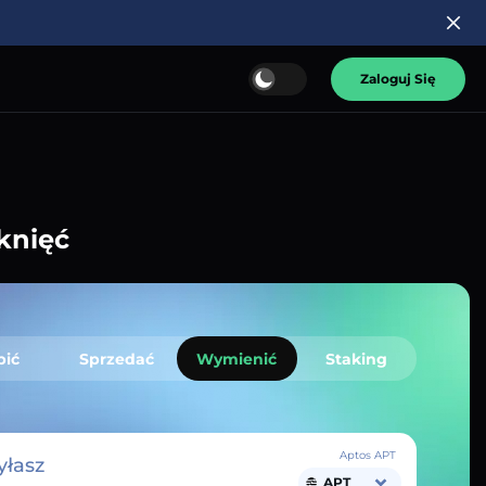
Zaloguj Się
knięć
pić
Sprzedać
Wymienić
Staking
Aptos APT
łasz
APT