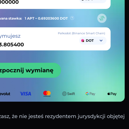
ana stawka:
1 APT ~
0.69203600
DOT
Palkodot (Binance Smart Chain)
ymujesz
DOT
zpocznij wymianę
sz, że nie jesteś rezydentem jurysdykcji objętej