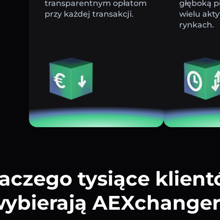
transparentnym opłatom
głęboką p
przy każdej transakcji.
wielu akt
rynkach.
aczego tysiące klien
ybierają AEXchange