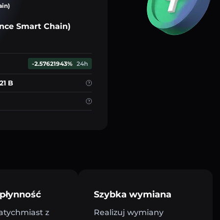
ain)
nce Smart Chain)
-2.57621943%
24h
21 B
płynność
Szybka wymiana
atychmiast z
Realizuj wymiany