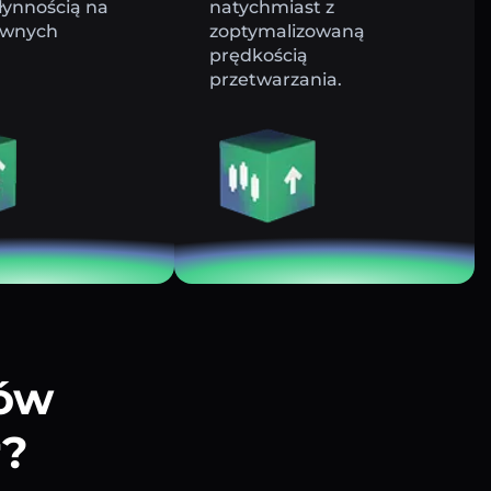
łynnością na
natychmiast z
ywnych
zoptymalizowaną
prędkością
przetwarzania.
tów
r?