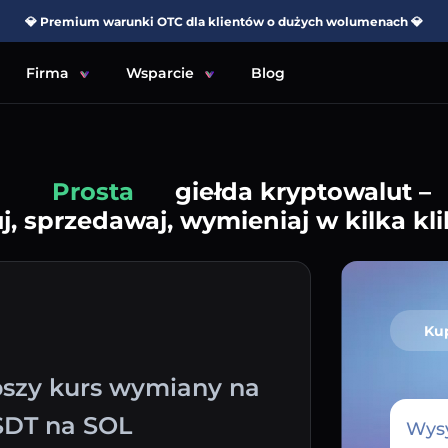
💎 Premium warunki OTC dla klientów o dużych wolumenach 💎
Firma
Wsparcie
Blog
Prosta
giełda kryptowalut –
j, sprzedawaj, wymieniaj w kilka kli
Ku
pszy kurs wymiany na
SDT na SOL
Wysy