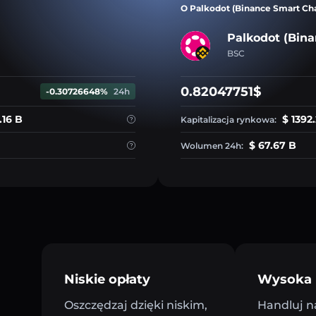
O Palkodot (Binance Smart Ch
Palkodot (Bina
BSC
0.82047751$
-0.30726648%
24h
.16 B
$ 1392.
Kapitalizacja rynkowa:
$ 67.67 B
Wolumen 24h:
Niskie opłaty
Wysoka 
Oszczędzaj dzięki niskim,
Handluj n