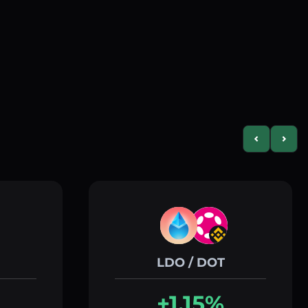
Previous slid
Next s
LDO / DOT
+1.15%