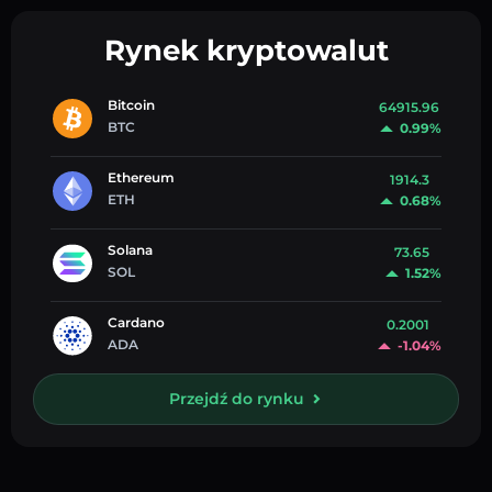
Rynek kryptowalut
Bitcoin
64915.96
BTC
0.99%
Ethereum
1914.3
ETH
0.68%
Solana
73.65
SOL
1.52%
Cardano
0.2001
ADA
-1.04%
Przejdź do rynku