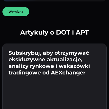
Wymiana
Artykuły o DOT i APT
Utwórz silne hasło 👉 przejdź do weryfikacji.
Wpisz adres swojego portfela
Subskrybuj, aby otrzymywać
Wyślij depozyt 👉 odbierz kryptowalutę lub
kryptowalutowego 👉 przejdź do następnego
ekskluzywne aktualizacje,
walutę fiat w swoim portfelu.
Potwierdź swoją tożsamość 👉 przejdź do
kroku.
analizy rynkowe i wskazówki
ostatniego kroku.
tradingowe od AEXchanger