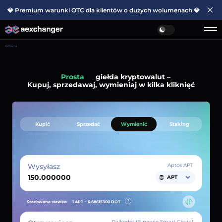
💎 Premium warunki OTC dla klientów o dużych wolumenach 💎
Główna
Prosta
giełda kryptowalut –
Kupuj, sprzedawaj, wymieniaj w kilka kliknięć
Kupić
Sprzedać
Wymienić
Staking
Wysyłasz
Aptos APT
APT
Szacowana stawka:
1 APT ~
0.68615300
DOT
Palkodot (Binance Smart Chain)