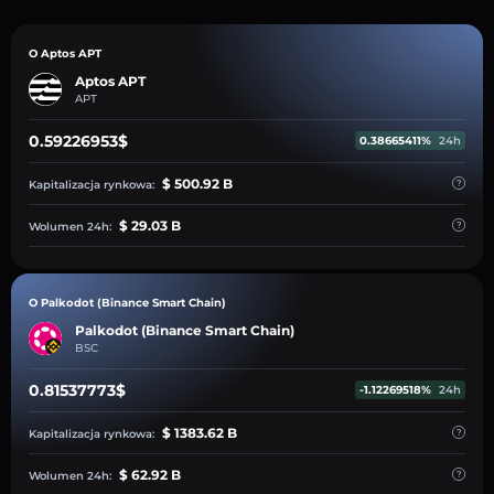
O Aptos APT
Aptos APT
APT
0.59226953$
0.38665411%
24h
$ 500.92 B
Kapitalizacja rynkowa:
$ 29.03 B
Wolumen 24h:
O Palkodot (Binance Smart Chain)
Palkodot (Binance Smart Chain)
BSC
0.81537773$
-1.12269518%
24h
$ 1383.62 B
Kapitalizacja rynkowa:
$ 62.92 B
Wolumen 24h: