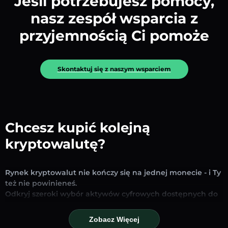
Jeśli potrzebujesz pomocy,
nasz zespół wsparcia z
przyjemnością Ci pomoże
Skontaktuj się z naszym wsparciem
Chcesz kupić kolejną
kryptowalutę?
Rynek kryptowalut nie kończy się na jednej monecie - i Ty
też nie powinieneś.
Odkryj szeroki wybór aktywów cyfrowych dostępnych do
wymiany i handlu na naszej platformie. Niezależnie od
tego, czy szukasz uznanych stablecoinów, obiecujących
Zobacz Więcej
altcoinów czy nowych trendujących tokenów – znajdziesz