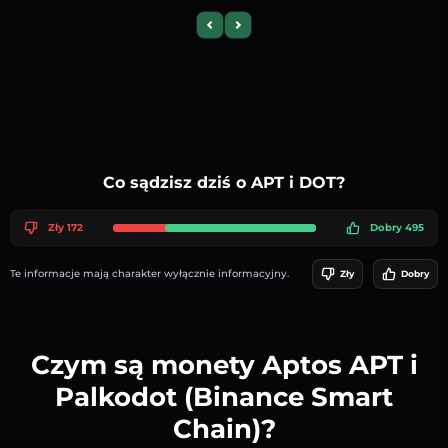
Previous slide
Next slide
Co sądzisz dziś o APT i DOT?
Zły 172
Dobry 495
Te informacje mają charakter wyłącznie informacyjny.
Zły
Dobry
Czym są monety Aptos APT i
Palkodot (Binance Smart
Chain)?