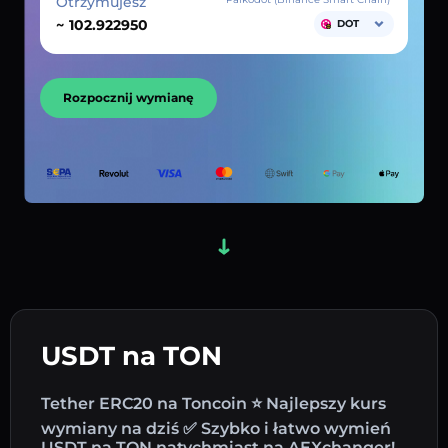
Otrzymujesz
~
DOT
Rozpocznij wymianę
USDT na TON
Tether ERC20 na Toncoin ⭐ Najlepszy kurs
wymiany na dziś ✅ Szybko i łatwo wymień
USDT na TON natychmiast na AEXchanger!