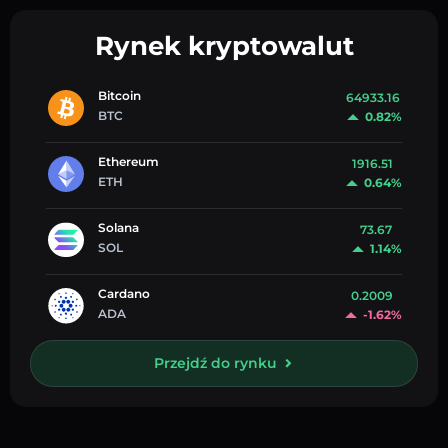
Rynek kryptowalut
Bitcoin
64933.16
BTC
0.82%
Ethereum
1916.51
ETH
0.64%
Solana
73.67
SOL
1.14%
Cardano
0.2009
ADA
-1.62%
Przejdź do rynku