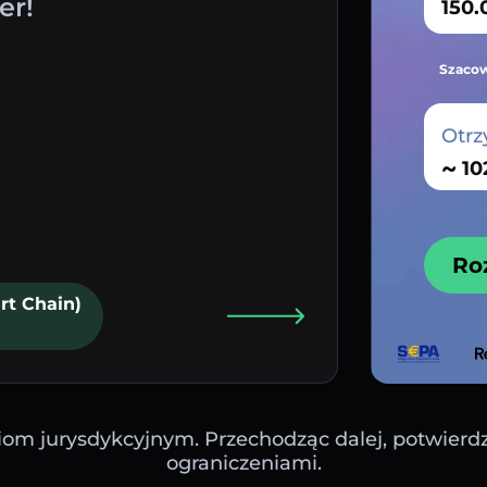
er!
Szacow
Otrz
~
Ro
rt Chain)
iom jurysdykcyjnym. Przechodząc dalej, potwierdza
ograniczeniami.