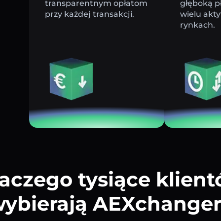
transparentnym opłatom
głęboką p
przy każdej transakcji.
wielu akt
rynkach.
aczego tysiące klien
ybierają AEXchange