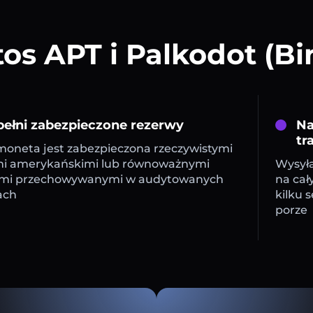
s APT i Palkodot (B
ełni zabezpieczone rezerwy
Na
tr
oneta jest zabezpieczona rzeczywistymi
mi amerykańskimi lub równoważnymi
Wysyła
mi przechowywanymi w audytowanych
na cał
ach
kilku 
porze