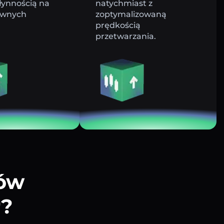
łynnością na
natychmiast z
ywnych
zoptymalizowaną
prędkością
przetwarzania.
tów
r?