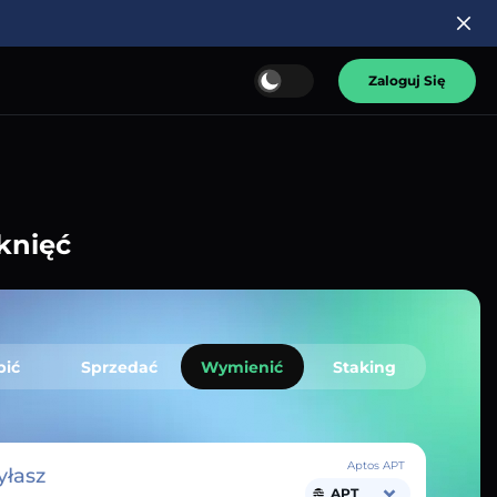
Zaloguj Się
knięć
pić
Sprzedać
Wymienić
Staking
Aptos APT
łasz
APT