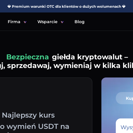
💎 Premium warunki OTC dla klientów o dużych wolumenach 💎
Firma
Wsparcie
Blog
Prosta
giełda kryptowalut –
j, sprzedawaj, wymieniaj w kilka kli
Ku
 Najlepszy kurs
two wymień USDT na
Wysy