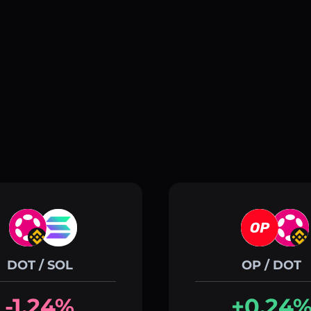
DOT / SOL
OP / DOT
-1.24%
+0.24