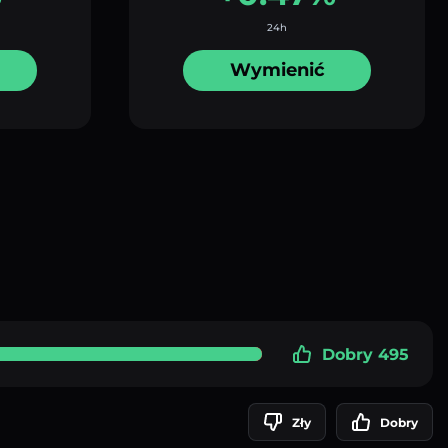
24h
Wymienić
Dobry 495
Zły
Dobry