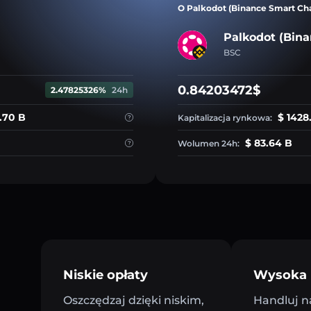
O Palkodot (Binance Smart Ch
Palkodot (Bina
BSC
0.84203472$
2.47825326%
24h
.70 B
$ 1428
Kapitalizacja rynkowa:
$ 83.64 B
Wolumen 24h:
Niskie opłaty
Wysoka 
Oszczędzaj dzięki niskim,
Handluj n