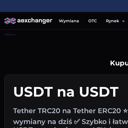
Wymiana
OTC
Rynek
Główna
Kupu
USDT na USDT
Tether TRC20 na Tether ERC20 ⭐
wymiany na dziś ✅ Szybko i ła