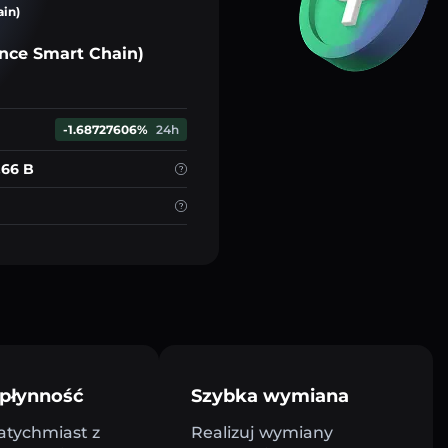
ain)
nce Smart Chain)
-1.68727606%
24h
.66 B
płynność
Szybka wymiana
atychmiast z
Realizuj wymiany