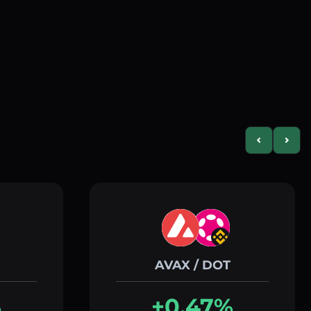
Previous slid
Next s
AVAX / DOT
%
+0.47%