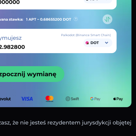
ana stawka:
1 APT ~
0.68655200
DOT
Palkodot (Binance Smart Chain)
ymujesz
DOT
zpocznij wymianę
sz, że nie jesteś rezydentem jurysdykcji objętej