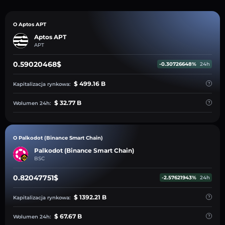
O Aptos APT
Aptos APT
APT
0.59020468$
-0.30726648%
24h
$ 499.16 B
Kapitalizacja rynkowa:
$ 32.77 B
Wolumen 24h:
O Palkodot (Binance Smart Chain)
Palkodot (Binance Smart Chain)
BSC
0.82047751$
-2.57621943%
24h
$ 1392.21 B
Kapitalizacja rynkowa:
$ 67.67 B
Wolumen 24h: