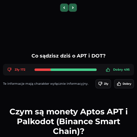
Previous slide
Next slide
Co sądzisz dziś o APT i DOT?
Zły 172
Dobry 495
Te informacje mają charakter wyłącznie informacyjny.
Zły
Dobry
Czym są monety Aptos APT i
Palkodot (Binance Smart
Chain)?