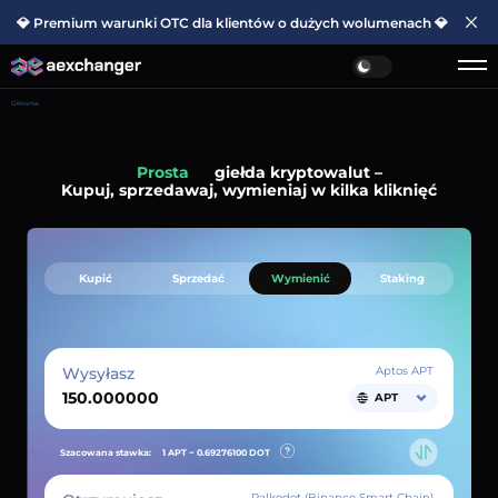
💎 Premium warunki OTC dla klientów o dużych wolumenach 💎
Główna
Prosta
giełda kryptowalut –
Kupuj, sprzedawaj, wymieniaj w kilka kliknięć
Kupić
Sprzedać
Wymienić
Staking
Wysyłasz
Aptos APT
APT
Szacowana stawka:
1 APT ~
0.69276100
DOT
Palkodot (Binance Smart Chain)