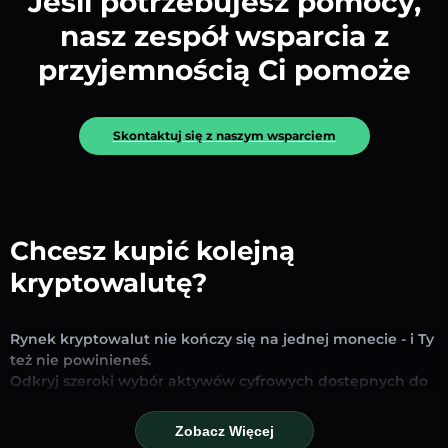
Jeśli potrzebujesz pomocy,
nasz zespół wsparcia z
przyjemnością Ci pomoże
Skontaktuj się z naszym wsparciem
Chcesz kupić kolejną
kryptowalutę?
Rynek kryptowalut nie kończy się na jednej monecie - i Ty
też nie powinieneś.
Odkryj szeroki wybór aktywów cyfrowych dostępnych do
wymiany i handlu na naszej platformie. Niezależnie od
tego, czy szukasz uznanych stablecoinów, obiecujących
Zobacz Więcej
altcoinów czy nowych trendujących tokenów – znajdziesz