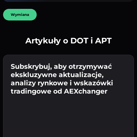
Wymiana
Artykuły o DOT i APT
Utwórz silne hasło 👉 przejdź do weryfikacji.
Wpisz adres swojego portfela
Subskrybuj, aby otrzymywać
Wyślij depozyt 👉 odbierz kryptowalutę lub
kryptowalutowego 👉 przejdź do następnego
ekskluzywne aktualizacje,
walutę fiat w swoim portfelu.
Potwierdź swoją tożsamość 👉 przejdź do
kroku.
analizy rynkowe i wskazówki
ostatniego kroku.
tradingowe od AEXchanger