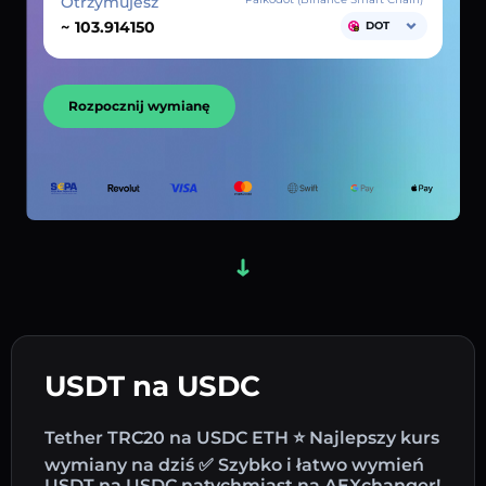
Otrzymujesz
~
DOT
Rozpocznij wymianę
USDT na USDC
Tether TRC20 na USDC ETH ⭐ Najlepszy kurs
wymiany na dziś ✅ Szybko i łatwo wymień
USDT na USDC natychmiast na AEXchanger!