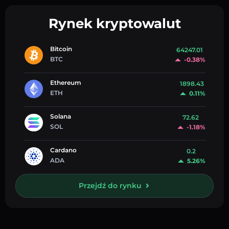
Rynek kryptowalut
Bitcoin
64247.01
BTC
-0.38%
Ethereum
1898.43
ETH
0.11%
Solana
72.62
SOL
-1.18%
Cardano
0.2
ADA
5.26%
Przejdź do rynku