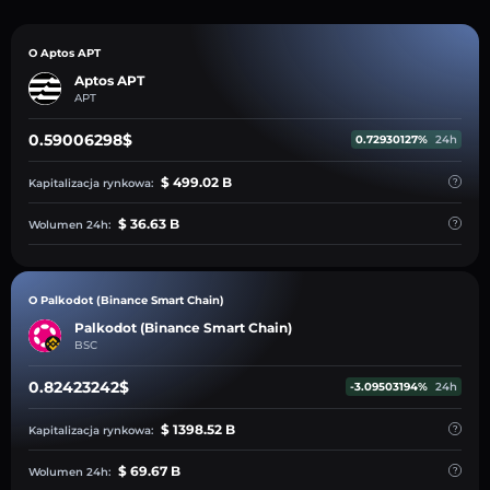
O Aptos APT
Aptos APT
APT
0.59006298$
0.72930127%
24h
$ 499.02 B
Kapitalizacja rynkowa:
$ 36.63 B
Wolumen 24h:
O Palkodot (Binance Smart Chain)
Palkodot (Binance Smart Chain)
BSC
0.82423242$
-3.09503194%
24h
$ 1398.52 B
Kapitalizacja rynkowa:
$ 69.67 B
Wolumen 24h: