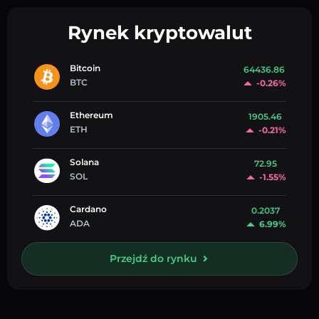
Rynek kryptowalut
Bitcoin
64436.86
BTC
-0.26%
Ethereum
1905.46
ETH
-0.21%
Solana
72.95
SOL
-1.55%
Cardano
0.2037
ADA
6.99%
Przejdź do rynku