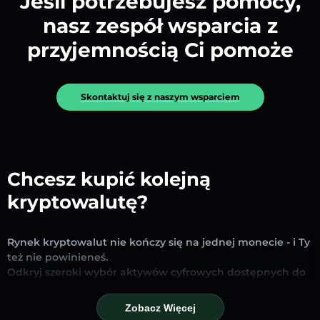
Jeśli potrzebujesz pomocy,
nasz zespół wsparcia z
przyjemnością Ci pomoże
Skontaktuj się z naszym wsparciem
Chcesz kupić kolejną
kryptowalutę?
Rynek kryptowalut nie kończy się na jednej monecie - i Ty
też nie powinieneś.
Odkryj szeroki wybór aktywów cyfrowych dostępnych do
wymiany i handlu na naszej platformie. Niezależnie od
tego, czy szukasz uznanych stablecoinów, obiecujących
Zobacz Więcej
altcoinów czy nowych trendujących tokenów – znajdziesz