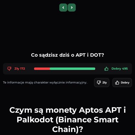
Previous slide
Next slide
Co sądzisz dziś o APT i DOT?
Zły 172
Dobry 495
Te informacje mają charakter wyłącznie informacyjny.
Zły
Dobry
Czym są monety Aptos APT i
Palkodot (Binance Smart
Chain)?