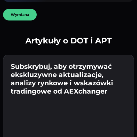
Wymiana
Artykuły o DOT i APT
Utwórz silne hasło 👉 przejdź do weryfikacji.
Wpisz adres swojego portfela
Subskrybuj, aby otrzymywać
Wyślij depozyt 👉 odbierz kryptowalutę lub
kryptowalutowego 👉 przejdź do następnego
ekskluzywne aktualizacje,
walutę fiat w swoim portfelu.
Potwierdź swoją tożsamość 👉 przejdź do
kroku.
analizy rynkowe i wskazówki
ostatniego kroku.
tradingowe od AEXchanger