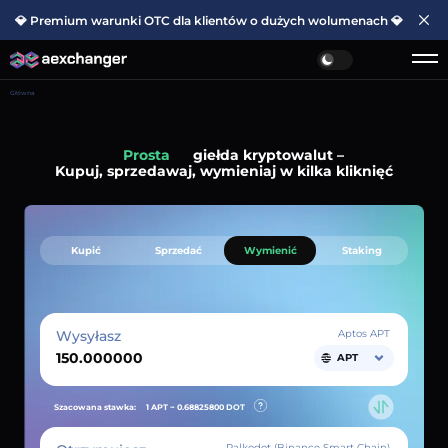
💎 Premium warunki OTC dla klientów o dużych wolumenach 💎
Główna
Prosta
giełda kryptowalut –
Kupuj, sprzedawaj, wymieniaj w kilka kliknięć
Kupić
Sprzedać
Wymienić
Staking
Wysyłasz
Aptos APT
APT
Szacowana stawka:
1 APT ~
0.68825800
DOT
Palkodot (Binance Smart Chain)