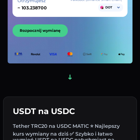
Otrzymujesz
~
DOT
Rozpocznij wymianę
USDT na USDC
Tether TRC20 na USDC MATIC ⭐ Najlepszy
kurs wymiany na dziś ✅ Szybko i łatwo
wymień USDT na USDC natychmiast na