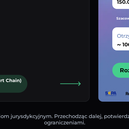
Szacow
Otrz
~
Ro
rt Chain)
iom jurysdykcyjnym. Przechodząc dalej, potwierdza
ograniczeniami.