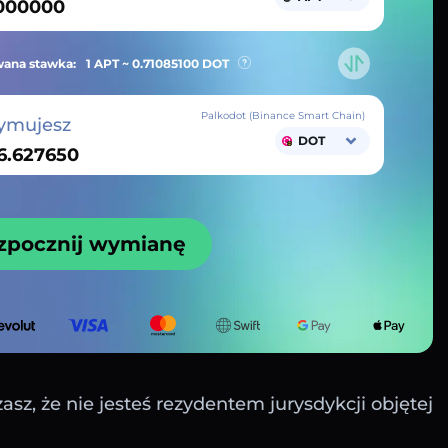
ana stawka:
1 APT ~
0.71085100
DOT
Palkodot (Binance Smart Chain)
ymujesz
DOT
zpocznij wymianę
sz, że nie jesteś rezydentem jurysdykcji objętej