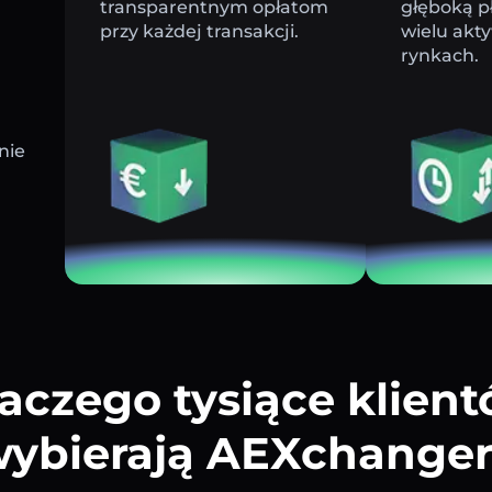
transparentnym opłatom
głęboką p
przy każdej transakcji.
wielu akt
rynkach.
nie
aczego tysiące klien
ybierają AEXchange