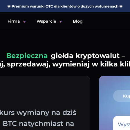
💎 Premium warunki OTC dla klientów o dużych wolumenach 💎
Firma
Wsparcie
Blog
Prosta
giełda kryptowalut –
j, sprzedawaj, wymieniaj w kilka kli
Ku
 kurs wymiany na dziś
a BTC natychmiast na
Wysy