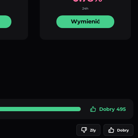
24h
Wymienić
Dobry 495
Zły
Dobry