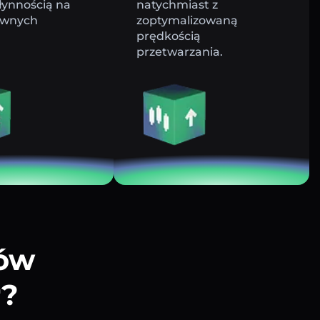
łynnością na
natychmiast z
ywnych
zoptymalizowaną
prędkością
przetwarzania.
tów
r?