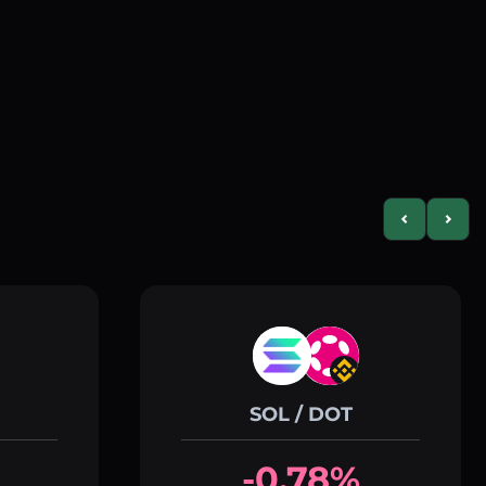
Previous slid
Next s
SOL / DOT
-0.78%