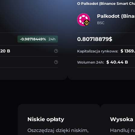
O Palkodot (Binance Smart Ch
Palkodot (Bina
BSC
0.80718879$
-0.98718449%
24h
.20 B
$ 1369
Kapitalizacja rynkowa:
$ 40.44 B
Wolumen 24h:
Niskie opłaty
Wysoka 
Oszczędzaj dzięki niskim,
Handluj n