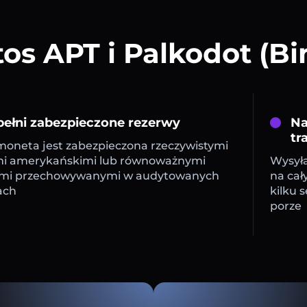
s APT i Palkodot (B
ełni zabezpieczone rezerwy
Na
tr
oneta jest zabezpieczona rzeczywistymi
mi amerykańskimi lub równoważnymi
Wysyła
mi przechowywanymi w audytowanych
na cał
ach
kilku 
porze