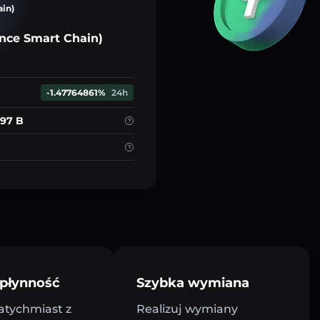
ain)
nce Smart Chain)
-1.47764861%
24h
.97 B
płynność
Szybka wymiana
atychmiast z
Realizuj wymiany