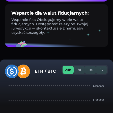
Wsparcie dla walut fiducjarnych:
Wsparcie fiat: Obsługujemy wiele walut
fiducjarnych. Dostępność zależy od Twojej
jurysdykcji — skontaktuj się z nami, aby
uzyskać szczegóły.
24h
7d
1m
1y
ETH / BTC
1.500000
1.000000