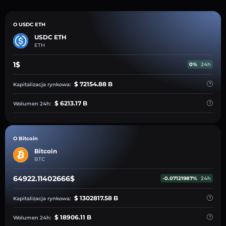
O USDC ETH
USDC ETH
ETH
1$
0%
24h
$ 72154.88 B
Kapitalizacja rynkowa:
$ 6213.17 B
Wolumen 24h:
O Bitcoin
Bitcoin
BTC
64922.11402666$
-0.07121987%
24h
$ 1302817.58 B
Kapitalizacja rynkowa:
$ 18906.11 B
Wolumen 24h: