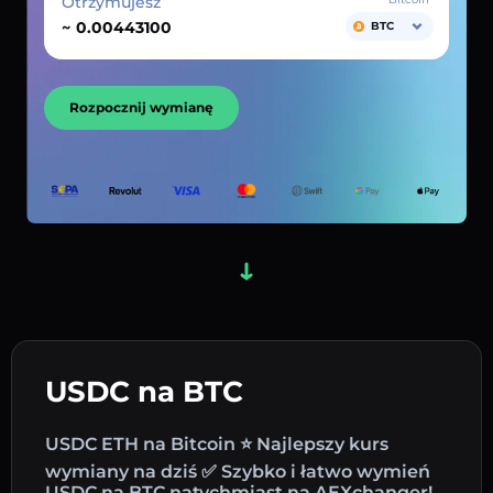
Otrzymujesz
~
BTC
Rozpocznij wymianę
USDC na BTC
USDC ETH na Bitcoin ⭐ Najlepszy kurs
wymiany na dziś ✅ Szybko i łatwo wymień
USDC na BTC natychmiast na AEXchanger!