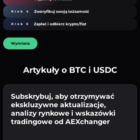
Zweryfikuj swoją tożsamość
Krok 4
Zapłać i odbierz krypto/fiat
Krok 5
Wymiana
Artykuły o BTC i USDC
Utwórz silne hasło 👉 przejdź do weryfikacji.
Wpisz adres swojego portfela
Subskrybuj, aby otrzymywać
Wyślij depozyt 👉 odbierz kryptowalutę lub
kryptowalutowego 👉 przejdź do następnego
ekskluzywne aktualizacje,
walutę fiat w swoim portfelu.
Potwierdź swoją tożsamość 👉 przejdź do
kroku.
analizy rynkowe i wskazówki
ostatniego kroku.
tradingowe od AEXchanger