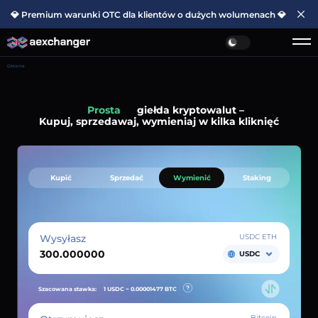
💎 Premium warunki OTC dla klientów o dużych wolumenach 💎
Główna
Prosta
giełda kryptowalut –
Kupuj, sprzedawaj, wymieniaj w kilka kliknięć
Kupić
Sprzedać
Wymienić
Staking
Wysyłasz
USDC ETH
USDC
Szacowana stawka:
1 USDC ~
0.00001477
BTC
Bitcoin