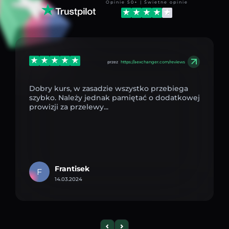
Opinie 50+ | Świetne opinie
przez
https://aexchanger.com/reviews
Dobry kurs, w zasadzie wszystko przebiega
szybko. Należy jednak pamiętać o dodatkowej
prowizji za przelewy...
Frantisek
F
14.03.2024