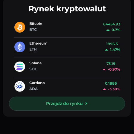
Rynek kryptowalut
Bitcoin
64454.93
BTC
0.7%
Ethereum
1896.5
ETH
1.47%
Solana
73.19
SOL
-0.97%
Cardano
0.1886
ADA
-3.38%
Przejdź do rynku