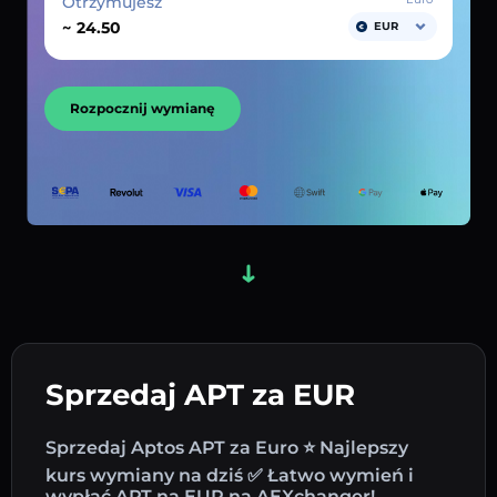
Otrzymujesz
~
EUR
Rozpocznij wymianę
Sprzedaj APT za EUR
Sprzedaj Aptos APT za Euro ⭐ Najlepszy
kurs wymiany na dziś ✅ Łatwo wymień i
wypłać APT na EUR na AEXchanger!