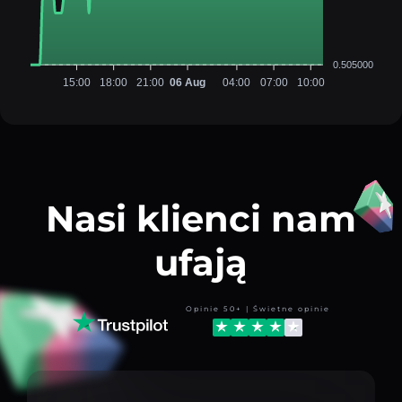
0.505000
15:00
18:00
21:00
06 Aug
04:00
07:00
10:00
Nasi klienci nam
ufają
Opinie 50+ | Świetne opinie