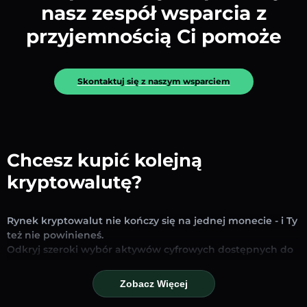
nasz zespół wsparcia z
przyjemnością Ci pomoże
Skontaktuj się z naszym wsparciem
Chcesz kupić kolejną
kryptowalutę?
Rynek kryptowalut nie kończy się na jednej monecie - i Ty
też nie powinieneś.
Odkryj szeroki wybór aktywów cyfrowych dostępnych do
wymiany i handlu na naszej platformie. Niezależnie od
tego, czy szukasz uznanych stablecoinów, obiecujących
Zobacz Więcej
altcoinów czy nowych trendujących tokenów – znajdziesz
je wszystkie w jednym miejscu.