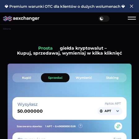
💎 Premium warunki OTC dla klientów o dużych wolumenach 💎
Główna
Prosta
giełda kryptowalut –
Kupuj, sprzedawaj, wymieniaj w kilka kliknięć
Kupić
Sprzedać
Wymienić
Staking
Wysyłasz
Aptos APT
APT
Szacowana stawka:
1 APT ~
0.49000000
EUR
Euro