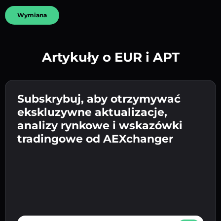
Wymiana
Artykuły o EUR i APT
Utwórz silne hasło 👉 przejdź do weryfikacji.
Wpisz adres swojego portfela
Subskrybuj, aby otrzymywać
Wyślij depozyt 👉 odbierz kryptowalutę lub
kryptowalutowego 👉 przejdź do następnego
ekskluzywne aktualizacje,
walutę fiat w swoim portfelu.
Potwierdź swoją tożsamość 👉 przejdź do
kroku.
analizy rynkowe i wskazówki
ostatniego kroku.
tradingowe od AEXchanger
E-mail address