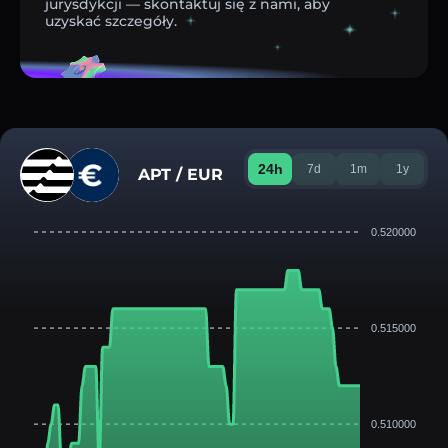
jurysdykcji — skontaktuj się z nami, aby
uzyskać szczegóły.
24h
7d
1m
1y
APT / EUR
0.520000
0.515000
0.510000