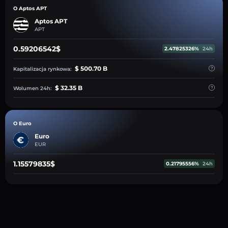
O Aptos APT
Aptos APT
APT
0.59206542$
2.47825326%
24h
$ 500.70 B
Kapitalizacja rynkowa:
$ 32.35 B
Wolumen 24h:
O Euro
Euro
EUR
1.15579835$
0.21795556%
24h