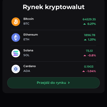
Rynek kryptowalut
Bitcoin
64529.35
BTC
0.27%
Ethereum
1896.78
ETH
1.37%
Solana
73.51
SOL
-0.8%
Cardano
0.1903
ADA
-1.04%
Przejdź do rynku