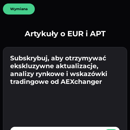
Wymiana
Artykuły o EUR i APT
Utwórz silne hasło 👉 przejdź do weryfikacji.
Wpisz adres swojego portfela
Subskrybuj, aby otrzymywać
Wyślij depozyt 👉 odbierz kryptowalutę lub
kryptowalutowego 👉 przejdź do następnego
ekskluzywne aktualizacje,
walutę fiat w swoim portfelu.
Potwierdź swoją tożsamość 👉 przejdź do
kroku.
analizy rynkowe i wskazówki
ostatniego kroku.
tradingowe od AEXchanger
E-mail address