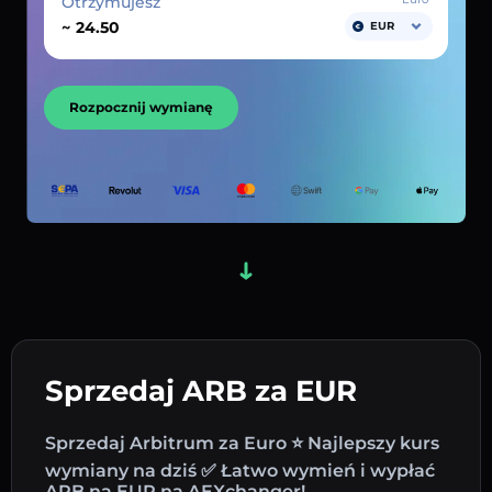
Otrzymujesz
~
EUR
Rozpocznij wymianę
Sprzedaj ARB za EUR
Sprzedaj Arbitrum za Euro ⭐ Najlepszy kurs
wymiany na dziś ✅ Łatwo wymień i wypłać
ARB na EUR na AEXchanger!