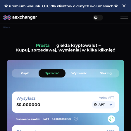
💎 Premium warunki OTC dla klientów o dużych wolumenach 💎
Główna
Prosta
giełda kryptowalut –
Kupuj, sprzedawaj, wymieniaj w kilka kliknięć
Kupić
Sprzedać
Wymienić
Staking
Wysyłasz
Aptos APT
APT
Szacowana stawka:
1 APT ~
0.49000000
EUR
Euro