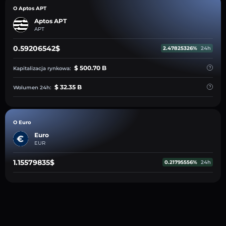
O Aptos APT
Aptos APT
APT
0.59206542$
2.47825326%
24h
$ 500.70 B
Kapitalizacja rynkowa:
$ 32.35 B
Wolumen 24h:
O Euro
Euro
EUR
1.15579835$
0.21795556%
24h