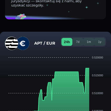
jurysdykcji — skontaktuj się z nami, aby
uzyskać szczegóły.
24h
7d
1m
1y
APT / EUR
0.520000
0.515000
0.510000
0.505000