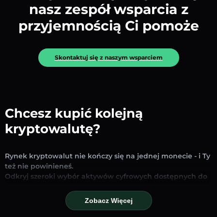
nasz zespół wsparcia z
przyjemnością Ci pomoże
Skontaktuj się z naszym wsparciem
Chcesz kupić kolejną
kryptowalutę?
Rynek kryptowalut nie kończy się na jednej monecie - i Ty
też nie powinieneś.
Odkryj szeroki wybór aktywów cyfrowych dostępnych do
wymiany i handlu na naszej platformie. Niezależnie od
tego, czy szukasz uznanych stablecoinów, obiecujących
Zobacz Więcej
altcoinów czy nowych trendujących tokenów – znajdziesz
je wszystkie w jednym miejscu.