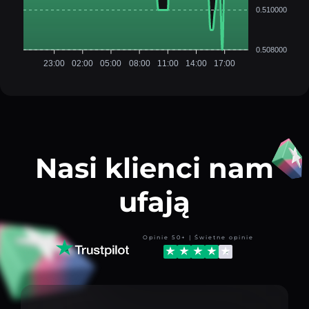
0.510000
0.508000
23:00
02:00
05:00
08:00
11:00
14:00
17:00
Nasi klienci nam
ufają
Opinie 50+ | Świetne opinie