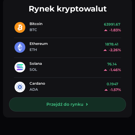
Rynek kryptowalut
Bitcoin
63991.67
BTC
-1.83%
Ethereum
1878.41
ETH
-2.26%
Solana
76.14
SOL
-1.46%
Cardano
0.1947
ADA
-1.57%
Przejdź do rynku