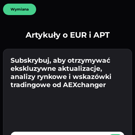
Wymiana
Artykuły o EUR i APT
Utwórz silne hasło 👉 przejdź do weryfikacji.
Wpisz adres swojego portfela
Subskrybuj, aby otrzymywać
Wyślij depozyt 👉 odbierz kryptowalutę lub
kryptowalutowego 👉 przejdź do następnego
ekskluzywne aktualizacje,
walutę fiat w swoim portfelu.
Potwierdź swoją tożsamość 👉 przejdź do
kroku.
analizy rynkowe i wskazówki
ostatniego kroku.
tradingowe od AEXchanger
E-mail address