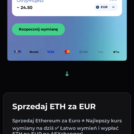
Otrzymujesz
~
EUR
Rozpocznij wymianę
Sprzedaj ETH za EUR
Sprzedaj Ethereum za Euro ⭐ Najlepszy kurs
wymiany na dziś ✅ Łatwo wymień i wypłać
ETH na EUR na AEXchanger!