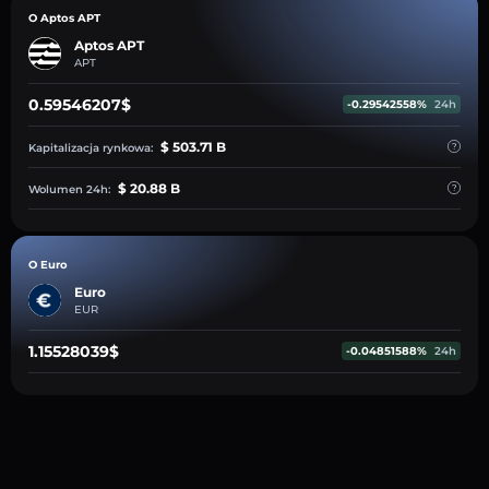
O Aptos APT
Aptos APT
APT
0.59546207$
-0.29542558%
24h
$ 503.71 B
Kapitalizacja rynkowa:
$ 20.88 B
Wolumen 24h:
O Euro
Euro
EUR
1.15528039$
-0.04851588%
24h