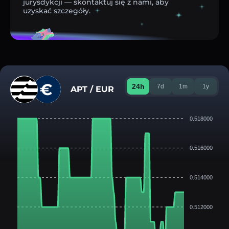
jurysdykcji — skontaktuj się z nami, aby
uzyskać szczegóły.
24h
7d
1m
1y
APT / EUR
0.518000
0.516000
0.514000
0.512000