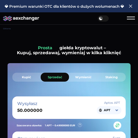
💎 Premium warunki OTC dla klientów o dużych wolumenach 💎
Główna
Prosta
giełda kryptowalut –
Kupuj, sprzedawaj, wymieniaj w kilka kliknięć
Kupić
Sprzedać
Wymienić
Staking
Wysyłasz
Aptos APT
APT
Szacowana stawka:
1 APT ~
0.49000000
EUR
Euro