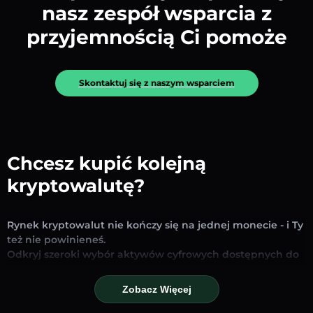
nasz zespół wsparcia z
przyjemnością Ci pomoże
Skontaktuj się z naszym wsparciem
Chcesz kupić kolejną
kryptowalutę?
Rynek kryptowalut nie kończy się na jednej monecie - i Ty
też nie powinieneś.
Odkryj szeroki wybór aktywów cyfrowych dostępnych do
wymiany i handlu na naszej platformie. Niezależnie od
tego, czy szukasz uznanych stablecoinów, obiecujących
Zobacz Więcej
altcoinów czy nowych trendujących tokenów – znajdziesz
je wszystkie w jednym miejscu.