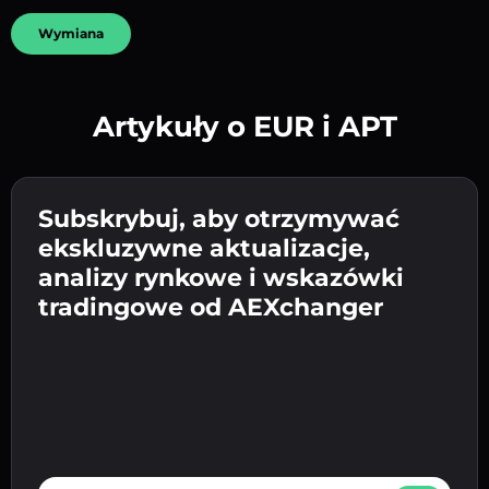
Wymiana
Artykuły o EUR i APT
Utwórz silne hasło 👉 przejdź do weryfikacji.
Wpisz adres swojego portfela
Subskrybuj, aby otrzymywać
Wyślij depozyt 👉 odbierz kryptowalutę lub
kryptowalutowego 👉 przejdź do następnego
ekskluzywne aktualizacje,
walutę fiat w swoim portfelu.
Potwierdź swoją tożsamość 👉 przejdź do
kroku.
analizy rynkowe i wskazówki
ostatniego kroku.
tradingowe od AEXchanger
E-mail address