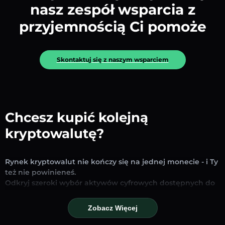
nasz zespół wsparcia z
przyjemnością Ci pomoże
Skontaktuj się z naszym wsparciem
Chcesz kupić kolejną
kryptowalutę?
Rynek kryptowalut nie kończy się na jednej monecie - i Ty
też nie powinieneś.
Odkryj szeroki wybór aktywów cyfrowych dostępnych do
wymiany i handlu na naszej platformie. Niezależnie od
tego, czy szukasz uznanych stablecoinów, obiecujących
Zobacz Więcej
altcoinów czy nowych trendujących tokenów – znajdziesz
je wszystkie w jednym miejscu.