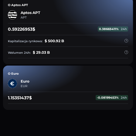
O Aptos APT
Aptos APT
APT
0.59226953$
0.38665411%
24h
$ 500.92 B
Kapitalizacja rynkowa:
$ 29.03 B
Wolumen 24h:
O Euro
Euro
EUR
1.15351437$
-0.08199453%
24h