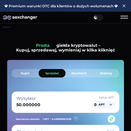
💎 Premium warunki OTC dla klientów o dużych wolumenach 💎
Główna
Prosta
giełda kryptowalut –
Kupuj, sprzedawaj, wymieniaj w kilka kliknięć
Kupić
Sprzedać
Wymienić
Staking
Wysyłasz
Aptos APT
APT
Szacowana stawka:
1 APT ~
0.49000000
EUR
Euro