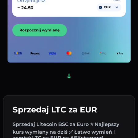
Otrzymujesz
~
EUR
Rozpocznij wymianę
Sprzedaj LTC za EUR
Sprzedaj Litecoin BSC za Euro ⭐ Najlepszy
kurs wymiany na dziś ✅ Łatwo wymień i
wypłać LTC na EUR na AEXchanger!