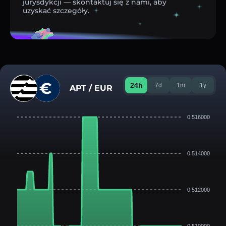
jurysdykcji — skontaktuj się z nami, aby
uzyskać szczegóły.
24h
7d
1m
1y
APT / EUR
0.516000
0.514000
0.512000
0.510000