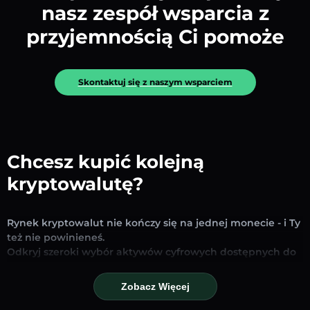
nasz zespół wsparcia z
przyjemnością Ci pomoże
Skontaktuj się z naszym wsparciem
Chcesz kupić kolejną
kryptowalutę?
Rynek kryptowalut nie kończy się na jednej monecie - i Ty
też nie powinieneś.
Odkryj szeroki wybór aktywów cyfrowych dostępnych do
wymiany i handlu na naszej platformie. Niezależnie od
tego, czy szukasz uznanych stablecoinów, obiecujących
Zobacz Więcej
altcoinów czy nowych trendujących tokenów – znajdziesz
je wszystkie w jednym miejscu.