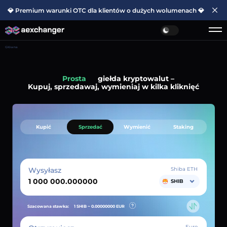
💎 Premium warunki OTC dla klientów o dużych wolumenach 💎
Główna
Prosta
giełda kryptowalut –
Kupuj, sprzedawaj, wymieniaj w kilka kliknięć
Kupić
Sprzedać
Wymienić
Staking
Wysyłasz
Shiba ETH
SHIB
Szacowana stawka:
1 SHIB ~
0.00000000
EUR
Euro