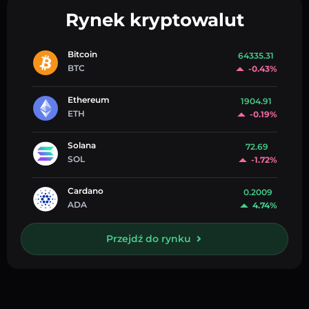
Rynek kryptowalut
Bitcoin
64335.31
BTC
-0.43%
Ethereum
1904.91
ETH
-0.19%
Solana
72.69
SOL
-1.72%
Cardano
0.2009
ADA
4.74%
Przejdź do rynku