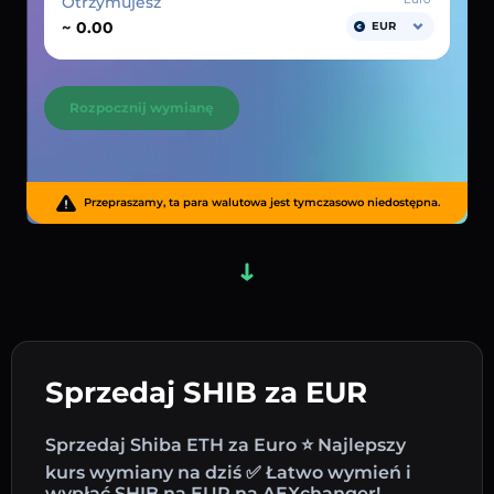
Otrzymujesz
~
EUR
Rozpocznij wymianę
Przepraszamy, ta para walutowa jest tymczasowo niedostępna.
Sprzedaj SHIB za EUR
Sprzedaj Shiba ETH za Euro ⭐ Najlepszy
kurs wymiany na dziś ✅ Łatwo wymień i
wypłać SHIB na EUR na AEXchanger!