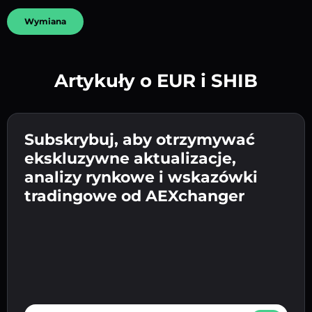
Wymiana
Artykuły o EUR i SHIB
Utwórz silne hasło 👉 przejdź do weryfikacji.
Wpisz adres swojego portfela
Subskrybuj, aby otrzymywać
Wyślij depozyt 👉 odbierz kryptowalutę lub
kryptowalutowego 👉 przejdź do następnego
ekskluzywne aktualizacje,
walutę fiat w swoim portfelu.
Potwierdź swoją tożsamość 👉 przejdź do
kroku.
analizy rynkowe i wskazówki
ostatniego kroku.
tradingowe od AEXchanger
E-mail address