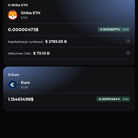
O Shiba ETH
Shiba ETH
ETH
0.00000473$
-3.18306577%
24h
$ 2785.59 B
Kapitalizacja rynkowa:
$ 73.10 B
Wolumen 24h:
O Euro
Euro
EUR
1.15461498$
-0.05310484%
24h