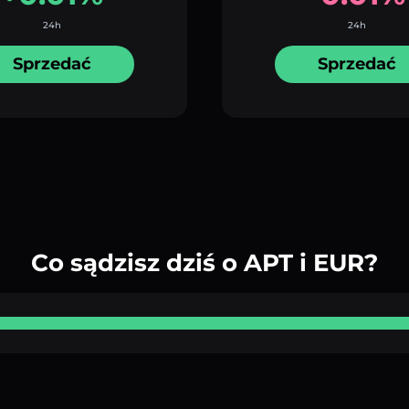
24h
24h
Sprzedać
Sprzedać
Co sądzisz dziś o APT i EUR?