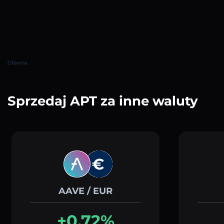
Główna
Sprzedaj APT za inne waluty
AAVE / EUR
+0.72%