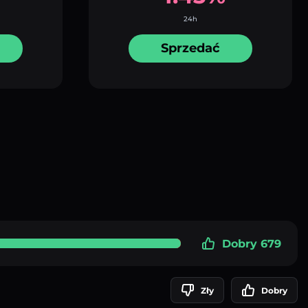
24h
Sprzedać
Dobry 679
Zły
Dobry