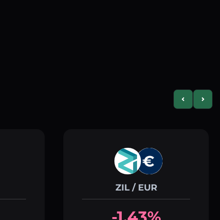
Previous slid
Next s
ZIL / EUR
-1.43%