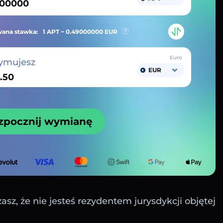
ana stawka:
1 APT ~
0.49000000
EUR
Euro
ymujesz
EUR
zpocznij wymianę
sz, że nie jesteś rezydentem jurysdykcji objętej