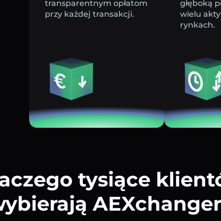
transparentnym opłatom
głęboką p
przy każdej transakcji.
wielu akt
rynkach.
aczego tysiące klien
ybierają AEXchange