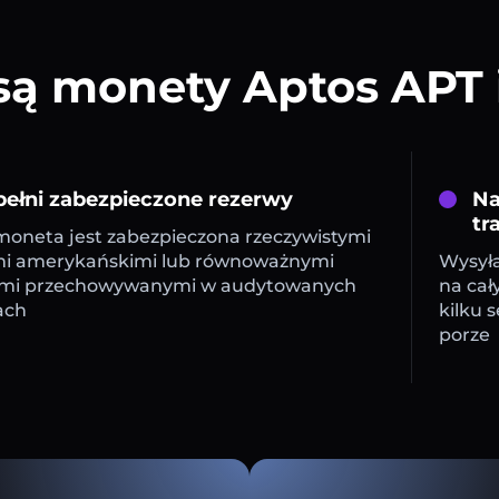
ą monety Aptos APT 
ełni zabezpieczone rezerwy
Na
tr
oneta jest zabezpieczona rzeczywistymi
mi amerykańskimi lub równoważnymi
Wysyła
mi przechowywanymi w audytowanych
na cał
ach
kilku 
porze