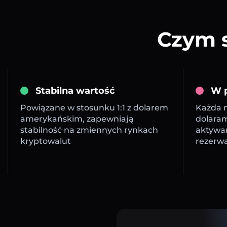
Czym s
Stabilna wartość
W p
Powiązane w stosunku 1:1 z dolarem
Każda m
amerykańskim, zapewniają
dolara
stabilność na zmiennych rynkach
aktywa
kryptowalut
rezerw