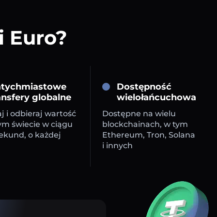
i Euro?
tychmiastowe
Dostępność
ansfery globalne
wielołańcuchowa
j i odbieraj wartość
Dostępne na wielu
ym świecie w ciągu
blockchainach, w tym
sekund, o każdej
Ethereum, Tron, Solana
i innych