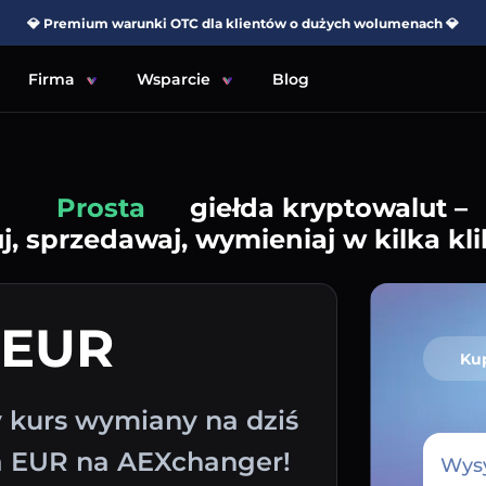
💎 Premium warunki OTC dla klientów o dużych wolumenach 💎
Firma
Wsparcie
Blog
Prosta
giełda kryptowalut –
j, sprzedawaj, wymieniaj w kilka kli
 EUR
Ku
y kurs wymiany na dziś
a EUR na AEXchanger!
Wysy