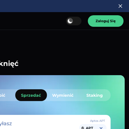
Zaloguj Się
knięć
pić
Sprzedać
Wymienić
Staking
Aptos APT
łasz
APT