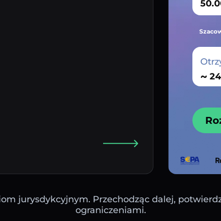
Szacow
Otrz
~
Ro
iom jurysdykcyjnym. Przechodząc dalej, potwierdza
ograniczeniami.