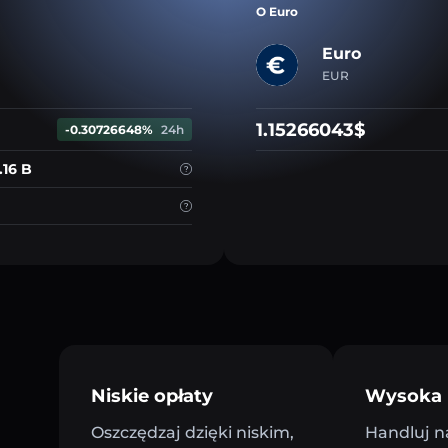
O Euro
Euro
EUR
1.15266043$
-0.30726648%
24h
.16 B
Niskie opłaty
Wysoka 
Oszczędzaj dzięki niskim,
Handluj n