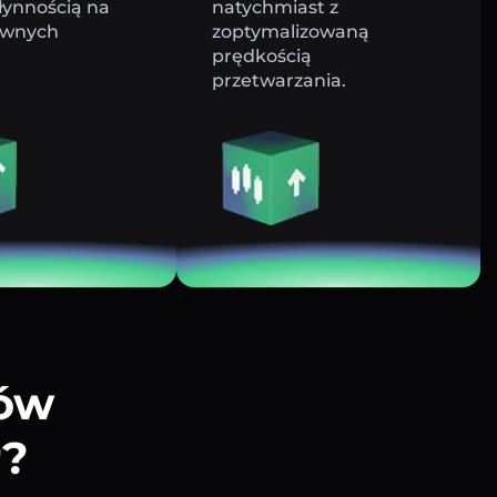
łynnością na
natychmiast z
ywnych
zoptymalizowaną
prędkością
przetwarzania.
tów
r?