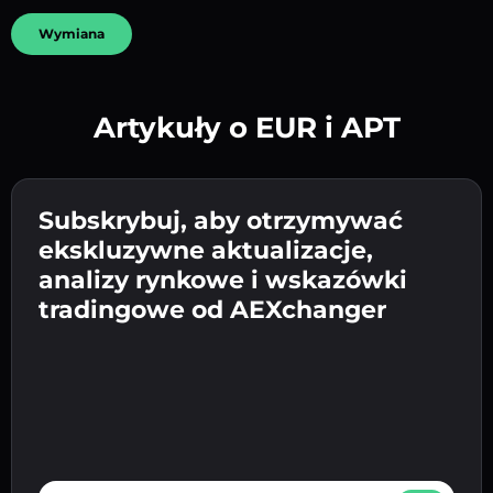
Wymiana
Artykuły o EUR i APT
Utwórz silne hasło 👉 przejdź do weryfikacji.
Wpisz adres swojego portfela
Subskrybuj, aby otrzymywać
Wyślij depozyt 👉 odbierz kryptowalutę lub
kryptowalutowego 👉 przejdź do następnego
ekskluzywne aktualizacje,
walutę fiat w swoim portfelu.
Potwierdź swoją tożsamość 👉 przejdź do
kroku.
analizy rynkowe i wskazówki
ostatniego kroku.
tradingowe od AEXchanger
E-mail address