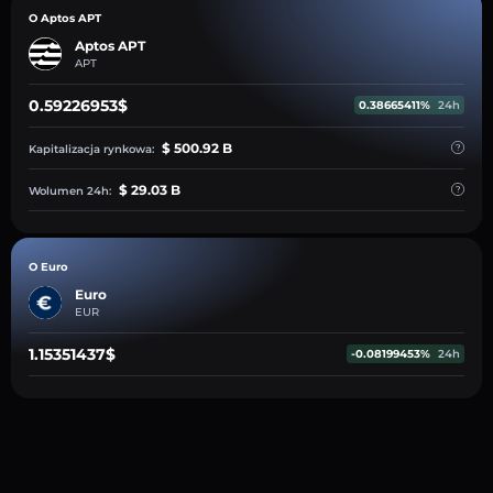
O Aptos APT
Aptos APT
APT
0.59226953$
0.38665411%
24h
$ 500.92 B
Kapitalizacja rynkowa:
$ 29.03 B
Wolumen 24h:
O Euro
Euro
EUR
1.15351437$
-0.08199453%
24h