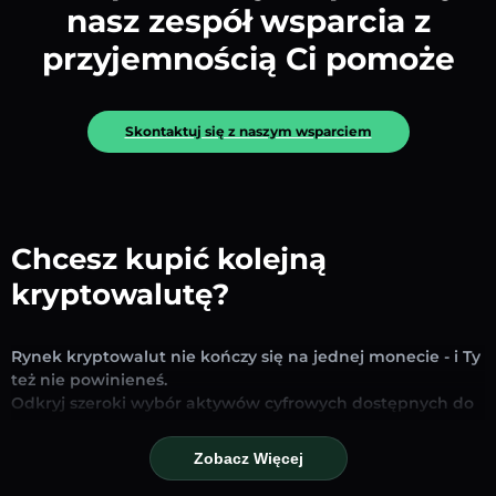
nasz zespół wsparcia z
przyjemnością Ci pomoże
Skontaktuj się z naszym wsparciem
Chcesz kupić kolejną
kryptowalutę?
Rynek kryptowalut nie kończy się na jednej monecie - i Ty
też nie powinieneś.
Odkryj szeroki wybór aktywów cyfrowych dostępnych do
wymiany i handlu na naszej platformie. Niezależnie od
tego, czy szukasz uznanych stablecoinów, obiecujących
Zobacz Więcej
altcoinów czy nowych trendujących tokenów – znajdziesz
je wszystkie w jednym miejscu.