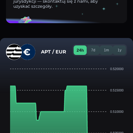
jurysdykcji — skontaktuj się z nami, aby
uzyskać szczegóły.
24h
7d
1m
1y
APT / EUR
0.520000
0.515000
0.510000
0.505000