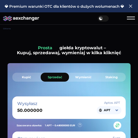
💎 Premium warunki OTC dla klientów o dużych wolumenach 💎
Główna
Szybka
giełda kryptowalut –
Kupuj, sprzedawaj, wymieniaj w kilka kliknięć
Kupić
Sprzedać
Wymienić
Staking
Wysyłasz
Aptos APT
APT
Szacowana stawka:
1 APT ~
0.48000000
EUR
Euro