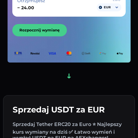
Otrzymujesz
~
EUR
Rozpocznij wymianę
Sprzedaj USDT za EUR
Sprzedaj Tether ERC20 za Euro ⭐ Najlepszy
kurs wymiany na dziś ✅ Łatwo wymień i
wypłać USDT na EUR na AEXchanger!