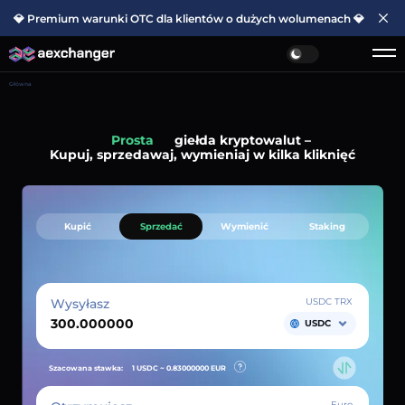
💎 Premium warunki OTC dla klientów o dużych wolumenach 💎
Główna
Prosta
giełda kryptowalut –
Kupuj, sprzedawaj, wymieniaj w kilka kliknięć
Kupić
Sprzedać
Wymienić
Staking
Wysyłasz
USDC TRX
USDC
Szacowana stawka:
1 USDC ~
0.83000000
EUR
Euro