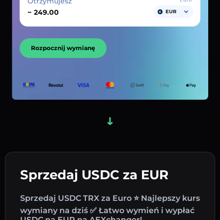
Otrzymujesz
~
EUR
Rozpocznij wymianę
Sprzedaj USDC za EUR
Sprzedaj USDC TRX za Euro ⭐ Najlepszy kurs
wymiany na dziś ✅ Łatwo wymień i wypłać
USDC na EUR na AEXchanger!