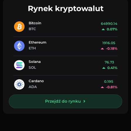
Rynek kryptowalut
Bitcoin
64990.14
BTC
0.07%
Ethereum
1916.05
ETH
-0.18%
Solana
76.73
SOL
0.41%
Cardano
0.195
ADA
-0.81%
Przejdź do rynku