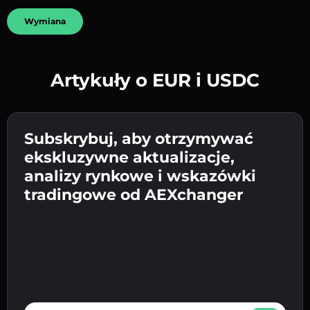
Wymiana
Artykuły o EUR i USDC
Utwórz silne hasło 👉 przejdź do weryfikacji.
Wpisz adres swojego portfela
Subskrybuj, aby otrzymywać
Wyślij depozyt 👉 odbierz kryptowalutę lub
kryptowalutowego 👉 przejdź do następnego
ekskluzywne aktualizacje,
walutę fiat w swoim portfelu.
Potwierdź swoją tożsamość 👉 przejdź do
kroku.
analizy rynkowe i wskazówki
ostatniego kroku.
tradingowe od AEXchanger
E-mail address