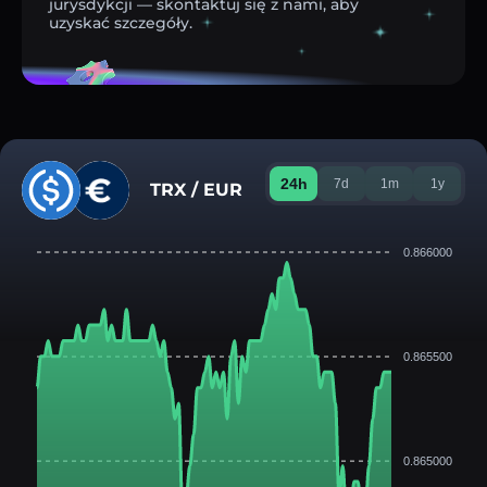
jurysdykcji — skontaktuj się z nami, aby
uzyskać szczegóły.
24h
7d
1m
1y
TRX / EUR
0.866000
0.865500
0.865000