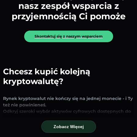
nasz zespół wsparcia z
przyjemnością Ci pomoże
Skontaktuj się z naszym wsparciem
Chcesz kupić kolejną
kryptowalutę?
Rynek kryptowalut nie kończy się na jednej monecie - i Ty
też nie powinieneś.
Odkryj szeroki wybór aktywów cyfrowych dostępnych do
wymiany i handlu na naszej platformie. Niezależnie od
tego, czy szukasz uznanych stablecoinów, obiecujących
Zobacz Więcej
altcoinów czy nowych trendujących tokenów – znajdziesz
je wszystkie w jednym miejscu.