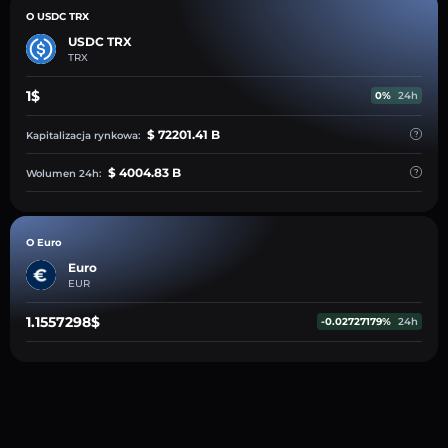
O USDC TRX
USDC TRX
TRX
1$
0%
24h
$ 72201.41 B
Kapitalizacja rynkowa:
$ 4004.83 B
Wolumen 24h:
O Euro
Euro
EUR
1.1557298$
-0.02727179%
24h