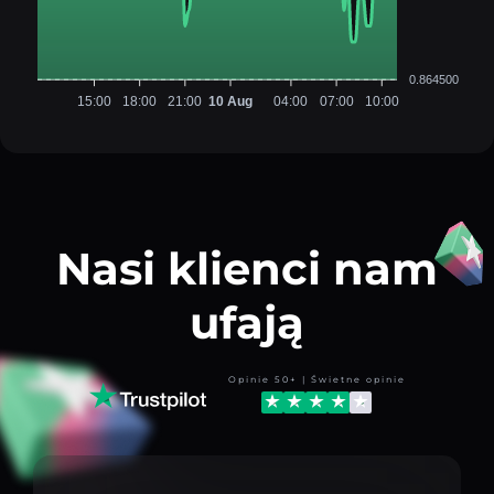
0.864500
15:00
18:00
21:00
10 Aug
04:00
07:00
10:00
Nasi klienci nam
ufają
Opinie 50+ | Świetne opinie