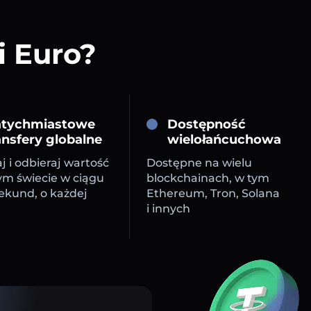
i Euro?
tychmiastowe
Dostępność
ansfery globalne
wielołańcuchowa
j i odbieraj wartość
Dostępne na wielu
ym świecie w ciągu
blockchainach, w tym
sekund, o każdej
Ethereum, Tron, Solana
i innych