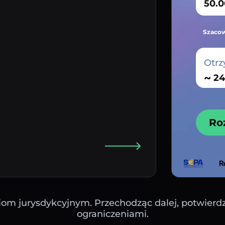
Szacow
Otrz
~
Ro
iom jurysdykcyjnym. Przechodząc dalej, potwierdza
ograniczeniami.