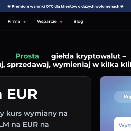
💎 Premium warunki OTC dla klientów o dużych wolumenach 💎
Firma
Wsparcie
Blog
Prosta
giełda kryptowalut –
j, sprzedawaj, wymieniaj w kilka kli
a EUR
Ku
zy kurs wymiany na
XLM na EUR na
Wysy