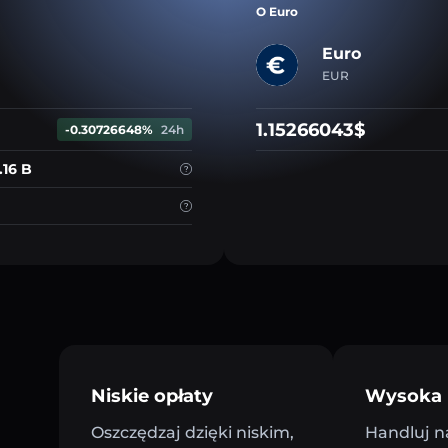
O Euro
Euro
EUR
1.15266043$
-0.30726648%
24h
.16 B
Niskie opłaty
Wysoka 
Oszczędzaj dzięki niskim,
Handluj n