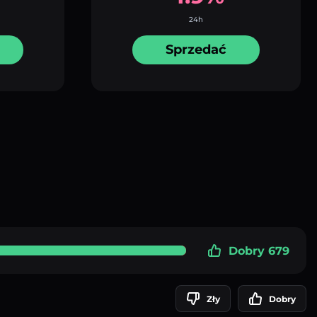
24h
Sprzedać
Dobry 679
Zły
Dobry