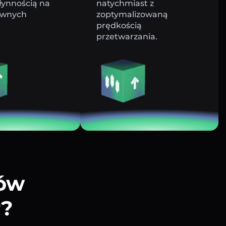
łynnością na
natychmiast z
ywnych
zoptymalizowaną
prędkością
przetwarzania.
tów
r?