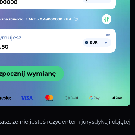
ana stawka:
1 APT ~
0.49000000
EUR
Euro
ymujesz
EUR
zpocznij wymianę
sz, że nie jesteś rezydentem jurysdykcji objętej