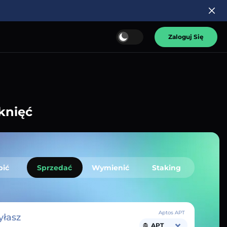
Zaloguj Się
knięć
pić
Sprzedać
Wymienić
Staking
Aptos APT
łasz
APT