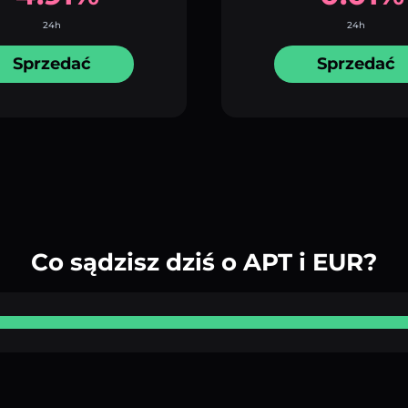
24h
24h
Sprzedać
Sprzedać
Co sądzisz dziś o APT i EUR?