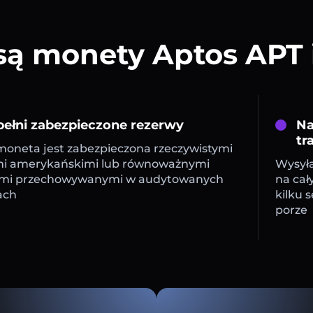
ą monety Aptos APT 
ełni zabezpieczone rezerwy
Na
tr
oneta jest zabezpieczona rzeczywistymi
mi amerykańskimi lub równoważnymi
Wysyła
mi przechowywanymi w audytowanych
na cał
ach
kilku 
porze