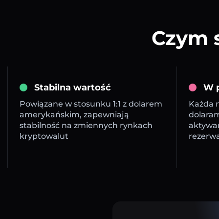
Czym s
Stabilna wartość
W p
Powiązane w stosunku 1:1 z dolarem
Każda m
amerykańskim, zapewniają
dolara
stabilność na zmiennych rynkach
aktywa
kryptowalut
rezerw