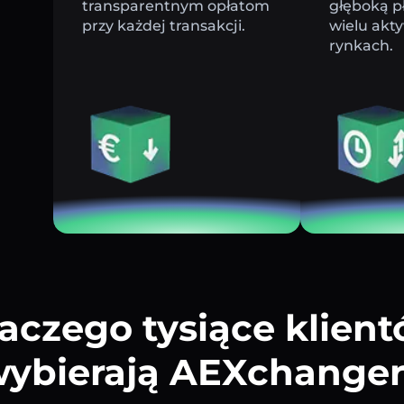
transparentnym opłatom
głęboką p
przy każdej transakcji.
wielu akt
rynkach.
aczego tysiące klien
ybierają AEXchange