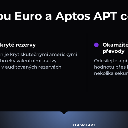
ou Euro a Aptos APT 
 kryté rezervy
Okamžité
převody
in je kryt skutečnými americkými
bo ekvivalentními aktivy
Odesílejte a př
 v auditovaných rezervách
hodnotu přes
několika sekun
O Aptos APT