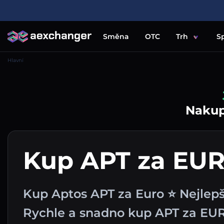
Směna
OTC
Trh
S
Hlavní
Nakupu
Kup APT za EU
Kup Aptos APT za Euro ⭐ Nejlep
Rychle a snadno kup APT za EU