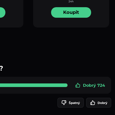
24h
Koupit
?
Dobrý 724
Špatný
Dobrý