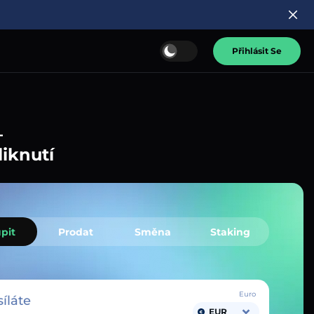
Přihlásit Se
–
liknutí
pit
Prodat
Směna
Staking
Euro
íláte
EUR