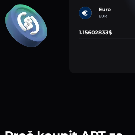
Euro
EUR
1.15602833$