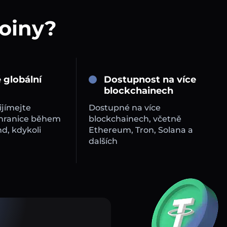
coiny?
 globální
Dostupnost na více
blockchainech
ijímejte
Dostupné na více
 hranice během
blockchainech, včetně
d, kdykoli
Ethereum, Tron, Solana a
dalších