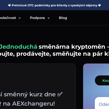
💎 Prémiové OTC podmínky pro klienty s vysokými objemy 💎
polečnost
Podpora
Blog
Jednoduchá
směnárna kryptoměn 
jte, prodávejte, směňujte na pár k
R
Kou
ší směnný kurz dne ✅
R na AEXchangeru!
Odes