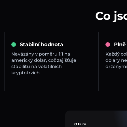
Co js
Stabilní hodnota
Plně
Navázány v poměru 1:1 na
Každý co
americký dolar, což zajišťuje
dolary ne
stabilitu na volatilních
drženými
kryptotrzích
O Euro