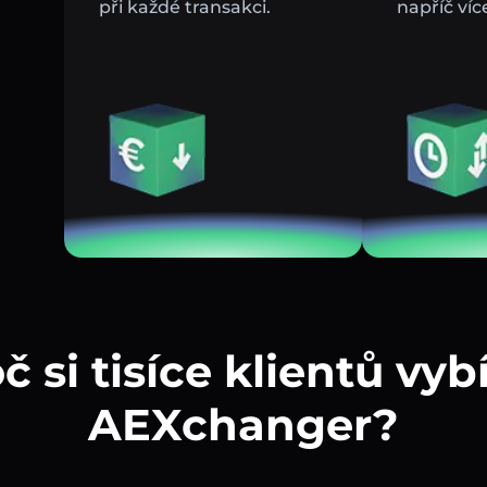
při každé transakci.
napříč víc
č si tisíce klientů vybí
AEXchanger?