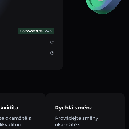
1.67247238%
24h
kvidita
Rychlá směna
e okamžitě s
Provádějte směny
ikviditou
okamžitě s