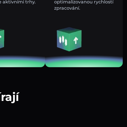
e aktivními trhy.
optimalizovanou rychlostí
zpracování.
rají