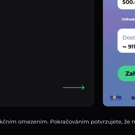
Odhado
Dos
~
Za
sdikčním omezením. Pokračováním potvrzujete, že 