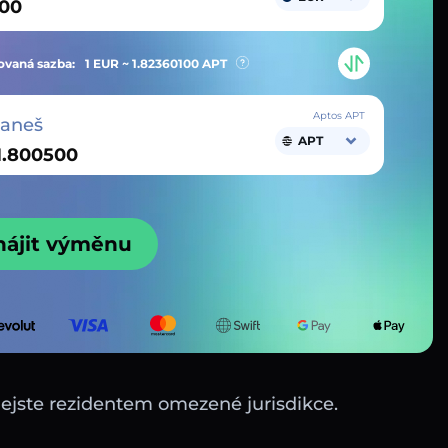
vaná sazba:
1 EUR ~
1.82360100
APT
Aptos APT
taneš
APT
hájit výměnu
nejste rezidentem omezené jurisdikce.