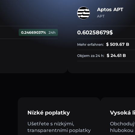
Aptos APT
APT
0.60258679$
0.24669037%
24h
$ 509.67 B
Mehr erfahren:
$ 24.61 B
Objem za 24 h:
Nízké poplatky
Vysoká li
Ušetřete s nízkými,
Obchodujt
transparentními poplatky
hlubokou l