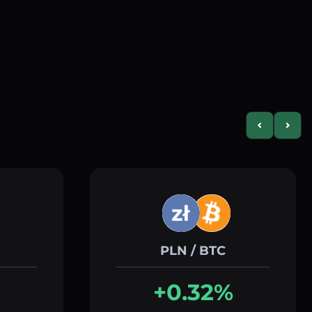
Previous slid
Next s
PLN / BTC
+0.32%