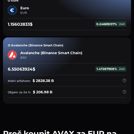
O Euro
Euro
EUR
1.15602833$
0.24669037%
24h
O Avalanche (Binance Smart Chain)
Avalanche (Binance Smart Chain)
BSC
6.55063924$
1.47287908%
24h
$ 2828.38 B
Mehr erfahren:
$ 206.98 B
Objem za 24 h:
Proč koupit AVAX za EUR na