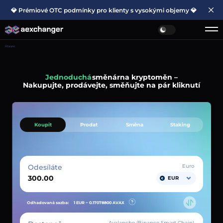
💎 Prémiové OTC podmínky pro klienty s vysokými objemy 💎
Hlavní
Jednoduchá
směnárna kryptoměn –
Nakupujte, prodávejte, směňujte na pár kliknutí
Koupit
Prodat
Směna
Staking
Odesíláte
Euro
EUR
Odhadovaná sazba:
1 EUR ~
0.17078800
AVAX
Avalanche (Binance Smart Chain)