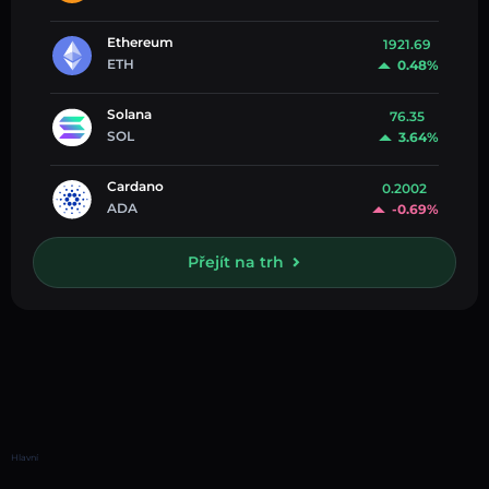
Ethereum
1921.69
ETH
0.48%
Solana
76.35
SOL
3.64%
Cardano
0.2002
ADA
-0.69%
Přejít na trh
Hlavní