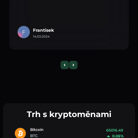
Frantisek
F
14.03.2024
Trh s kryptoměnami
Bitcoin
65016.49
BTC
0.06%