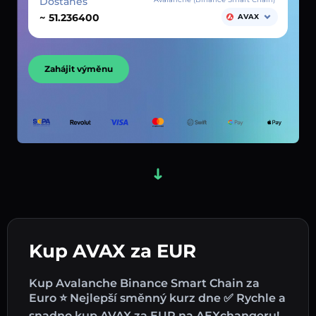
Dostaneš
~
AVAX
Zahájit výměnu
Kup AVAX za EUR
Kup Avalanche Binance Smart Chain za
Euro ⭐ Nejlepší směnný kurz dne ✅ Rychle a
snadno kup AVAX za EUR na AEXchangeru!