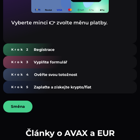
Vyberte minci 👉 zvolte měnu platby.
Registrace
Krok 2
Vyplňte formulář
Krok 3
Ověřte svou totožnost
Krok 4
Zaplaťte a získejte krypto/fiat
Krok 5
Směna
Články o AVAX a EUR