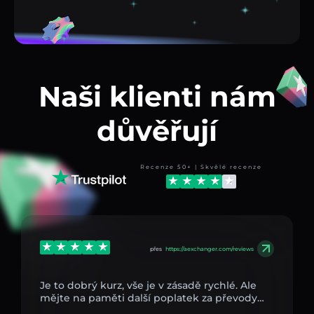
Naši klienti nám
důvěřují
Recenze 50+ | Skvělé recenze
přes
https://aexchanger.com/reviews
Je to dobrý kurz, vše je v zásadě rychlé. Ale
mějte na paměti další poplatek za převody…