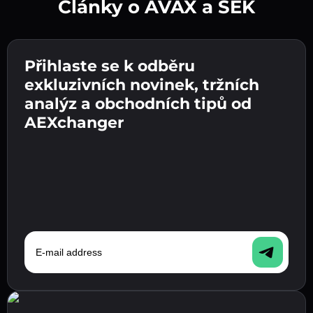
Články o AVAX a SEK
Vytvořte silné heslo 👉 pokračujte k ověření.
Přihlaste se k odběru
Zadejte adresu své kryptopeněženky 👉
Odešlete vklad 👉 obdržíte kryptoměnu nebo
pokračujte k dalšímu kroku.
exkluzivních novinek, tržních
fiat měnu ve své peněžence.
Potvrďte svou totožnost 👉 pokračujte k
analýz a obchodních tipů od
poslednímu kroku.
AEXchanger
E-mail address