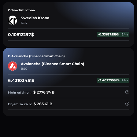
O Swedish Krona
Swedish Krona
SEK
0.10512297$
-0.33637559%
24h
O Avalanche (Binance Smart Chain)
Avalanche (Binance Smart Chain)
BSC
6.43103451$
-3.40225991%
24h
$ 2776.74 B
Mehr erfahren:
$ 265.61 B
Objem za 24 h: