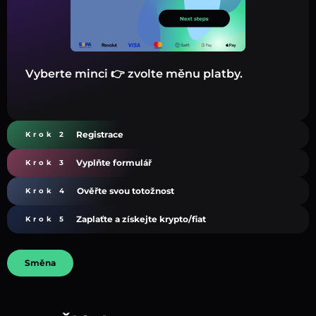
Vyberte minci 👉 zvolte měnu platby.
Registrace
Krok 2
Vyplňte formulář
Krok 3
Ověřte svou totožnost
Krok 4
Zaplaťte a získejte krypto/fiat
Krok 5
Směna