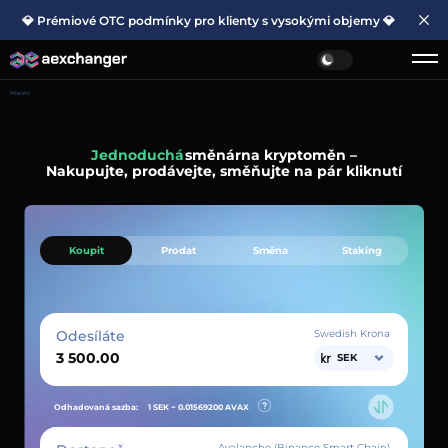
💎 Prémiové OTC podmínky pro klienty s vysokými objemy 💎
Hlavní
Jednoduchá
směnárna kryptoměn –
Nakupujte, prodávejte, směňujte na pár kliknutí
Koupit
Prodat
Směna
Staking
Odesíláte
Swedish Krona
SEK
Odhadovaná sazba:
1 SEK ~
0.01569200
AVAX
Avalanche (Binance Smart Chain)