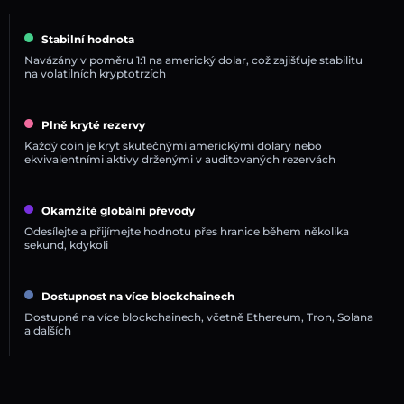
Stabilní hodnota
Navázány v poměru 1:1 na americký dolar, což zajišťuje stabilitu
na volatilních kryptotrzích
Plně kryté rezervy
Každý coin je kryt skutečnými americkými dolary nebo
ekvivalentními aktivy drženými v auditovaných rezervách
Okamžité globální převody
Odesílejte a přijímejte hodnotu přes hranice během několika
sekund, kdykoli
Dostupnost na více blockchainech
Dostupné na více blockchainech, včetně Ethereum, Tron, Solana
a dalších