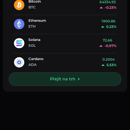
Bitcoin
64334.93
BTC
-0.23%
Ethereum
1900.86
ETH
0.23%
Solana
72.66
SOL
-0.97%
Cardano
0.2004
ADA
5.53%
Přejít na trh