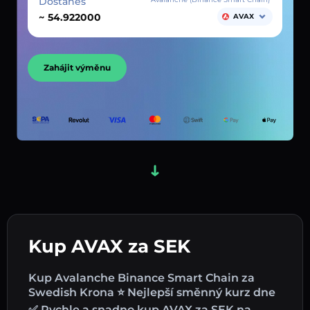
Dostaneš
~
AVAX
Zahájit výměnu
Kup AVAX za SEK
Kup Avalanche Binance Smart Chain za
Swedish Krona ⭐ Nejlepší směnný kurz dne
✅ Rychle a snadno kup AVAX za SEK na