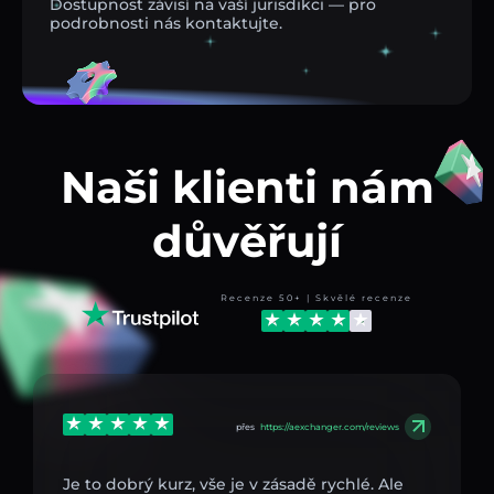
Dostupnost závisí na vaší jurisdikci — pro
podrobnosti nás kontaktujte.
Naši klienti nám
důvěřují
Recenze 50+ | Skvělé recenze
přes
https://aexchanger.com/reviews
Je to dobrý kurz, vše je v zásadě rychlé. Ale