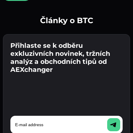
Články o BTC
Vytvořte silné heslo 👉 pokračujte k ověření.
Přihlaste se k odběru
Zadejte adresu své kryptopeněženky 👉
Odešlete vklad 👉 obdržíte kryptoměnu nebo
pokračujte k dalšímu kroku.
exkluzivních novinek, tržních
fiat měnu ve své peněžence.
Potvrďte svou totožnost 👉 pokračujte k
analýz a obchodních tipů od
poslednímu kroku.
AEXchanger
E-mail address