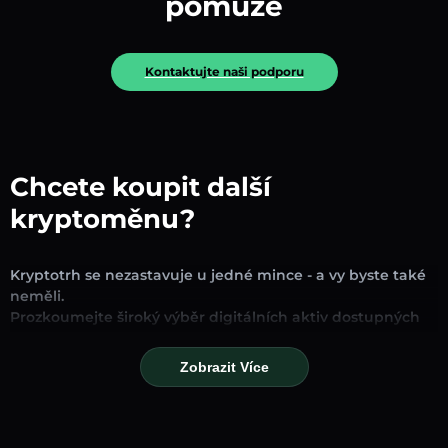
pomůže
Kontaktujte naši podporu
Chcete koupit další
kryptoměnu?
Kryptotrh se nezastavuje u jedné mince - a vy byste také
neměli.
Prozkoumejte široký výběr digitálních aktiv dostupných
pro směnu a obchodování na naší platformě. Ať už
hledáte zavedené stablecoiny, slibné altcoiny nebo
Zobrazit Více
trendové nové tokeny, najdete je všechny na jednom
místě.
Naše stránka Trh poskytuje ceny v reálném čase,