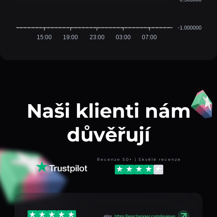
-1.000000
15:00
19:00
23:00
03:00
07:00
Naši klienti nám
důvěřují
Recenze 50+ | Skvělé recenze
přes
https://aexchanger.com/reviews