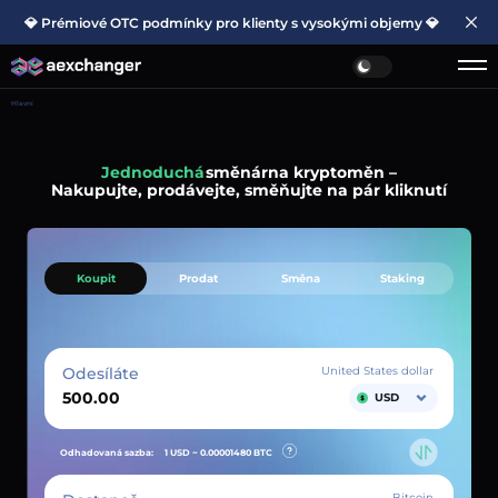
💎 Prémiové OTC podmínky pro klienty s vysokými objemy 💎
Hlavní
Jednoduchá
směnárna kryptoměn –
Nakupujte, prodávejte, směňujte na pár kliknutí
Koupit
Prodat
Směna
Staking
Odesíláte
United States dollar
USD
Odhadovaná sazba:
1 USD ~
0.00001480
BTC
Bitcoin