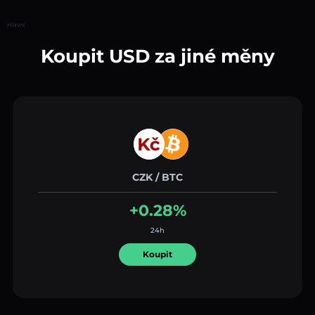
Hlavní
Koupit USD za jiné měny
CZK / BTC
+0.28%
24h
Koupit