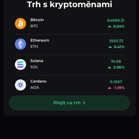
Trh s kryptoměnami
Bitcoin
64999.31
BTC
0.24%
Ethereum
1920.73
ETH
0.41%
Solana
74.98
SOL
2.06%
Cardano
0.1997
ADA
-1.19%
Přejít na trh