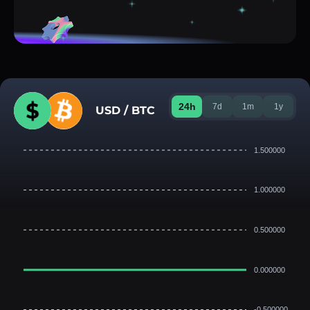
24h
7d
1m
1y
USD / BTC
1.500000
1.000000
0.500000
0.000000
-0.500000