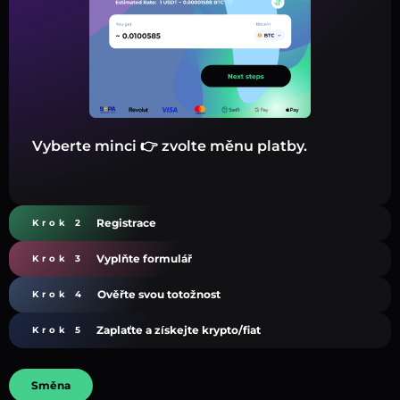
Vyberte minci 👉 zvolte měnu platby.
Registrace
Krok 2
Vyplňte formulář
Krok 3
Ověřte svou totožnost
Krok 4
Zaplaťte a získejte krypto/fiat
Krok 5
Směna