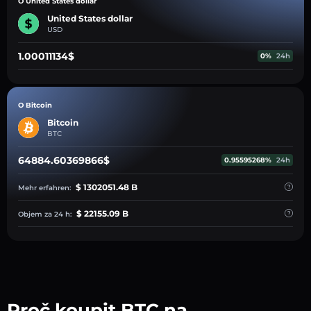
O United States dollar
United States dollar
USD
1.00011134$
0%
24h
O Bitcoin
Bitcoin
BTC
64884.60369866$
0.95595268%
24h
$ 1302051.48 B
Mehr erfahren:
$ 22155.09 B
Objem za 24 h:
Proč koupit BTC na