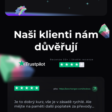
Naši klienti nám
důvěřují
Recenze 50+ | Skvělé recenze
přes
https://aexchanger.com/reviews
Je to dobrý kurz, vše je v zásadě rychlé. Ale
mějte na paměti další poplatek za převody…