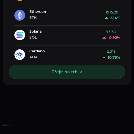
Ethereum
1915.29
ETH
2.14%
Solana
73.38
SOL
-0.92%
Cardano
0.211
ADA
10.76%
Přejít na trh
Hlavní