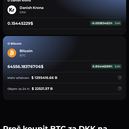
O Danish Krona
Danish Krona
DKK
0.15445229$
-0.05383452%
24h
O Bitcoin
Bitcoin
BTC
64556.18376706$
0.83446259%
24h
$ 1295416.66 B
Mehr erfahren:
$ 22521.57 B
Objem za 24 h:
Proč koupit BTC za DKK na