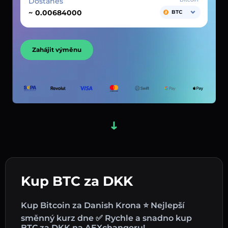
Dostaneš
~
BTC
Zahájit výměnu
Kup BTC za DKK
Kup Bitcoin za Danish Krona ⭐ Nejlepší
směnný kurz dne ✅ Rychle a snadno kup
BTC za DKK na AEXchangeru!