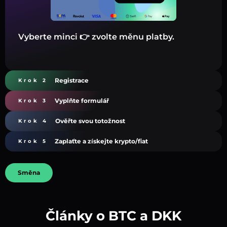
Vyberte minci 👉 zvolte měnu platby.
Registrace
Krok 2
Vyplňte formulář
Krok 3
Ověřte svou totožnost
Krok 4
Zaplaťte a získejte krypto/fiat
Krok 5
Směna
Články o BTC a DKK