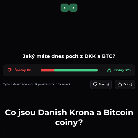
Previous slide
Next slide
Jaký máte dnes pocit z DKK a BTC?
Špatný 118
Dobrý 373
Tyto informace slouží pouze pro informaci.
Špatný
Dobrý
Co jsou Danish Krona a Bitcoin
coiny?