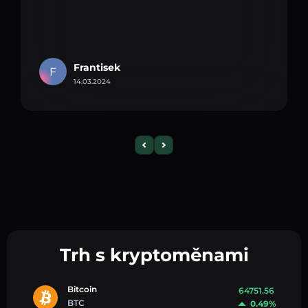
Frantisek
F
14.03.2024
Trh s kryptoměnami
Bitcoin
64751.56
BTC
0.49%