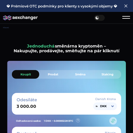
💎 Prémiové OTC podmínky pro klienty s vysokými objemy 💎
Hlavní
Jednoduchá
směnárna kryptoměn –
Nakupujte, prodávejte, směňujte na pár kliknutí
Koupit
Prodat
Směna
Staking
Odesíláte
Danish Krona
DKK
Odhadovaná sazba:
1 DKK ~
0.00000228
BTC
Bitcoin