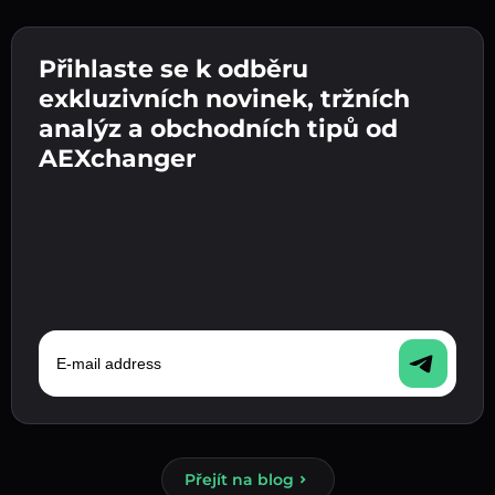
Vytvořte silné heslo 👉 pokračujte k ověření.
Přihlaste se k odběru
Zadejte adresu své kryptopeněženky 👉
Odešlete vklad 👉 obdržíte kryptoměnu nebo
pokračujte k dalšímu kroku.
exkluzivních novinek, tržních
fiat měnu ve své peněžence.
Potvrďte svou totožnost 👉 pokračujte k
analýz a obchodních tipů od
poslednímu kroku.
AEXchanger
E-mail address
Přejít na blog