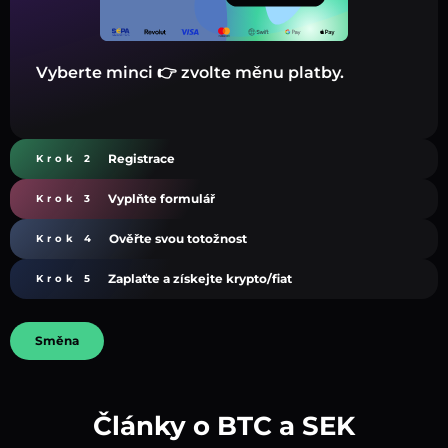
Vyberte minci 👉 zvolte měnu platby.
Registrace
Krok 2
Vyplňte formulář
Krok 3
Ověřte svou totožnost
Krok 4
Zaplaťte a získejte krypto/fiat
Krok 5
Směna
Články o BTC a SEK