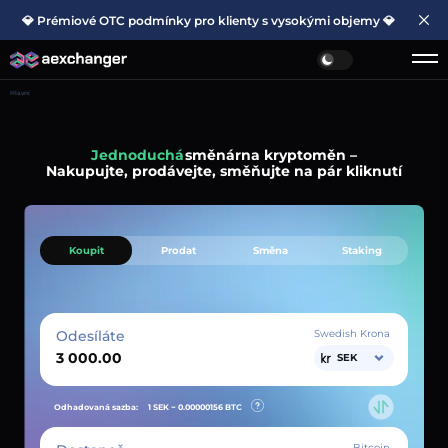
💎 Prémiové OTC podmínky pro klienty s vysokými objemy 💎
Hlavní
Jednoduchá
směnárna kryptoměn –
Nakupujte, prodávejte, směňujte na pár kliknutí
Koupit
Prodat
Směna
Staking
Odesíláte
Swedish Krona
SEK
Odhadovaná sazba:
1 SEK ~
0.00000156
BTC
Bitcoin