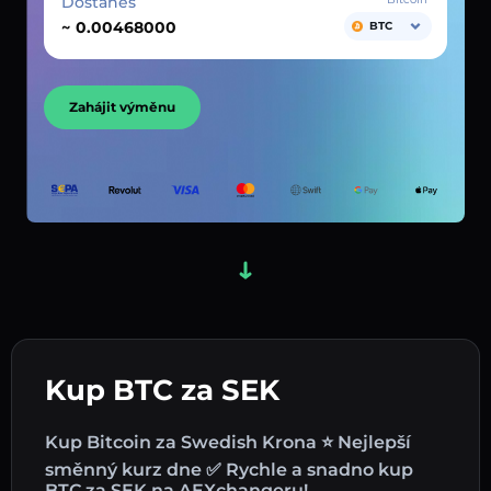
Dostaneš
~
BTC
Zahájit výměnu
Kup BTC za SEK
Kup Bitcoin za Swedish Krona ⭐ Nejlepší
směnný kurz dne ✅ Rychle a snadno kup
BTC za SEK na AEXchangeru!