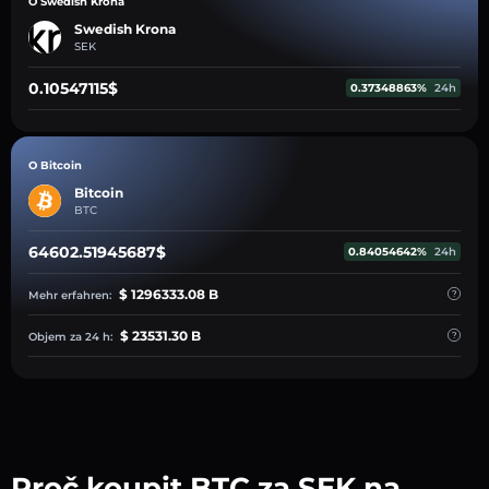
O Swedish Krona
Swedish Krona
SEK
0.10547115$
0.37348863%
24h
O Bitcoin
Bitcoin
BTC
64602.51945687$
0.84054642%
24h
$ 1296333.08 B
Mehr erfahren:
$ 23531.30 B
Objem za 24 h:
Proč koupit BTC za SEK na