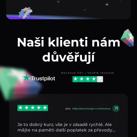
Naši klienti nám
důvěřují
Recenze 50+ | Skvělé recenze
přes
https://aexchanger.com/reviews
Je to dobrý kurz, vše je v zásadě rychlé. Ale
mějte na paměti další poplatek za převody…