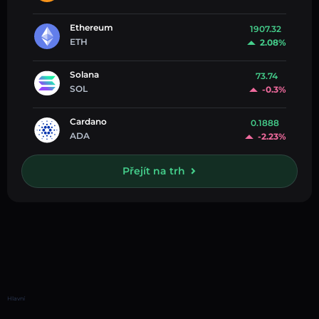
Ethereum
1907.32
ETH
2.08%
Solana
73.74
SOL
-0.3%
Cardano
0.1888
ADA
-2.23%
Přejít na trh
Hlavní