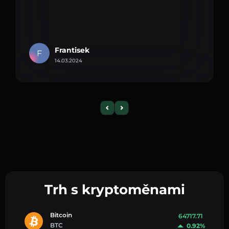
Frantisek
F
14.03.2024
Trh s kryptoměnami
Bitcoin
64717.71
BTC
0.92%