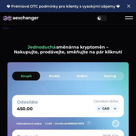
💎 Prémiové OTC podmínky pro klienty s vysokými objemy 💎
Hlavní
Jednoduchá
směnárna kryptoměn –
Nakupujte, prodávejte, směňujte na pár kliknutí
Koupit
Prodat
Směna
Staking
Odesíláte
Canadian dollar
CAD
Odhadovaná sazba:
1 CAD ~
244114.04399500
PEPE
PEPE ETH