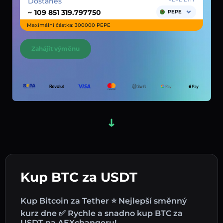
Dostaneš
~
PEPE
Maximální částka: 300000 PEPE
Zahájit výměnu
Kup BTC za USDT
Kup Bitcoin za Tether ⭐ Nejlepší směnný
kurz dne ✅ Rychle a snadno kup BTC za
USDT na AEXchangeru!