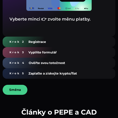
Vyberte minci 👉 zvolte měnu platby.
Registrace
Krok 2
Vyplňte formulář
Krok 3
Ověřte svou totožnost
Krok 4
Zaplaťte a získejte krypto/fiat
Krok 5
Směna
Články o PEPE a CAD