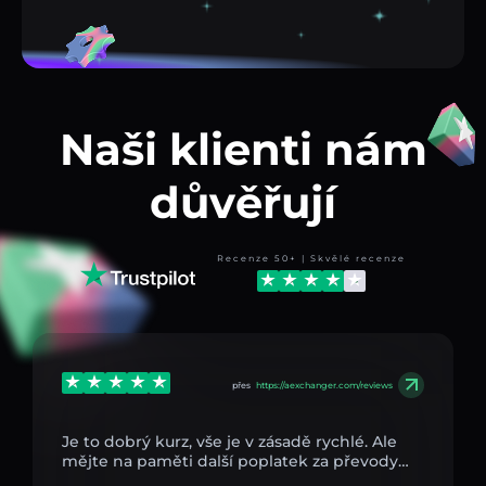
Naši klienti nám
důvěřují
Recenze 50+ | Skvělé recenze
přes
https://aexchanger.com/reviews
Je to dobrý kurz, vše je v zásadě rychlé. Ale
mějte na paměti další poplatek za převody…