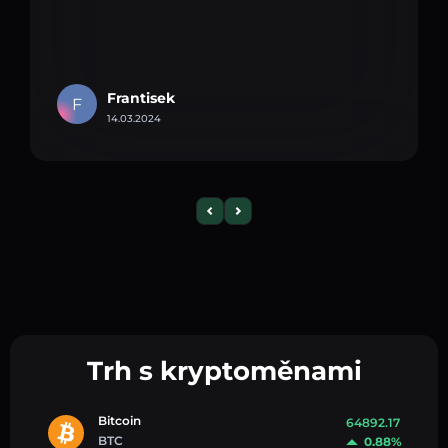
Frantisek
F
14.03.2024
Trh s kryptoměnami
Bitcoin
64892.17
BTC
0.88%