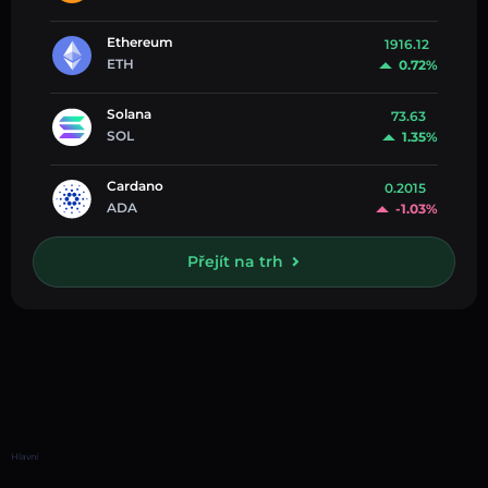
Ethereum
1916.12
ETH
0.72%
Solana
73.63
SOL
1.35%
Cardano
0.2015
ADA
-1.03%
Přejít na trh
Hlavní