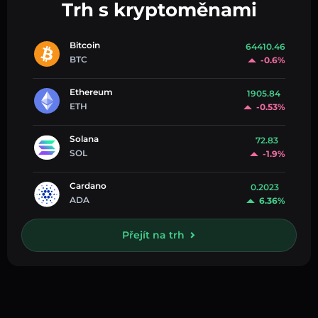
Trh s kryptoměnami
Bitcoin
64410.46
BTC
-0.6%
Ethereum
1905.84
ETH
-0.53%
Solana
72.83
SOL
-1.9%
Cardano
0.2023
ADA
6.36%
Přejít na trh