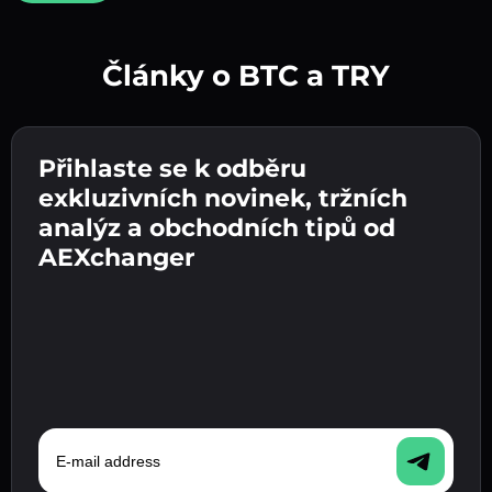
Články o BTC a TRY
Vytvořte silné heslo 👉 pokračujte k ověření.
Přihlaste se k odběru
Zadejte adresu své kryptopeněženky 👉
Odešlete vklad 👉 obdržíte kryptoměnu nebo
pokračujte k dalšímu kroku.
exkluzivních novinek, tržních
fiat měnu ve své peněžence.
Potvrďte svou totožnost 👉 pokračujte k
analýz a obchodních tipů od
poslednímu kroku.
AEXchanger
E-mail address