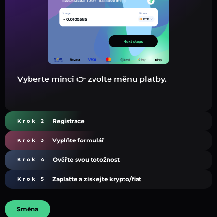
Vyberte minci 👉 zvolte měnu platby.
Registrace
Krok 2
Vyplňte formulář
Krok 3
Ověřte svou totožnost
Krok 4
Zaplaťte a získejte krypto/fiat
Krok 5
Směna