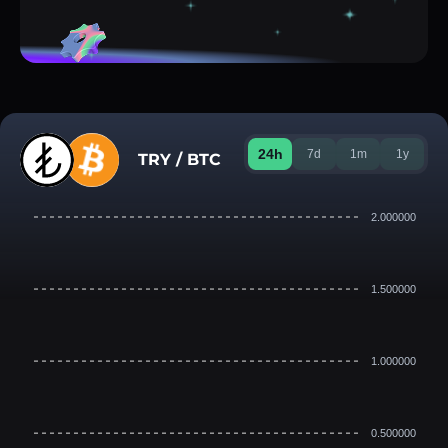
24h
7d
1m
1y
TRY / BTC
2.000000
1.500000
1.000000
0.500000