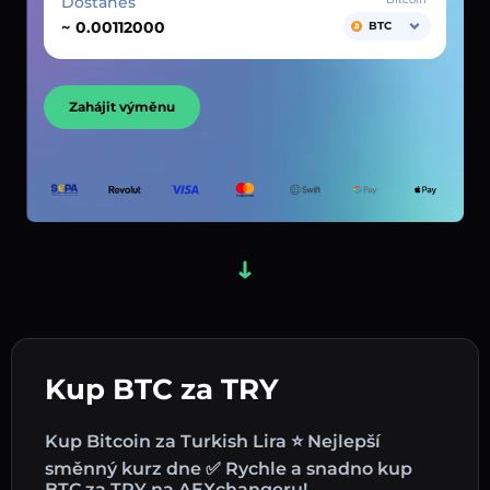
Dostaneš
~
BTC
Zahájit výměnu
Kup BTC za TRY
Kup Bitcoin za Turkish Lira ⭐ Nejlepší
směnný kurz dne ✅ Rychle a snadno kup
BTC za TRY na AEXchangeru!