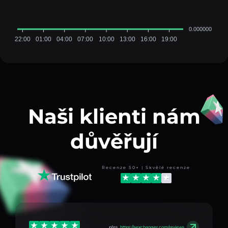
0.000000
22:00
01:00
04:00
07:00
10:00
13:00
16:00
19:00
Naši klienti nám
důvěřují
Recenze 50+ | Skvělé recenze
přes
https://aexchanger.com/reviews