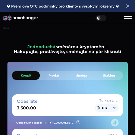
💎 Prémiové OTC podmínky pro klienty s vysokými objemy 💎
Hlavní
Jednoduchá
směnárna kryptoměn –
Nakupujte, prodávejte, směňujte na pár kliknutí
Koupit
Prodat
Směna
Staking
Odesíláte
Turkish Lira
TRY
Odhadovaná sazba:
1 TRY ~
0.00000032
BTC
Bitcoin