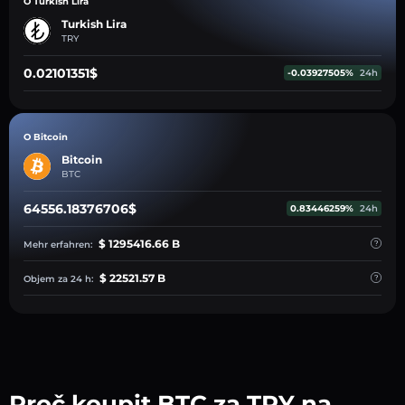
O Turkish Lira
Turkish Lira
TRY
0.02101351$
-0.03927505%
24h
O Bitcoin
Bitcoin
BTC
64556.18376706$
0.83446259%
24h
$ 1295416.66 B
Mehr erfahren:
$ 22521.57 B
Objem za 24 h:
Proč koupit BTC za TRY na