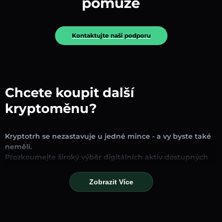
pomůže
Kontaktujte naši podporu
Chcete koupit další
kryptoměnu?
Kryptotrh se nezastavuje u jedné mince - a vy byste také
neměli.
Prozkoumejte široký výběr digitálních aktiv dostupných
pro směnu a obchodování na naší platformě. Ať už
hledáte zavedené stablecoiny, slibné altcoiny nebo
Zobrazit Více
trendové nové tokeny, najdete je všechny na jednom
místě.
Naše stránka Trh poskytuje ceny v reálném čase,