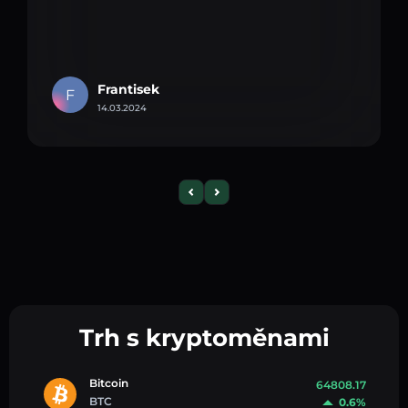
Frantisek
F
14.03.2024
Trh s kryptoměnami
Bitcoin
64808.17
BTC
0.6%