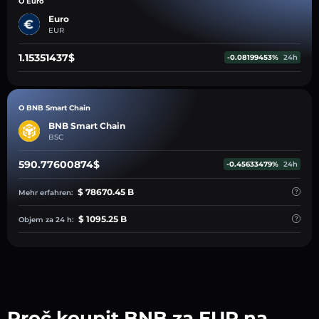
O Euro
Euro
EUR
1.15351437$
-0.08199453%
24h
O BNB Smart Chain
BNB Smart Chain
BSC
590.77600874$
-0.45633479%
24h
$ 78670.45 B
Mehr erfahren:
$ 1095.25 B
Objem za 24 h:
Proč koupit BNB za EUR na