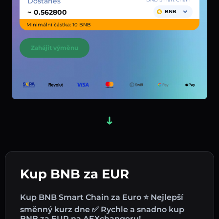
Dostaneš
~
BNB
Minimální částka: 10 BNB
Zahájit výměnu
Kup BNB za EUR
Kup BNB Smart Chain za Euro ⭐ Nejlepší
směnný kurz dne ✅ Rychle a snadno kup
BNB za EUR na AEXchangeru!