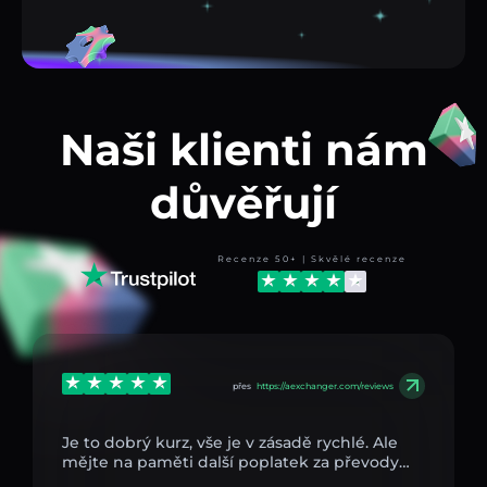
Naši klienti nám
důvěřují
Recenze 50+ | Skvělé recenze
přes
https://aexchanger.com/reviews
Je to dobrý kurz, vše je v zásadě rychlé. Ale
mějte na paměti další poplatek za převody…