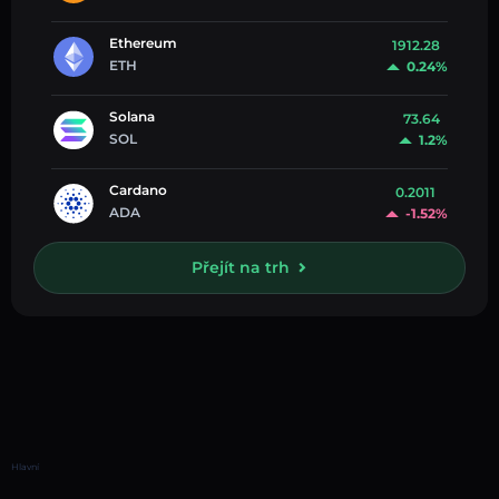
Ethereum
1912.28
ETH
0.24%
Solana
73.64
SOL
1.2%
Cardano
0.2011
ADA
-1.52%
Přejít na trh
Hlavní