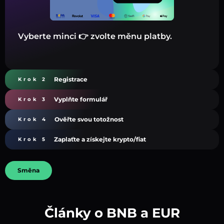
Vyberte minci 👉 zvolte měnu platby.
Registrace
Krok 2
Vyplňte formulář
Krok 3
Ověřte svou totožnost
Krok 4
Zaplaťte a získejte krypto/fiat
Krok 5
Směna
Články o BNB a EUR