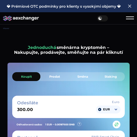
💎 Prémiové OTC podmínky pro klienty s vysokými objemy 💎
Hlavní
Jednoduchá
směnárna kryptoměn –
Nakupujte, prodávejte, směňujte na pár kliknutí
Koupit
Prodat
Směna
Staking
Odesíláte
Euro
EUR
Odhadovaná sazba:
1 EUR ~
0.00187600
BNB
BNB Smart Chain