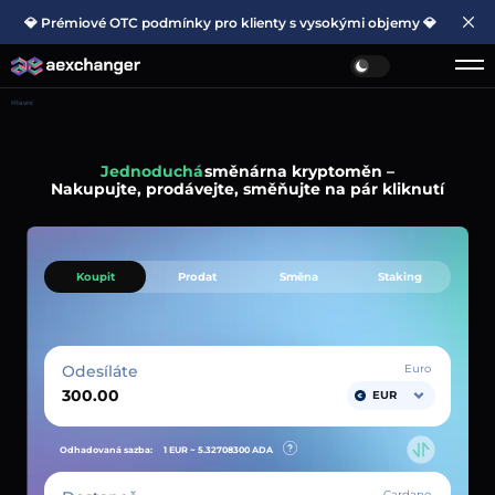
💎 Prémiové OTC podmínky pro klienty s vysokými objemy 💎
Hlavní
Jednoduchá
směnárna kryptoměn –
Nakupujte, prodávejte, směňujte na pár kliknutí
Koupit
Prodat
Směna
Staking
Odesíláte
Euro
EUR
Odhadovaná sazba:
1 EUR ~
5.32708300
ADA
Cardano