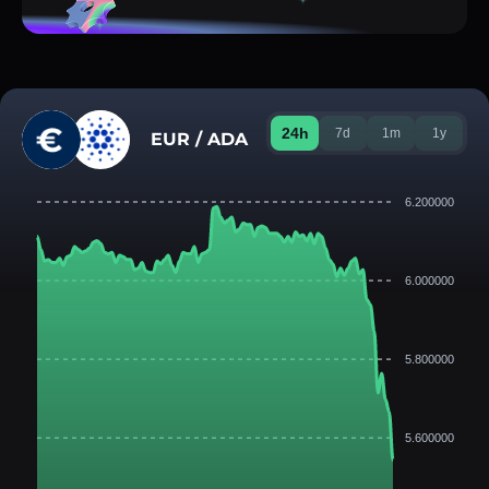
24h
7d
1m
1y
EUR / ADA
6.200000
6.000000
5.800000
5.600000