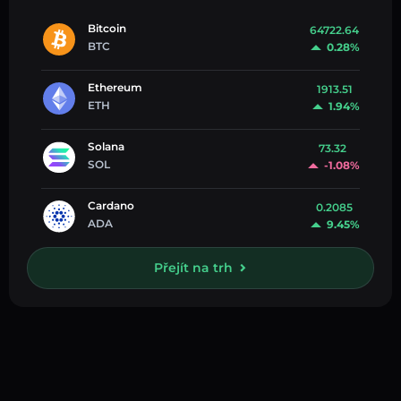
Bitcoin
64722.64
BTC
0.28%
Ethereum
1913.51
ETH
1.94%
Solana
73.32
SOL
-1.08%
Cardano
0.2085
ADA
9.45%
Přejít na trh