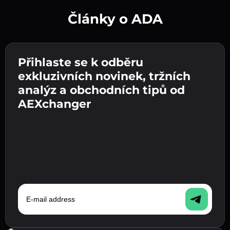
Články o ADA
Vytvořte silné heslo 👉 pokračujte k ověření.
Přihlaste se k odběru
Zadejte adresu své kryptopeněženky 👉
Odešlete vklad 👉 obdržíte kryptoměnu nebo
pokračujte k dalšímu kroku.
exkluzivních novinek, tržních
fiat měnu ve své peněžence.
Potvrďte svou totožnost 👉 pokračujte k
analýz a obchodních tipů od
poslednímu kroku.
AEXchanger
E-mail address