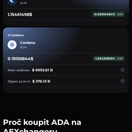
EUR
1.15461498$
-0.05310484%
24h
O Cardano
Cardano
ADA
0.19155844$
-1.83433605%
24h
$ 6993.61 B
Mehr erfahren:
$ 376.13 B
Objem za 24 h:
Proč koupit ADA na
AEXchangeru