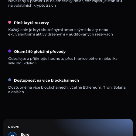
Navázány v poměru 1:1 na americký dolar, což zajišťuje stabilitu
na volatilních kryptotrzích
Plně kryté rezervy
Každý coin je kryt skutečnými americkými dolary nebo
ekvivalentními aktivy drženými v auditovaných rezervách
Okamžité globální převody
Odesílejte a přijímejte hodnotu přes hranice během několika
sekund, kdykoli
Dostupnost na více blockchainech
Dostupné na více blockchainech, včetně Ethereum, Tron, Solana
a dalších
O Euro
Euro