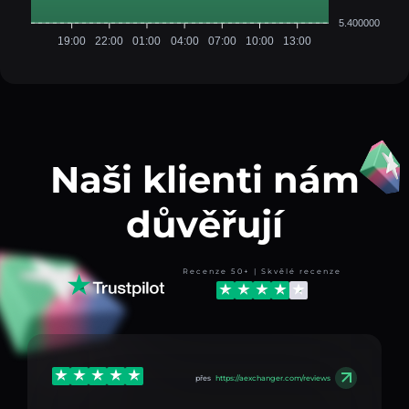
5.400000
19:00
22:00
01:00
04:00
07:00
10:00
13:00
Naši klienti nám
důvěřují
Recenze 50+ | Skvělé recenze
přes
https://aexchanger.com/reviews