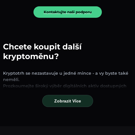
Kontaktujte naši podporu
Chcete koupit další
kryptoměnu?
Kryptotrh se nezastavuje u jedné mince - a vy byste také
neměli.
Prozkoumejte široký výběr digitálních aktiv dostupných
pro směnu a obchodování na naší platformě. Ať už
hledáte zavedené stablecoiny, slibné altcoiny nebo
Zobrazit Více
trendové nové tokeny, najdete je všechny na jednom
místě.
Naše stránka Trh poskytuje ceny v reálném čase,
podrobné grafy a rychlé konverzní nástroje, které vám
pomohou činit informovaná rozhodnutí. Porovnávejte