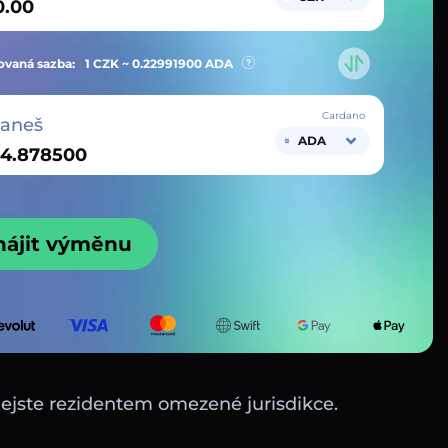
vaná sazba:
1 CZK ~
0.22991900
ADA
Cardano
taneš
ADA
hájit výměnu
nejste rezidentem omezené jurisdikce.