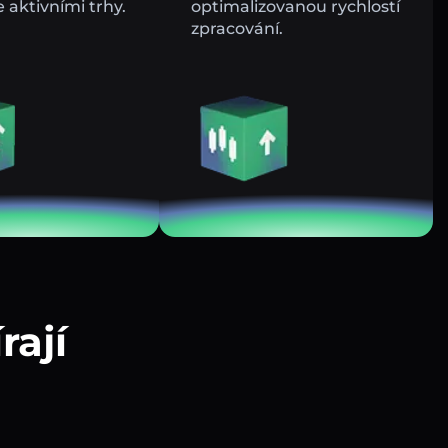
e aktivními trhy.
optimalizovanou rychlostí
zpracování.
rají