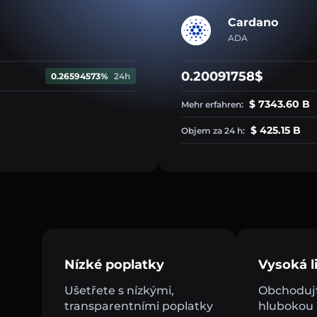
Cardano
ADA
0.20091758$
0.26594573%
24h
$ 7343.60 B
Mehr erfahren:
$ 425.15 B
Objem za 24 h:
Nízké poplatky
Vysoká li
Ušetřete s nízkými,
Obchodujt
transparentními poplatky
hlubokou l