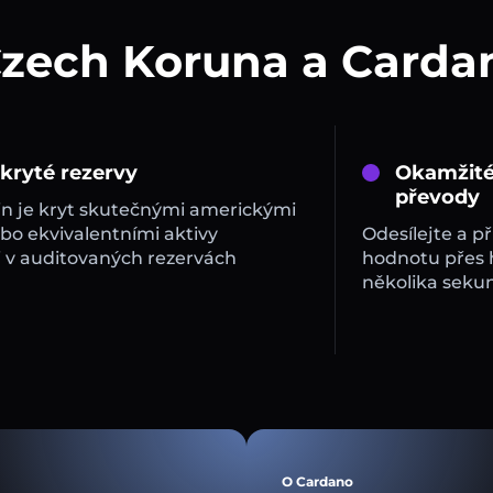
Czech Koruna a Carda
 kryté rezervy
Okamžité
převody
in je kryt skutečnými americkými
bo ekvivalentními aktivy
Odesílejte a př
 v auditovaných rezervách
hodnotu přes
několika sekun
O Cardano