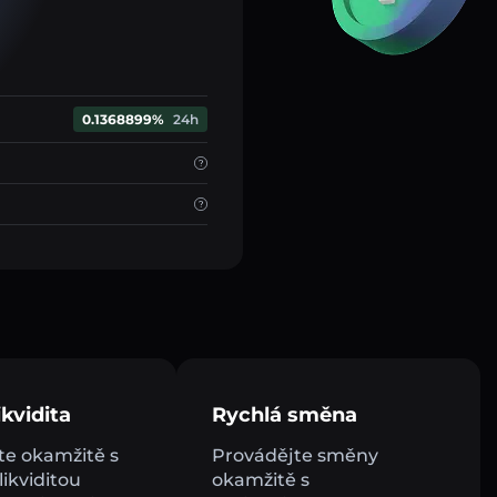
0.1368899%
24h
kvidita
Rychlá směna
e okamžitě s
Provádějte směny
ikviditou
okamžitě s