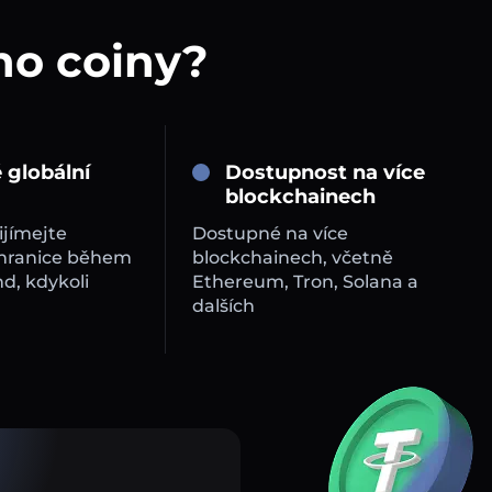
no coiny?
 globální
Dostupnost na více
blockchainech
ijímejte
Dostupné na více
 hranice během
blockchainech, včetně
d, kdykoli
Ethereum, Tron, Solana a
dalších