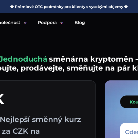
💎 Prémiové OTC podmínky pro klienty s vysokými objemy 💎
polečnost
Podpora
Blog
Jednoduchá
směnárna kryptoměn 
jte, prodávejte, směňujte na pár k
K
Kou
Nejlepší směnný kurz
 za CZK na
Odes