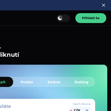
Přihlásit Se
–
liknutí
pit
Prodat
Směna
Staking
Czech Koruna
íláte
CZK