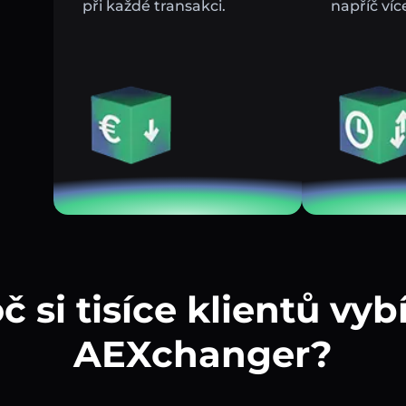
při každé transakci.
napříč víc
č si tisíce klientů vybí
AEXchanger?