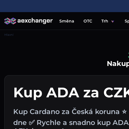
Směna
OTC
Trh
S
Hlavní
Nakupu
Kup ADA za CZ
Kup Cardano za Česká koruna ⭐ 
dne ✅ Rychle a snadno kup ADA