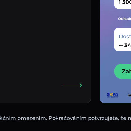
Odhado
Dos
~
Za
sdikčním omezením. Pokračováním potvrzujete, že 