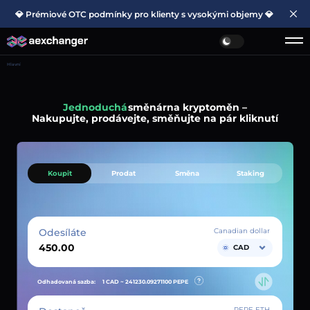
💎 Prémiové OTC podmínky pro klienty s vysokými objemy 💎
Hlavní
Jednoduchá
směnárna kryptoměn –
Nakupujte, prodávejte, směňujte na pár kliknutí
Koupit
Prodat
Směna
Staking
Odesíláte
Canadian dollar
CAD
Odhadovaná sazba:
1 CAD ~
241230.09271100
PEPE
PEPE ETH