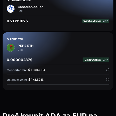
O Canadian dollar
Canadian dollar
CAD
0.71379117$
0.39624594%
24h
O PEPE ETH
PEPE ETH
ETH
0.00000287$
-0.51506135%
24h
$ 1188.51 B
Mehr erfahren:
$ 141.32 B
Objem za 24 h:
Proč koupit ADA za EUR na