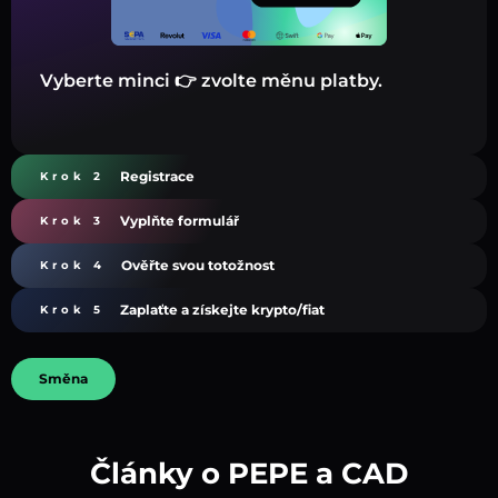
Vyberte minci 👉 zvolte měnu platby.
Registrace
Krok 2
Vyplňte formulář
Krok 3
Ověřte svou totožnost
Krok 4
Zaplaťte a získejte krypto/fiat
Krok 5
Směna
Články o PEPE a CAD