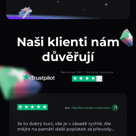
Naši klienti nám
důvěřují
Recenze 50+ | Skvělé recenze
přes
https://aexchanger.com/reviews
Je to dobrý kurz, vše je v zásadě rychlé. Ale
mějte na paměti další poplatek za převody…