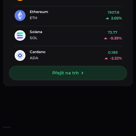
Ethereum
1907.8
ETH
2.02%
Solana
73.77
SOL
-0.39%
Cardano
0.189
ADA
-2.22%
Přejít na trh
Hlavní