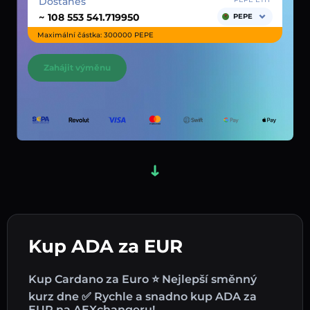
Dostaneš
~
PEPE
Maximální částka: 300000 PEPE
Zahájit výměnu
Kup ADA za EUR
Kup Cardano za Euro ⭐ Nejlepší směnný
kurz dne ✅ Rychle a snadno kup ADA za
EUR na AEXchangeru!