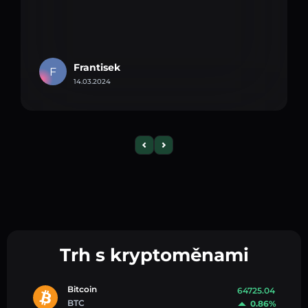
Frantisek
F
14.03.2024
Trh s kryptoměnami
Bitcoin
64725.04
BTC
0.86%