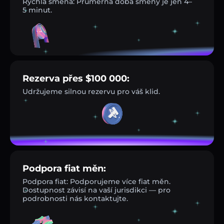
Rychlá směna: Průměrná doba směny je jen 4–
5 minut.
Rezerva přes $100 000:
Udržujeme silnou rezervu pro váš klid.
Podpora fiat měn:
Podpora fiat: Podporujeme více fiat měn.
Dostupnost závisí na vaší jurisdikci — pro
podrobnosti nás kontaktujte.