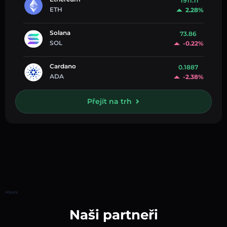
1911.11
ETH
2.28%
Solana
73.86
SOL
-0.22%
Cardano
0.1887
ADA
-2.38%
Přejít na trh
Hlavní
Naši partneři