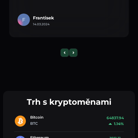
Frantisek
F
14.03.2024
Trh s kryptoměnami
Bitcoin
64837.94
BTC
1.14%
Ethereum