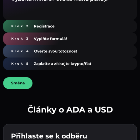
Registrace
Krok 2
Vyplňte formulář
Krok 3
Ověřte svou totožnost
Krok 4
Zaplaťte a získejte krypto/fiat
Krok 5
Směna
Články o ADA a USD
Vytvořte silné heslo 👉 pokračujte k ověření.
Přihlaste se k odběru
Zadejte adresu své kryptopeněženky 👉
Odešlete vklad 👉 obdržíte kryptoměnu nebo