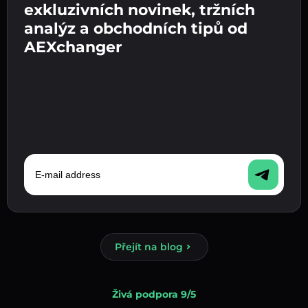
pokračujte k dalšímu kroku.
exkluzivních novinek, tržních
fiat měnu ve své peněžence.
Potvrďte svou totožnost 👉 pokračujte k
analýz a obchodních tipů od
poslednímu kroku.
AEXchanger
E-mail address
Přejít na blog
Živá podpora 9/5