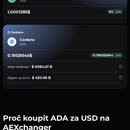
USD
1.0001285$
0%
24h
O Cardano
Cardano
ADA
0.19129545$
-0.78835294%
24h
$ 6984.01 B
Mehr erfahren:
$ 420.06 B
Objem za 24 h:
Proč koupit ADA za USD na
AEXchanger