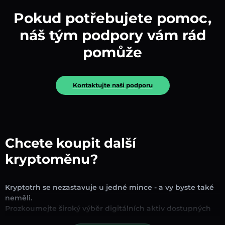
Pokud potřebujete pomoc,
náš tým podpory vám rád
pomůže
Kontaktujte naši podporu
Chcete koupit další
kryptoměnu?
Kryptotrh se nezastavuje u jedné mince - a vy byste také
neměli.
Prozkoumejte široký výběr digitálních aktiv dostupných
pro směnu a obchodování na naší platformě. Ať už