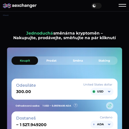
Hlavní
Jednoduchá
směnárna kryptoměn –
Nakupujte, prodávejte, směňujte na pár kliknutí
Koupit
Prodat
Směna
Staking
Odesíláte
United States dollar
USD
Odhadovaná sazba:
1 USD ~
5.09316400
ADA
Dostaneš
Cardano
~
ADA