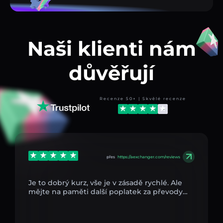
Naši klienti nám
důvěřují
Recenze 50+ | Skvělé recenze
přes
https://aexchanger.com/reviews
Je to dobrý kurz, vše je v zásadě rychlé. Ale
mějte na paměti další poplatek za převody…