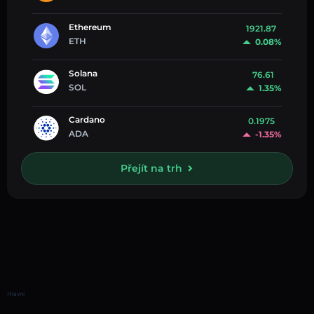
Ethereum
1921.87
ETH
0.08%
Solana
76.61
SOL
1.35%
Cardano
0.1975
ADA
-1.35%
Přejít na trh
Hlavní