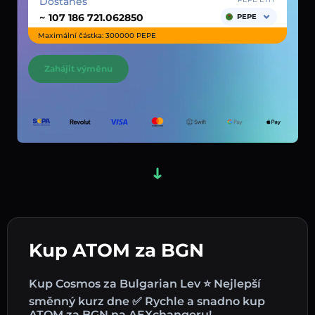
Dostaneš
~
PEPE
Maximální částka: 300000 PEPE
Zahájit výměnu
Kup ATOM za BGN
Kup Cosmos za Bulgarian Lev ⭐ Nejlepší
směnný kurz dne ✅ Rychle a snadno kup
ATOM za BGN na AEXchangeru!