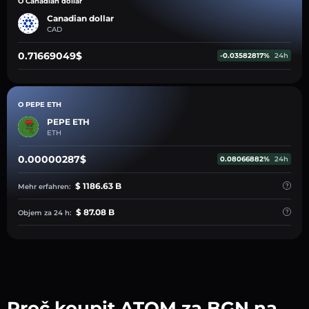
O Canadian dollar
Canadian dollar
CAD
0.71669049$
-0.03582817%
24h
O PEPE ETH
PEPE ETH
ETH
0.00000287$
0.08066882%
24h
$ 1186.63 B
Mehr erfahren:
$ 87.08 B
Objem za 24 h:
Proč koupit ATOM za BGN na