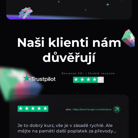
Naši klienti nám
důvěřují
Recenze 50+ | Skvělé recenze
přes
https://aexchanger.com/reviews
Je to dobrý kurz, vše je v zásadě rychlé. Ale
mějte na paměti další poplatek za převody…