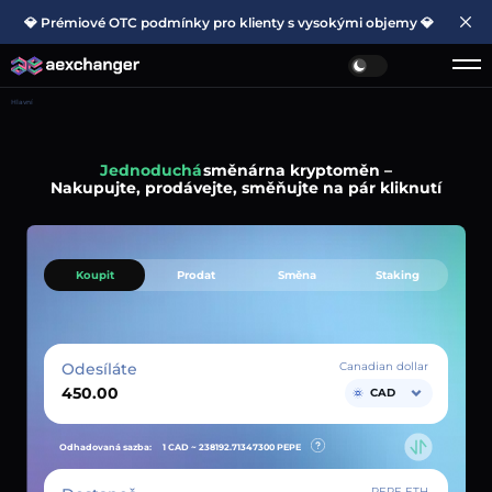
💎 Prémiové OTC podmínky pro klienty s vysokými objemy 💎
Hlavní
Jednoduchá
směnárna kryptoměn –
Nakupujte, prodávejte, směňujte na pár kliknutí
Koupit
Prodat
Směna
Staking
Odesíláte
Canadian dollar
CAD
Odhadovaná sazba:
1 CAD ~
238192.71347300
PEPE
PEPE ETH