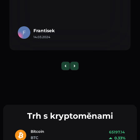
Frantisek
F
14.03.2024
Trh s kryptoměnami
Bitcoin
65197.14
BTC
0.33%