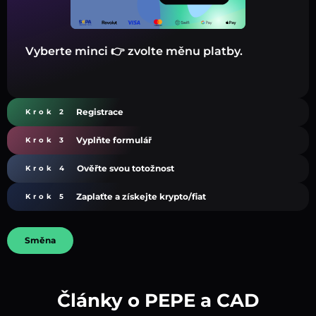
Vyberte minci 👉 zvolte měnu platby.
Registrace
Krok 2
Vyplňte formulář
Krok 3
Ověřte svou totožnost
Krok 4
Zaplaťte a získejte krypto/fiat
Krok 5
Směna
Články o PEPE a CAD