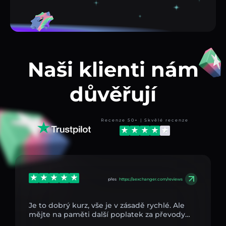
Naši klienti nám
důvěřují
Recenze 50+ | Skvělé recenze
přes
https://aexchanger.com/reviews
Je to dobrý kurz, vše je v zásadě rychlé. Ale
mějte na paměti další poplatek za převody…