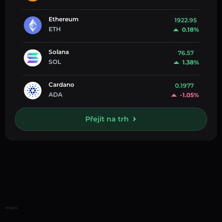
Ethereum
1922.95
ETH
0.18%
Solana
76.57
SOL
1.38%
Cardano
0.1977
ADA
-1.05%
Přejít na trh
Hlavní