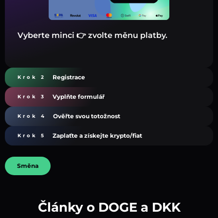
Vyberte minci 👉 zvolte měnu platby.
Registrace
Krok 2
Vyplňte formulář
Krok 3
Ověřte svou totožnost
Krok 4
Zaplaťte a získejte krypto/fiat
Krok 5
Směna
Články o DOGE a DKK