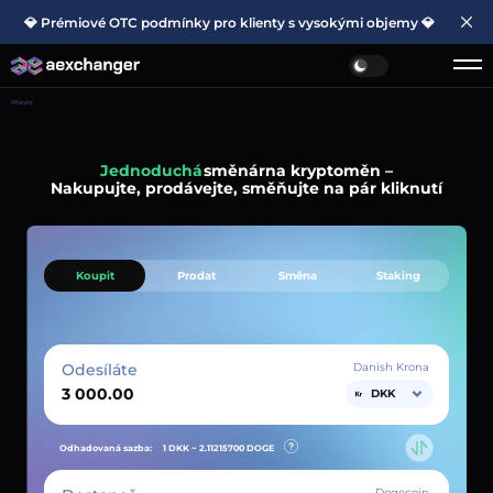
💎 Prémiové OTC podmínky pro klienty s vysokými objemy 💎
Hlavní
Jednoduchá
směnárna kryptoměn –
Nakupujte, prodávejte, směňujte na pár kliknutí
Koupit
Prodat
Směna
Staking
Odesíláte
Danish Krona
DKK
Odhadovaná sazba:
1 DKK ~
2.11215700
DOGE
Dogecoin