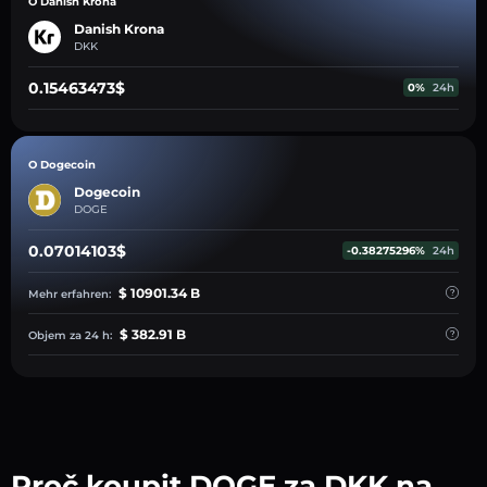
O Danish Krona
Danish Krona
DKK
0.15463473$
0%
24h
O Dogecoin
Dogecoin
DOGE
0.07014103$
-0.38275296%
24h
$ 10901.34 B
Mehr erfahren:
$ 382.91 B
Objem za 24 h:
Proč koupit DOGE za DKK na