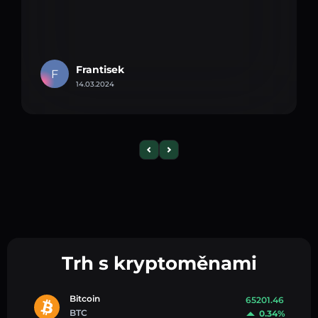
Frantisek
F
14.03.2024
Trh s kryptoměnami
Bitcoin
65201.46
BTC
0.34%