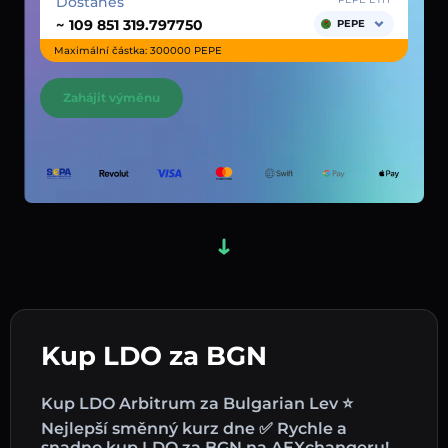
Dostaneš
~
PEPE
Maximální částka: 300000 PEPE
Zahájit výměnu
Kup LDO za BGN
Kup LDO Arbitrum za Bulgarian Lev ⭐
Nejlepší směnný kurz dne ✅ Rychle a
snadno kup LDO za BGN na AEXchangeru!