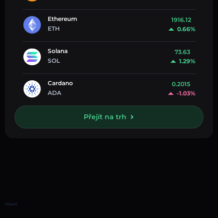
Ethereum
1916.12
ETH
0.66%
Solana
73.63
SOL
1.29%
Cardano
0.2015
ADA
-1.03%
Přejít na trh
Hlavní