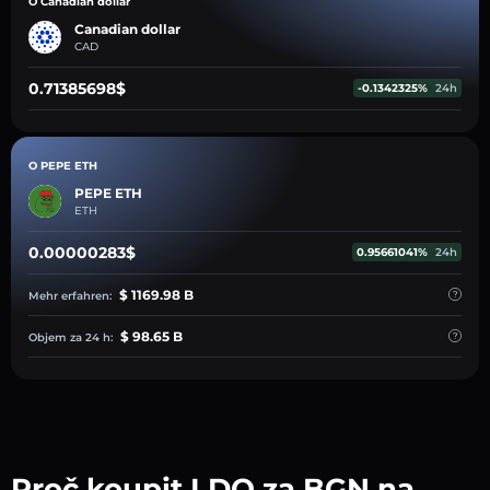
O Canadian dollar
Canadian dollar
CAD
0.71385698$
-0.1342325%
24h
O PEPE ETH
PEPE ETH
ETH
0.00000283$
0.95661041%
24h
$ 1169.98 B
Mehr erfahren:
$ 98.65 B
Objem za 24 h:
Proč koupit LDO za BGN na