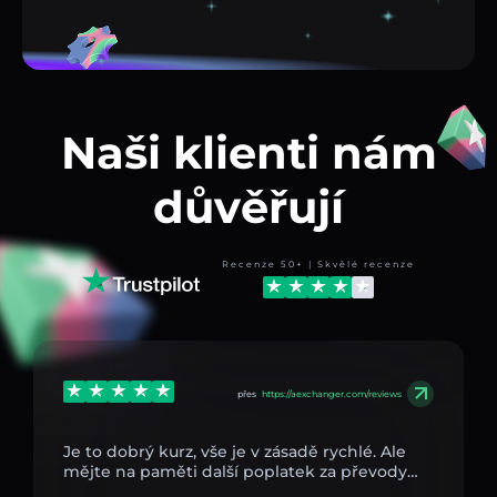
Naši klienti nám
důvěřují
Recenze 50+ | Skvělé recenze
přes
https://aexchanger.com/reviews
Je to dobrý kurz, vše je v zásadě rychlé. Ale
mějte na paměti další poplatek za převody…