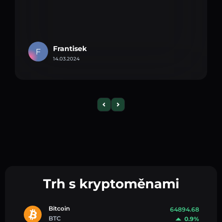
Frantisek
F
14.03.2024
Trh s kryptoměnami
Bitcoin
64894.68
BTC
0.9%