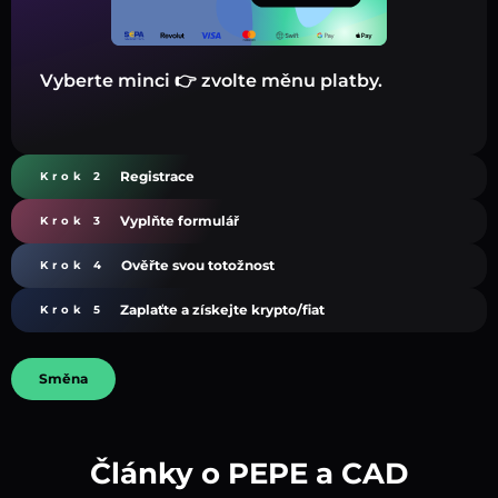
Vyberte minci 👉 zvolte měnu platby.
Registrace
Krok 2
Vyplňte formulář
Krok 3
Ověřte svou totožnost
Krok 4
Zaplaťte a získejte krypto/fiat
Krok 5
Směna
Články o PEPE a CAD