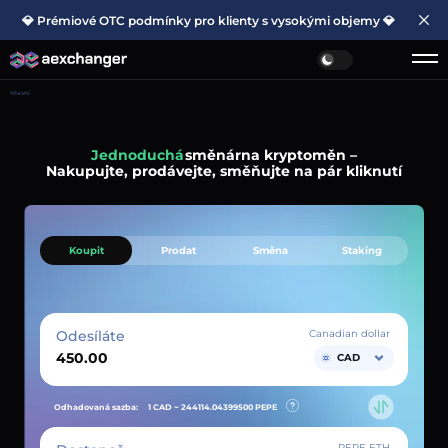
💎 Prémiové OTC podmínky pro klienty s vysokými objemy 💎
Hlavní
Jednoduchá
směnárna kryptoměn –
Nakupujte, prodávejte, směňujte na pár kliknutí
Koupit
Prodat
Směna
Staking
Odesíláte
Canadian dollar
CAD
Odhadovaná sazba:
1 CAD ~
244114.04399500
PEPE
PEPE ETH