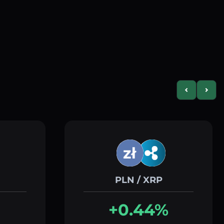
Previous slid
Next s
PLN / XRP
+0.44%