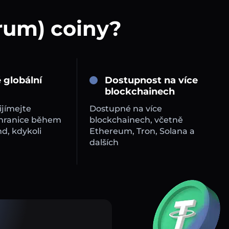
trum) coiny?
 globální
Dostupnost na více
blockchainech
ijímejte
Dostupné na více
 hranice během
blockchainech, včetně
d, kdykoli
Ethereum, Tron, Solana a
dalších