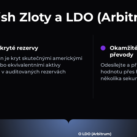
ish Zloty a LDO (Arbi
 kryté rezervy
Okamžité
převody
in je kryt skutečnými americkými
bo ekvivalentními aktivy
Odesílejte a př
 v auditovaných rezervách
hodnotu přes
několika sekun
O LDO (Arbitrum)