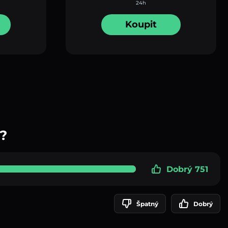
24h
Koupit
?
Dobrý 751
Špatný
Dobrý