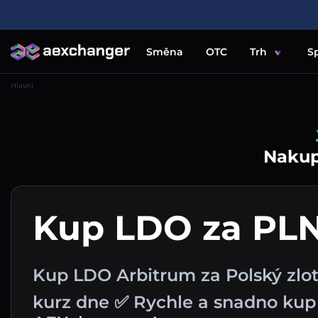
Směna
OTC
Trh
S
Hlavní
Nakupu
Kup LDO za PL
Kup LDO Arbitrum za Polský zlo
kurz dne ✅ Rychle a snadno ku