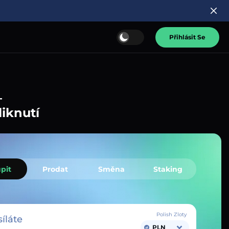
Přihlásit Se
–
liknutí
pit
Prodat
Směna
Staking
Polish Zloty
íláte
PLN