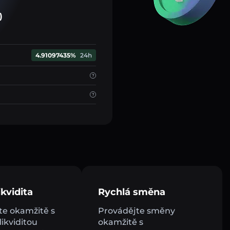
)
4.91097435%
24h
kvidita
Rychlá směna
e okamžitě s
Provádějte směny
ikviditou
okamžitě s