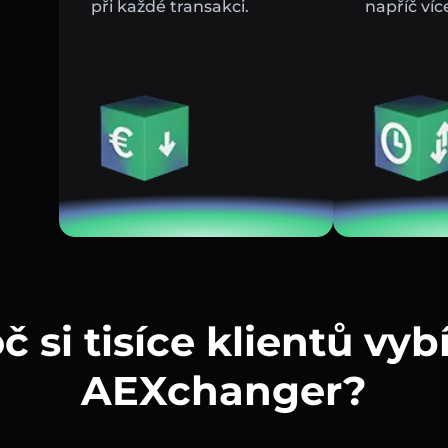
při každé transakci.
napříč víc
č si tisíce klientů vybí
AEXchanger?