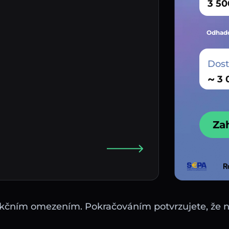
Odhado
Dos
~
Za
sdikčním omezením. Pokračováním potvrzujete, že 