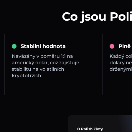
Co jsou Pol
Stabilní hodnota
Plně
Navázány v poměru 1:1 na
Každý co
americký dolar, což zajišťuje
dolary ne
stabilitu na volatilních
drženými
kryptotrzích
O Polish Zloty