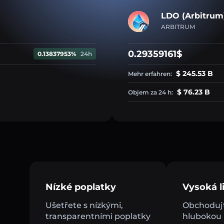
LDO (Arbitrum
ARBITRUM
0.29359161$
0.13837953%
24h
$ 245.53 B
Mehr erfahren:
$ 76.23 B
Objem za 24 h:
Nízké poplatky
Vysoká li
Ušetřete s nízkými,
Obchodujt
transparentními poplatky
hlubokou l