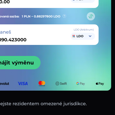
vaná sazba:
1 PLN ~
0.88297800
LDO
LDO (Arbitrum)
taneš
LDO
hájit výměnu
nejste rezidentem omezené jurisdikce.