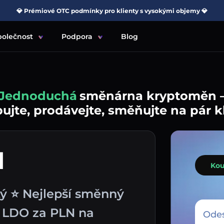
💎 Prémiové OTC podmínky pro klienty s vysokými objemy 💎
polečnost
Podpora
Blog
Jednoduchá
směnárna kryptoměn 
jte, prodávejte, směňujte na pár k
N
Kou
tý ⭐ Nejlepší směnný
p LDO za PLN na
Odes