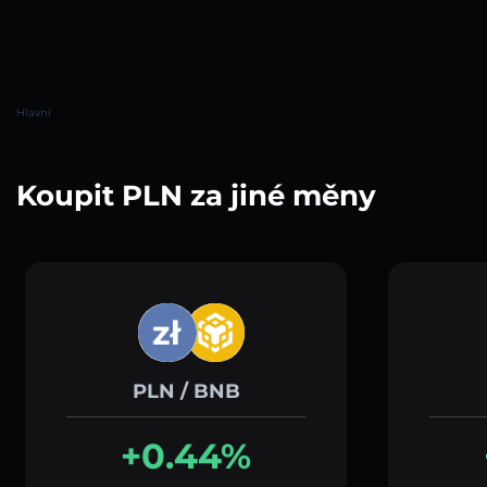
Hlavní
Koupit PLN za jiné měny
PLN / BNB
+0.44%