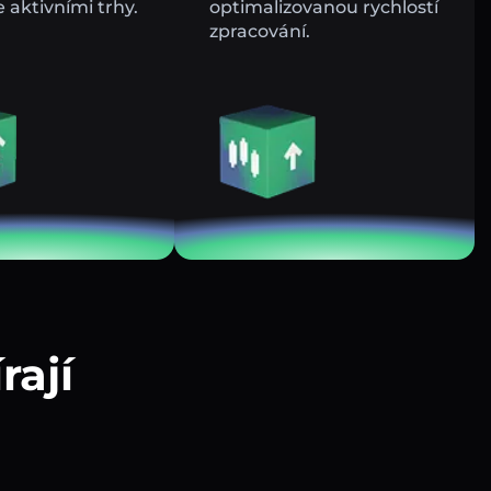
e aktivními trhy.
optimalizovanou rychlostí
zpracování.
rají