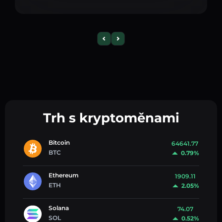
Trh s kryptoměnami
Bitcoin
64641.77
BTC
0.79%
Ethereum
1909.11
ETH
2.05%
Solana
74.07
SOL
0.52%