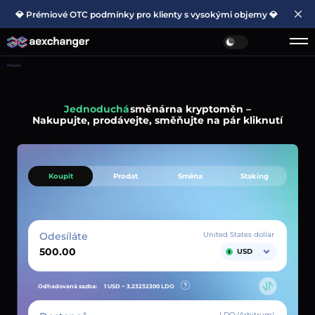
💎 Prémiové OTC podmínky pro klienty s vysokými objemy 💎
Hlavní
Jednoduchá
směnárna kryptoměn –
Nakupujte, prodávejte, směňujte na pár kliknutí
Koupit
Prodat
Směna
Staking
Odesíláte
United States dollar
USD
Odhadovaná sazba:
1 USD ~
3.23232300
LDO
LDO (Arbitrum)