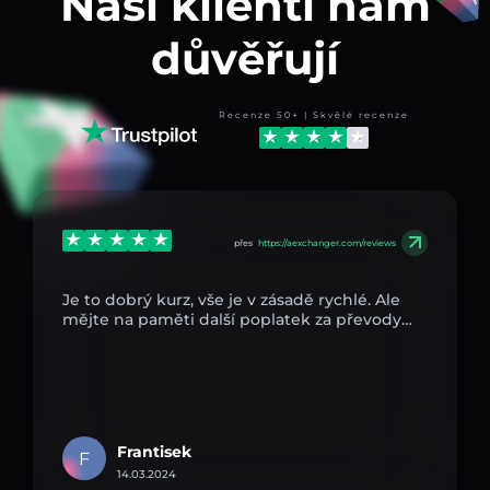
Naši klienti nám
důvěřují
Recenze 50+ | Skvělé recenze
přes
https://aexchanger.com/reviews
Je to dobrý kurz, vše je v zásadě rychlé. Ale
mějte na paměti další poplatek za převody…
Frantisek
F
14.03.2024