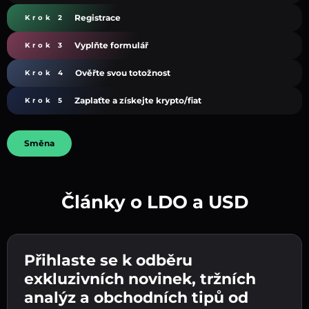
Registrace
Krok 2
Vyplňte formulář
Krok 3
Ověřte svou totožnost
Krok 4
Zaplaťte a získejte krypto/fiat
Krok 5
Směna
Články o LDO a USD
Vytvořte silné heslo 👉 pokračujte k ověření.
Přihlaste se k odběru
Zadejte adresu své kryptopeněženky 👉
Odešlete vklad 👉 obdržíte kryptoměnu nebo
pokračujte k dalšímu kroku.
exkluzivních novinek, tržních
fiat měnu ve své peněžence.
Potvrďte svou totožnost 👉 pokračujte k
analýz a obchodních tipů od
poslednímu kroku.