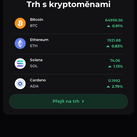
Trh s kryptoměnami
Bitcoin
64996.56
BTC
0.91%
Ethereum
1921.88
ETH
0.83%
Solana
74.06
SOL
1.13%
Cardano
0.1992
ADA
2.79%
Přejít na trh