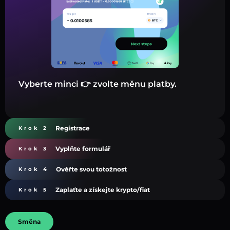
Vyberte minci 👉 zvolte měnu platby.
Registrace
Krok 2
Vyplňte formulář
Krok 3
Ověřte svou totožnost
Krok 4
Zaplaťte a získejte krypto/fiat
Krok 5
Směna