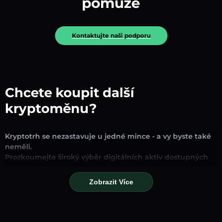
pomůže
Kontaktujte naši podporu
Chcete koupit další
kryptoměnu?
Kryptotrh se nezastavuje u jedné mince - a vy byste také
neměli.
Prozkoumejte široký výběr digitálních aktiv dostupných
pro směnu a obchodování na naší platformě. Ať už
hledáte zavedené stablecoiny, slibné altcoiny nebo
Zobrazit Více
trendové nové tokeny, najdete je všechny na jednom
místě.
Naše stránka Trh poskytuje ceny v reálném čase,