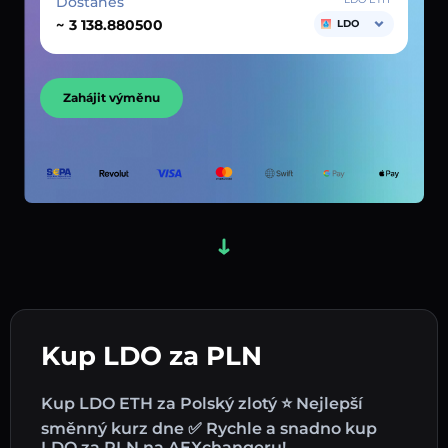
Dostaneš
~
LDO
Zahájit výměnu
Kup LDO za PLN
Kup LDO ETH za Polský zlotý ⭐ Nejlepší
směnný kurz dne ✅ Rychle a snadno kup
LDO za PLN na AEXchangeru!