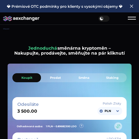
💎 Prémiové OTC podmínky pro klienty s vysokými objemy 💎
Hlavní
Jednoduchá
směnárna kryptoměn –
Nakupujte, prodávejte, směňujte na pár kliknutí
Koupit
Prodat
Směna
Staking
Odesíláte
Polish Zloty
PLN
Odhadovaná sazba:
1 PLN ~
0.89682300
LDO
LDO ETH