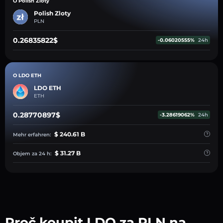
O Polish Zloty
Polish Zloty
PLN
0.26835822$
-0.06020555%
24h
O LDO ETH
LDO ETH
ETH
0.28770897$
-3.28619062%
24h
$ 240.61 B
Mehr erfahren:
$ 31.27 B
Objem za 24 h:
Proč koupit LDO za PLN na