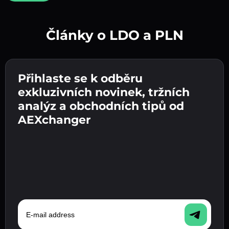
Články o LDO a PLN
Vytvořte silné heslo 👉 pokračujte k ověření.
Přihlaste se k odběru
Zadejte adresu své kryptopeněženky 👉
Odešlete vklad 👉 obdržíte kryptoměnu nebo
pokračujte k dalšímu kroku.
exkluzivních novinek, tržních
fiat měnu ve své peněžence.
Potvrďte svou totožnost 👉 pokračujte k
analýz a obchodních tipů od
poslednímu kroku.
AEXchanger
E-mail address