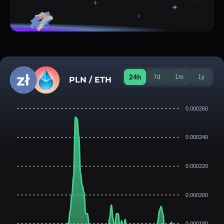
24h
7d
1m
1y
PLN / ETH
0.000260
0.000240
0.000220
0.000200
0.000180