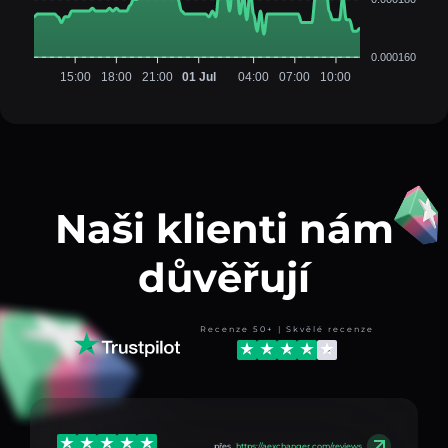
0.000160
15:00
18:00
21:00
01 Jul
04:00
07:00
10:00
Naši klienti nám
důvěřují
Recenze 50+ | Skvělé recenze
přes
https://aexchanger.com/reviews