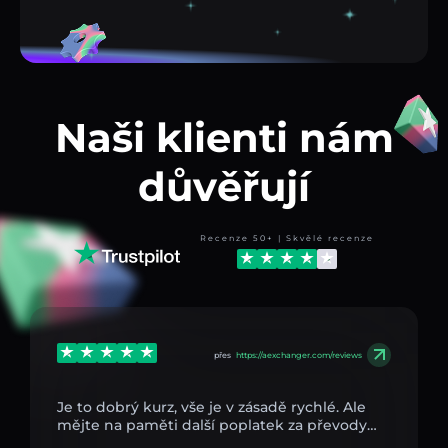
Naši klienti nám
důvěřují
Recenze 50+ | Skvělé recenze
přes
https://aexchanger.com/reviews
Je to dobrý kurz, vše je v zásadě rychlé. Ale
mějte na paměti další poplatek za převody…