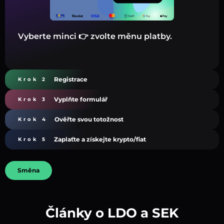
Vyberte minci 👉 zvolte měnu platby.
Registrace
Krok 2
Vyplňte formulář
Krok 3
Ověřte svou totožnost
Krok 4
Zaplaťte a získejte krypto/fiat
Krok 5
Směna
Články o LDO a SEK