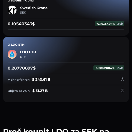
O Swedish Krona
Swedish Krona
SEK
0.10540343$
-0.1935494%
24h
O LDO ETH
LDO ETH
ETH
0.28770897$
-3.28619062%
24h
$ 240.61 B
Mehr erfahren:
$ 31.27 B
Objem za 24 h:
Proč koupit LDO za SEK na