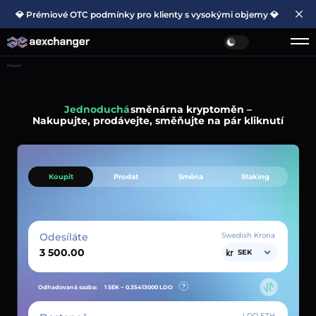
💎 Prémiové OTC podmínky pro klienty s vysokými objemy 💎
Hlavní
Jednoduchá
směnárna kryptoměn –
Nakupujte, prodávejte, směňujte na pár kliknutí
Koupit
Prodat
Směna
Staking
Odesíláte
Swedish Krona
SEK
Odhadovaná sazba:
1 SEK ~
0.35413000
LDO
LDO ETH