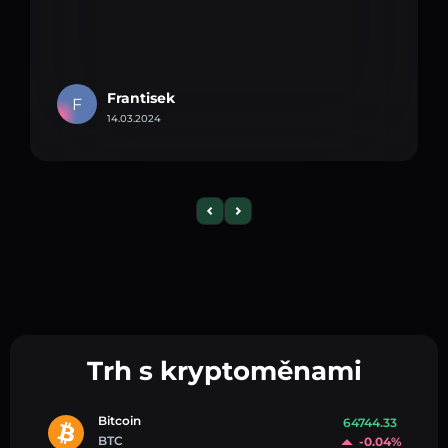
Frantisek
F
14.03.2024
Trh s kryptoměnami
Bitcoin
64744.33
BTC
-0.04%