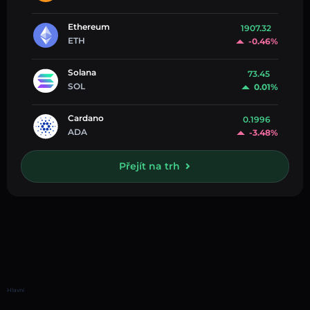
Ethereum
1907.32
ETH
-0.46%
Solana
73.45
SOL
0.01%
Cardano
0.1996
ADA
-3.48%
Přejít na trh
Hlavní