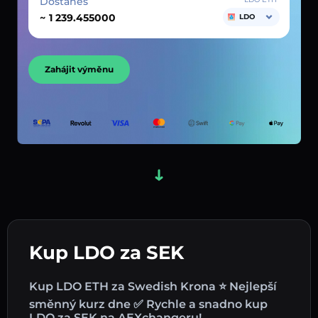
Dostaneš
~
LDO
Zahájit výměnu
Kup LDO za SEK
Kup LDO ETH za Swedish Krona ⭐ Nejlepší
směnný kurz dne ✅ Rychle a snadno kup
LDO za SEK na AEXchangeru!