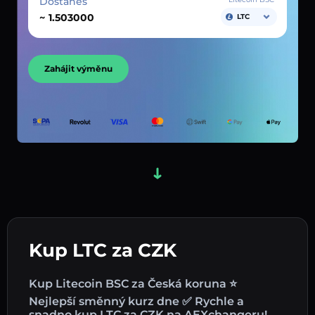
Dostaneš
~
LTC
Zahájit výměnu
Kup LTC za CZK
Kup Litecoin BSC za Česká koruna ⭐
Nejlepší směnný kurz dne ✅ Rychle a
snadno kup LTC za CZK na AEXchangeru!