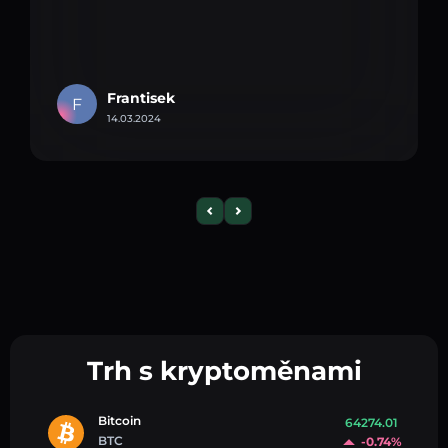
Frantisek
F
14.03.2024
Trh s kryptoměnami
Bitcoin
64274.01
BTC
-0.74%