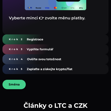
Vyberte minci 👉 zvolte měnu platby.
Registrace
Krok 2
Vyplňte formulář
Krok 3
Ověřte svou totožnost
Krok 4
Zaplaťte a získejte krypto/fiat
Krok 5
Směna
Články o LTC a CZK