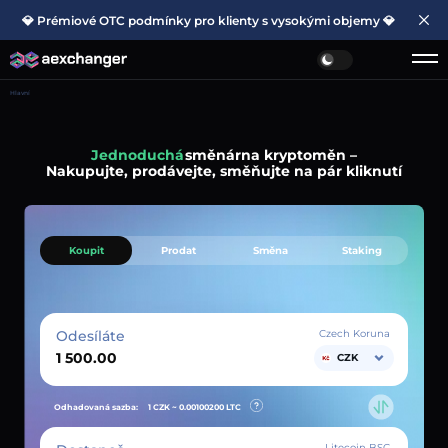
💎 Prémiové OTC podmínky pro klienty s vysokými objemy 💎
Hlavní
Jednoduchá
směnárna kryptoměn –
Nakupujte, prodávejte, směňujte na pár kliknutí
Koupit
Prodat
Směna
Staking
Odesíláte
Czech Koruna
CZK
Odhadovaná sazba:
1 CZK ~
0.00100200
LTC
Litecoin BSC