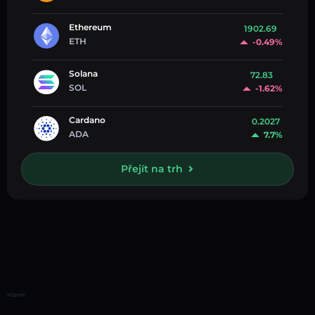
Ethereum
1902.69
ETH
-0.49%
Solana
72.83
SOL
-1.62%
Cardano
0.2027
ADA
7.7%
Přejít na trh
Hlavní