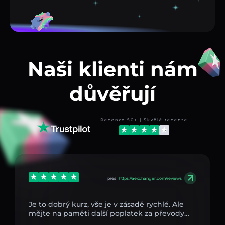
Naši klienti nám
důvěřují
Recenze 50+ | Skvělé recenze
přes
https://aexchanger.com/reviews
Je to dobrý kurz, vše je v zásadě rychlé. Ale
mějte na paměti další poplatek za převody…