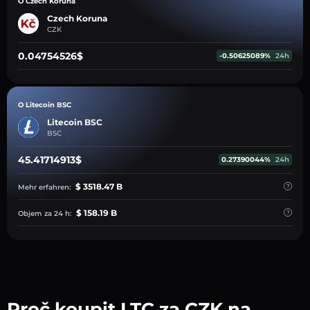
O Czech Koruna
Czech Koruna
CZK
0.04754526$
-0.50625089%
24h
O Litecoin BSC
Litecoin BSC
BSC
45.41714913$
0.27390044%
24h
$ 3518.47 B
Mehr erfahren:
$ 158.19 B
Objem za 24 h:
Proč koupit LTC za CZK na