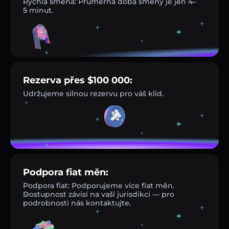
Rychlá směna: Průměrná doba směny je jen 4–
5 minut.
Rezerva přes $100 000:
Udržujeme silnou rezervu pro váš klid.
Podpora fiat měn:
Podpora fiat: Podporujeme více fiat měn.
Dostupnost závisí na vaší jurisdikci — pro
podrobnosti nás kontaktujte.