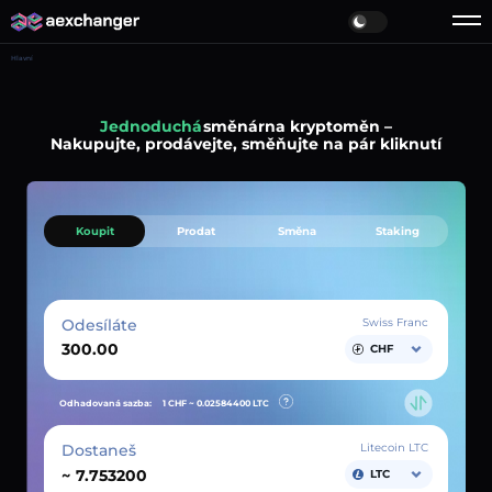
Hlavní
Jednoduchá
směnárna kryptoměn –
Nakupujte, prodávejte, směňujte na pár kliknutí
Koupit
Prodat
Směna
Staking
Odesíláte
Swiss Franc
CHF
Odhadovaná sazba:
1 CHF ~
0.02584400
LTC
Dostaneš
Litecoin LTC
~
LTC