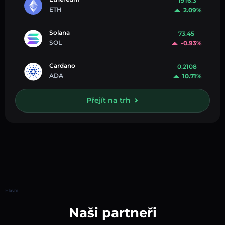
1916.3
ETH
2.09%
Solana
73.45
SOL
-0.93%
Cardano
0.2108
ADA
10.71%
Přejít na trh
Hlavní
Naši partneři