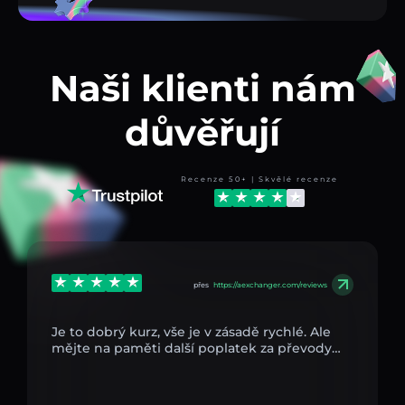
Naši klienti nám
důvěřují
Recenze 50+ | Skvělé recenze
přes
https://aexchanger.com/reviews
Je to dobrý kurz, vše je v zásadě rychlé. Ale
mějte na paměti další poplatek za převody…