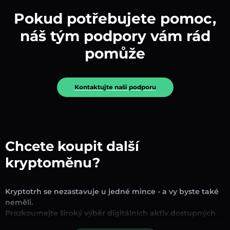
Pokud potřebujete pomoc,
náš tým podpory vám rád
pomůže
Kontaktujte naši podporu
Chcete koupit další
kryptoměnu?
Kryptotrh se nezastavuje u jedné mince - a vy byste také
neměli.
Prozkoumejte široký výběr digitálních aktiv dostupných
pro směnu a obchodování na naší platformě. Ať už