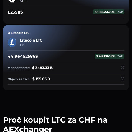
CHF
1.23511$
-0.12534609%
24h
O Litecoin LTC
Litecoin LTC
LTC
44.96452586$
0.49110607%
24h
$ 3483.33 B
Mehr erfahren:
$ 155.85 B
Objem za 24 h:
Proč koupit LTC za CHF na
AEXchanger