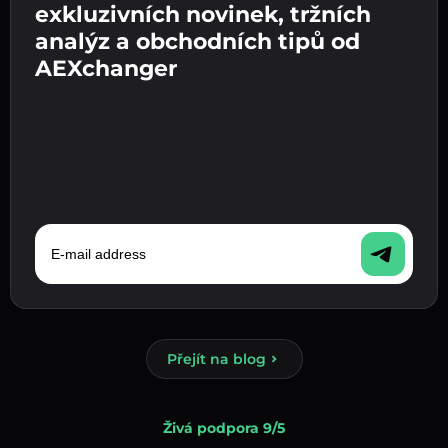
pokračujte k dalšímu kroku.
exkluzivních novinek, tržních
fiat měnu ve své peněžence.
Potvrďte svou totožnost 👉 pokračujte k
analýz a obchodních tipů od
poslednímu kroku.
AEXchanger
E-mail address
Přejít na blog
Živá podpora 9/5