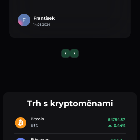
Frantisek
F
14.03.2024
Trh s kryptoměnami
Bitcoin
64784.57
BTC
0.44%
Ethereum