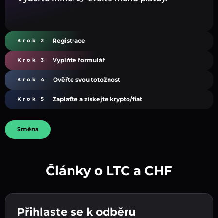
Registrace
Krok 2
Vyplňte formulář
Krok 3
Ověřte svou totožnost
Krok 4
Zaplaťte a získejte krypto/fiat
Krok 5
Směna
Články o LTC a CHF
Vytvořte silné heslo 👉 pokračujte k ověření.
Přihlaste se k odběru
Zadejte adresu své kryptopeněženky 👉
Odešlete vklad 👉 obdržíte kryptoměnu nebo