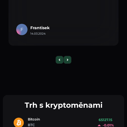
Frantisek
F
14.03.2024
Trh s kryptoměnami
Bitcoin
65127.15
BTC
-0.01%