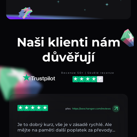
Naši klienti nám
důvěřují
Recenze 50+ | Skvělé recenze
přes
https://aexchanger.com/reviews
Je to dobrý kurz, vše je v zásadě rychlé. Ale
mějte na paměti další poplatek za převody…