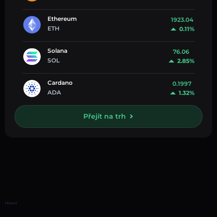
Ethereum
1923.04
ETH
0.11%
Solana
76.06
SOL
2.85%
Cardano
0.1997
ADA
1.32%
Přejít na trh
Hlavní