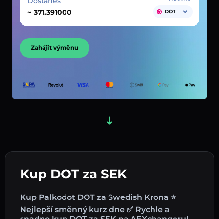
Dostaneš
~
DOT
Zahájit výměnu
Kup DOT za SEK
Kup Palkodot DOT za Swedish Krona ⭐
Nejlepší směnný kurz dne ✅ Rychle a
snadno kup DOT za SEK na AEXchangeru!