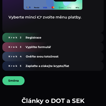
Vyberte minci 👉 zvolte měnu platby.
Registrace
Krok 2
Vyplňte formulář
Krok 3
Ověřte svou totožnost
Krok 4
Zaplaťte a získejte krypto/fiat
Krok 5
Směna
Články o DOT a SEK