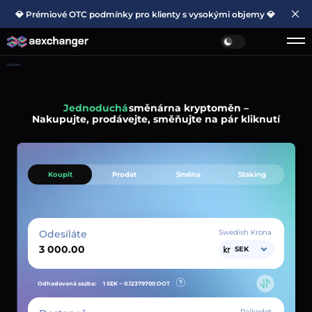
💎 Prémiové OTC podmínky pro klienty s vysokými objemy 💎
Hlavní
Jednoduchá
směnárna kryptoměn –
Nakupujte, prodávejte, směňujte na pár kliknutí
Koupit
Prodat
Směna
Staking
Odesíláte
Swedish Krona
SEK
Odhadovaná sazba:
1 SEK ~
0.12379700
DOT
Palkodot