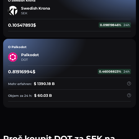
O Swedish Krona
Swedish Krona
SEK
0.10547893$
0.09819846%
24h
O Palkodot
Palkodot
DOT
0.81916994$
0.46008823%
24h
$ 1390.18 B
Mehr erfahren:
$ 60.03 B
Objem za 24 h:
Proč koupit DOT za SEK na