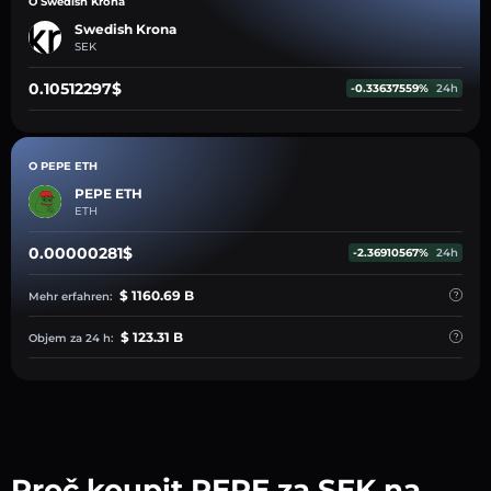
O Swedish Krona
Swedish Krona
SEK
0.10512297$
-0.33637559%
24h
O PEPE ETH
PEPE ETH
ETH
0.00000281$
-2.36910567%
24h
$ 1160.69 B
Mehr erfahren:
$ 123.31 B
Objem za 24 h:
Proč koupit PEPE za SEK na