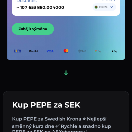
Dostaneš
~
PEPE
Zahájit výměnu
Kup PEPE za SEK
Kup PEPE za Swedish Krona ⭐ Nejlepší
směnný kurz dne ✅ Rychle a snadno kup
PEPE za SEK na AEXchangeru!