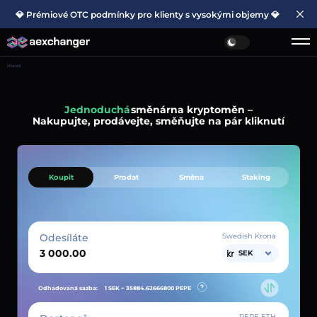
💎 Prémiové OTC podmínky pro klienty s vysokými objemy 💎
Hlavní
Jednoduchá
směnárna kryptoměn –
Nakupujte, prodávejte, směňujte na pár kliknutí
Koupit
Prodat
Směna
Staking
Odesíláte
Swedish Krona
SEK
Odhadovaná sazba:
1 SEK ~
35884.62666800
PEPE
PEPE ETH