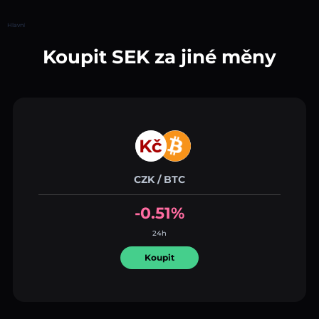
Hlavní
Koupit SEK za jiné měny
CZK / BTC
-0.51%
24h
Koupit