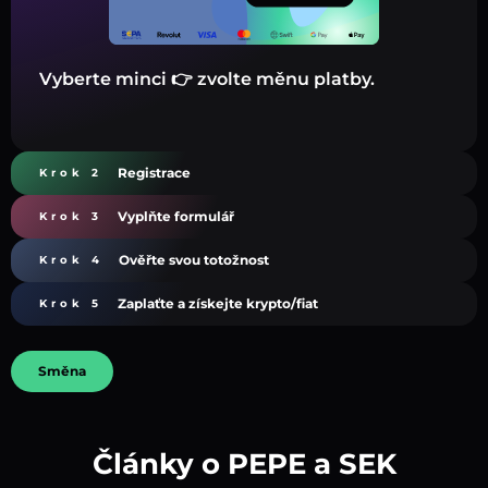
Vyberte minci 👉 zvolte měnu platby.
Registrace
Krok 2
Vyplňte formulář
Krok 3
Ověřte svou totožnost
Krok 4
Zaplaťte a získejte krypto/fiat
Krok 5
Směna
Články o PEPE a SEK