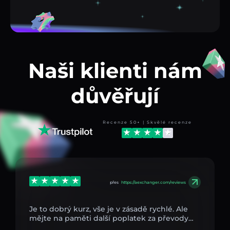
Naši klienti nám
důvěřují
Recenze 50+ | Skvělé recenze
přes
https://aexchanger.com/reviews
Je to dobrý kurz, vše je v zásadě rychlé. Ale
mějte na paměti další poplatek za převody…