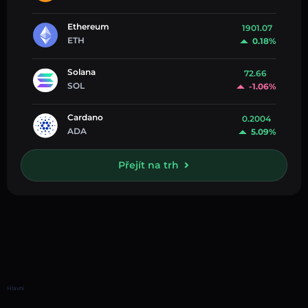
Ethereum
1901.07
ETH
0.18%
Solana
72.66
SOL
-1.06%
Cardano
0.2004
ADA
5.09%
Přejít na trh
Hlavní