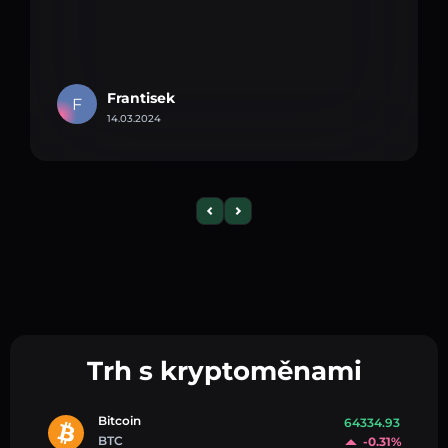
Frantisek
F
14.03.2024
Trh s kryptoměnami
Bitcoin
64334.93
BTC
-0.31%