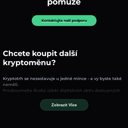
pomůže
Kontaktujte naši podporu
Chcete koupit další
kryptoměnu?
Kryptotrh se nezastavuje u jedné mince - a vy byste také
neměli.
Prozkoumejte široký výběr digitálních aktiv dostupných
pro směnu a obchodování na naší platformě. Ať už
hledáte zavedené stablecoiny, slibné altcoiny nebo
Zobrazit Více
trendové nové tokeny, najdete je všechny na jednom
místě.
Naše stránka Trh poskytuje ceny v reálném čase,