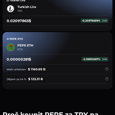
O Turkish Lira
Turkish Lira
TRY
0.02097865$
-0.20978659%
24h
O PEPE ETH
PEPE ETH
ETH
0.00000281$
-2.36910567%
24h
$ 1160.69 B
Mehr erfahren:
$ 123.31 B
Objem za 24 h:
Proč koupit PEPE za TRY na