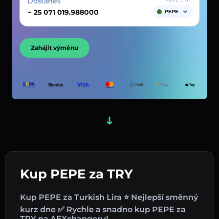
Dostaneš
~
PEPE
Zahájit výměnu
Kup PEPE za TRY
Kup PEPE za Turkish Lira ⭐ Nejlepší směnný
kurz dne ✅ Rychle a snadno kup PEPE za
TRY na AEXchangeru!