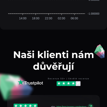
-1.000000
14:00
18:00
22:00
02:00
06:00
Naši klienti nám
důvěřují
Recenze 50+ | Skvělé recenze
přes
https://aexchanger.com/reviews