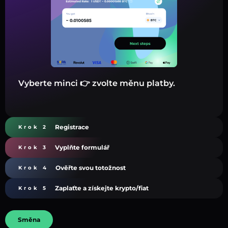
Vyberte minci 👉 zvolte měnu platby.
Registrace
Krok 2
Vyplňte formulář
Krok 3
Ověřte svou totožnost
Krok 4
Zaplaťte a získejte krypto/fiat
Krok 5
Směna