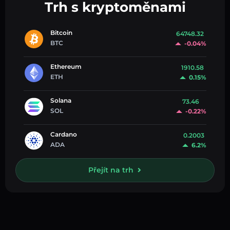
Trh s kryptoměnami
Bitcoin
64748.32
BTC
-0.04%
Ethereum
1910.58
ETH
0.15%
Solana
73.46
SOL
-0.22%
Cardano
0.2003
ADA
6.2%
Přejít na trh