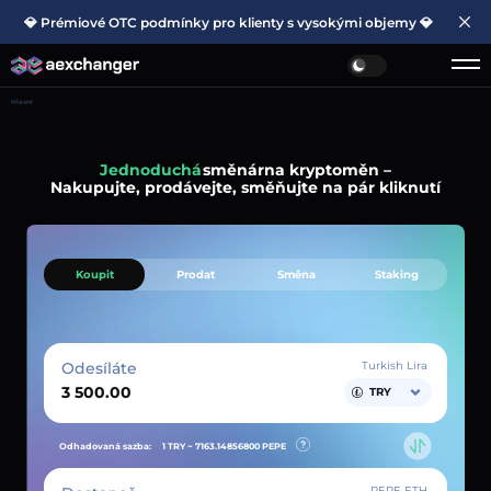
💎 Prémiové OTC podmínky pro klienty s vysokými objemy 💎
Hlavní
Jednoduchá
směnárna kryptoměn –
Nakupujte, prodávejte, směňujte na pár kliknutí
Koupit
Prodat
Směna
Staking
Odesíláte
Turkish Lira
TRY
Odhadovaná sazba:
1 TRY ~
7163.14856800
PEPE
PEPE ETH