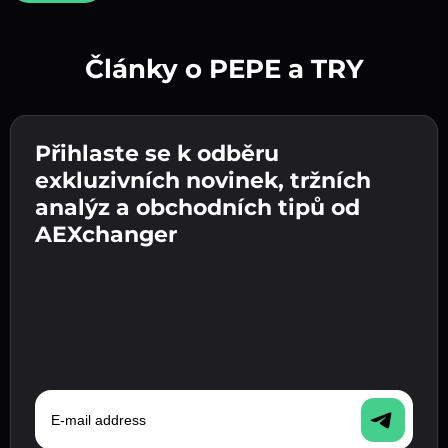
Články o PEPE a TRY
Vytvořte silné heslo 👉 pokračujte k ověření.
Přihlaste se k odběru
Zadejte adresu své kryptopeněženky 👉
Odešlete vklad 👉 obdržíte kryptoměnu nebo
pokračujte k dalšímu kroku.
exkluzivních novinek, tržních
fiat měnu ve své peněžence.
Potvrďte svou totožnost 👉 pokračujte k
analýz a obchodních tipů od
poslednímu kroku.
AEXchanger
E-mail address