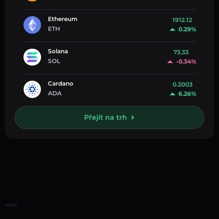
Ethereum
1912.12
ETH
0.29%
Solana
73.33
SOL
-0.34%
Cardano
0.2003
ADA
6.26%
Přejít na trh
Hlavní