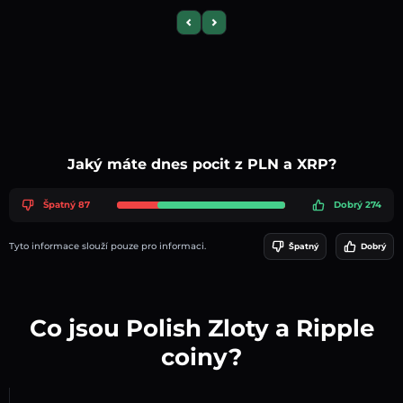
Previous slide
Next slide
Jaký máte dnes pocit z PLN a XRP?
Špatný 87
Dobrý 274
Tyto informace slouží pouze pro informaci.
Špatný
Dobrý
Co jsou Polish Zloty a Ripple
coiny?