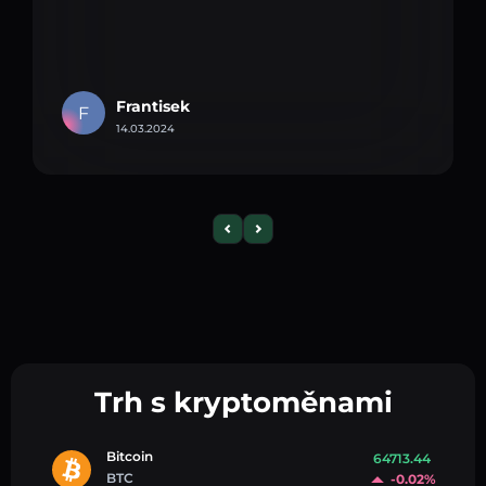
Frantisek
F
14.03.2024
Trh s kryptoměnami
Bitcoin
64713.44
BTC
-0.02%