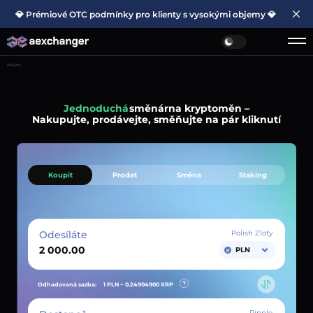
💎 Prémiové OTC podmínky pro klienty s vysokými objemy 💎
Hlavní
Jednoduchá
směnárna kryptoměn –
Nakupujte, prodávejte, směňujte na pár kliknutí
Koupit
Prodat
Směna
Staking
Odesíláte
Polish Zloty
PLN
Odhadovaná sazba:
1 PLN ~
0.24904900
XRP
Ripple