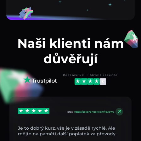
Naši klienti nám
důvěřují
Recenze 50+ | Skvělé recenze
přes
https://aexchanger.com/reviews
Je to dobrý kurz, vše je v zásadě rychlé. Ale
mějte na paměti další poplatek za převody…