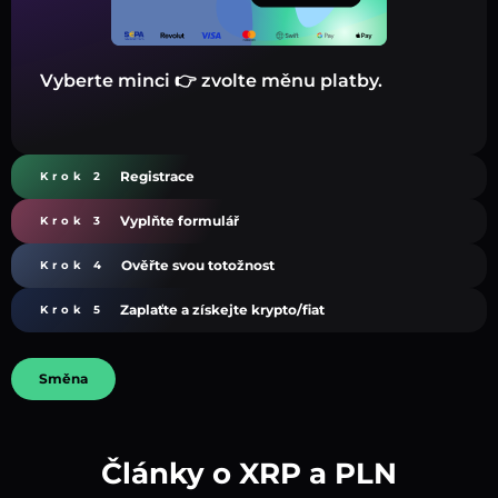
Vyberte minci 👉 zvolte měnu platby.
Registrace
Krok 2
Vyplňte formulář
Krok 3
Ověřte svou totožnost
Krok 4
Zaplaťte a získejte krypto/fiat
Krok 5
Směna
Články o XRP a PLN