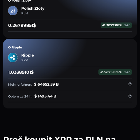
O Polish Zloty
Polish Zloty
PLN
0.26799851$
-0.3077318%
24h
O Ripple
Ripple
XRP
1.03389101$
-2.57689059%
24h
$ 64652.59 B
Mehr erfahren:
$ 1495.44 B
Objem za 24 h:
Proč koupit XRP za PLN na