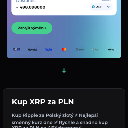
Dostaneš
~
XRP
Zahájit výměnu
Kup XRP za PLN
Kup Ripple za Polský zlotý ⭐ Nejlepší
směnný kurz dne ✅ Rychle a snadno kup
XRP za PLN na AEXchangeru!