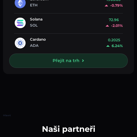
ETH
-0.79%
Solana
72.96
SOL
-2.01%
Cardano
0.2025
ADA
6.24%
Přejít na trh
Hlavní
Naši partneři