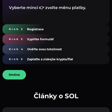
Vyberte minci 👉 zvolte měnu platby.
Registrace
Krok 2
Vyplňte formulář
Krok 3
Ověřte svou totožnost
Krok 4
Zaplaťte a získejte krypto/fiat
Krok 5
Směna
Články o SOL
Vytvořte silné heslo 👉 pokračujte k ověření.