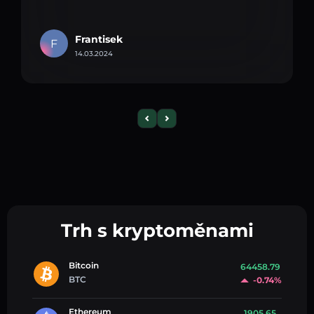
Frantisek
F
14.03.2024
Trh s kryptoměnami
Bitcoin
64458.79
BTC
-0.74%
Ethereum
1905.65