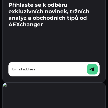
Přihlaste se k odběru
Zadejte adresu své kryptopeněženky 👉
Odešlete vklad 👉 obdržíte kryptoměnu nebo
pokračujte k dalšímu kroku.
exkluzivních novinek, tržních
fiat měnu ve své peněžence.
Potvrďte svou totožnost 👉 pokračujte k
analýz a obchodních tipů od
poslednímu kroku.
AEXchanger
E-mail address