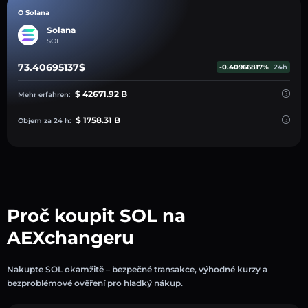
O Solana
Solana
SOL
73.40695137$
-0.40966817%
24h
$ 42671.92 B
Mehr erfahren:
$ 1758.31 B
Objem za 24 h:
Proč koupit SOL na
AEXchangeru
Nakupte SOL okamžitě – bezpečné transakce, výhodné kurzy a
bezproblémové ověření pro hladký nákup.