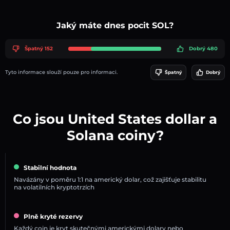
Jaký máte dnes pocit SOL?
Špatný 152
Dobrý 480
Tyto informace slouží pouze pro informaci.
Špatný
Dobrý
Co jsou United States dollar a
Solana coiny?
Stabilní hodnota
Navázány v poměru 1:1 na americký dolar, což zajišťuje stabilitu
na volatilních kryptotrzích
Plně kryté rezervy
Každý coin je kryt skutečnými americkými dolary nebo