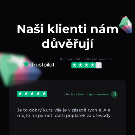
Naši klienti nám
důvěřují
Recenze 50+ | Skvělé recenze
přes
https://aexchanger.com/reviews
Je to dobrý kurz, vše je v zásadě rychlé. Ale
mějte na paměti další poplatek za převody…