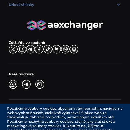
USD → BTC
PLN → ETH
Uzlové stránky
LTC → EUR
Směnit USDC (USDC)
PLN → LTC
EUR → BNB
Prodejní páry
TRX → EUR
CZK → BNB (BSC)
USD → XRP
Nákupní páry
ADA → EUR
DKK → DOGE
Směnné páry
TON → EUR
USD → ADA
Zůstaňte ve spojení:
TRY → TON
Naše podpora:
Používáme soubory cookies, abychom vám pomohli s navigací na
AEXchanger.com je technologické rozhraní. Směnárenské
webových stránkách, efektivně vykonávali funkce webu a
služby poskytují autorizovaní poskytovatelé třetích stran.
zlepšovali jej, zabránili podvodům, nezákonným aktivitám atd.
Služby v Kanadě poskytuje společnost REMITTIX GLOBAL
Používáme nezbytné soubory cookies, stejně jako statistické a
CORPORATION, společnost registrovaná v Kanadě (registrační
marketingové soubory cookies. Kliknutím na „Přijmout“
číslo: BC1545532), se sídlem na adrese 422 RICHARDS STREET,