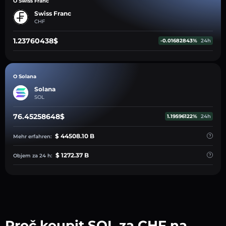
O Swiss Franc
Swiss Franc
CHF
1.23760438$
-0.01682843%
24h
O Solana
Solana
SOL
76.45258648$
1.19596122%
24h
$ 44508.10 B
Mehr erfahren:
$ 1272.37 B
Objem za 24 h:
Proč koupit SOL za CHF na