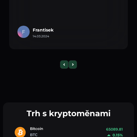
Frantisek
F
14.03.2024
Trh s kryptoměnami
Bitcoin
65089.81
BTC
0.15%