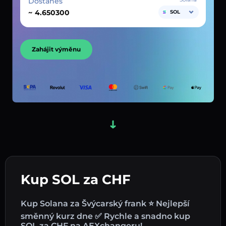
Dostaneš
~
SOL
Zahájit výměnu
Kup SOL za CHF
Kup Solana za Švýcarský frank ⭐ Nejlepší
směnný kurz dne ✅ Rychle a snadno kup
SOL za CHF na AEXchangeru!