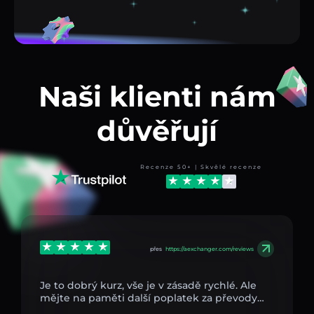
Naši klienti nám
důvěřují
Recenze 50+ | Skvělé recenze
přes
https://aexchanger.com/reviews
Je to dobrý kurz, vše je v zásadě rychlé. Ale
mějte na paměti další poplatek za převody…