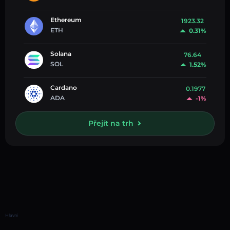
Ethereum
1923.32
ETH
0.31%
Solana
76.64
SOL
1.52%
Cardano
0.1977
ADA
-1%
Přejít na trh
Hlavní