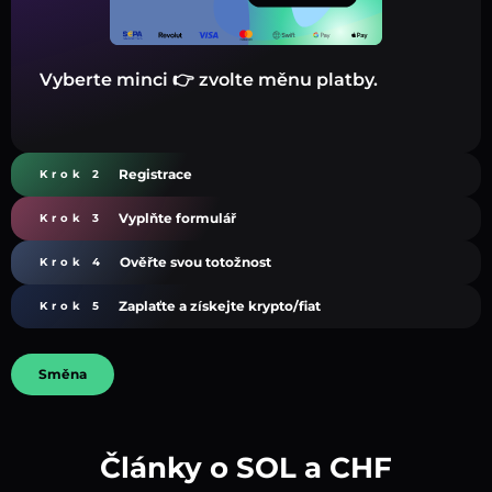
Vyberte minci 👉 zvolte měnu platby.
Registrace
Krok 2
Vyplňte formulář
Krok 3
Ověřte svou totožnost
Krok 4
Zaplaťte a získejte krypto/fiat
Krok 5
Směna
Články o SOL a CHF