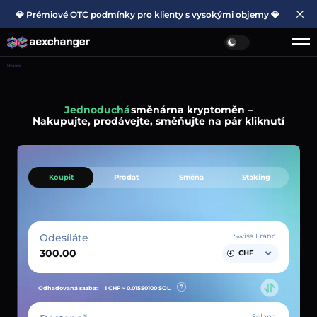
💎 Prémiové OTC podmínky pro klienty s vysokými objemy 💎
Hlavní
Jednoduchá
směnárna kryptoměn –
Nakupujte, prodávejte, směňujte na pár kliknutí
Koupit
Prodat
Směna
Staking
Odesíláte
Swiss Franc
CHF
Odhadovaná sazba:
1 CHF ~
0.01550100
SOL
Solana