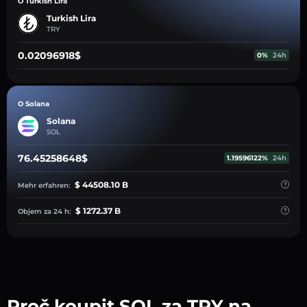
O Turkish Lira
Turkish Lira
TRY
0.02096918$
0%
24h
O Solana
Solana
SOL
76.45258648$
1.19596122%
24h
$ 44508.10 B
Mehr erfahren:
$ 1272.37 B
Objem za 24 h:
Proč koupit SOL za TRY na