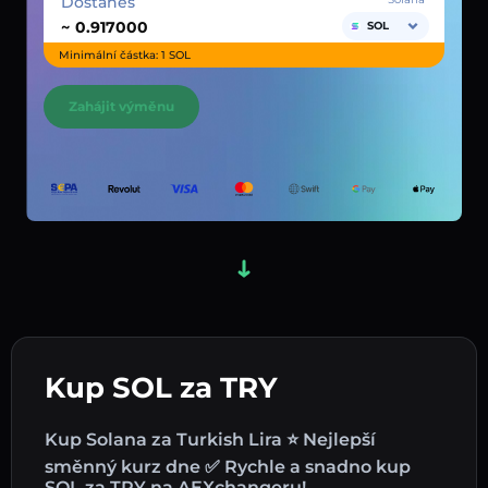
Dostaneš
~
SOL
Minimální částka: 1 SOL
Zahájit výměnu
Kup SOL za TRY
Kup Solana za Turkish Lira ⭐ Nejlepší
směnný kurz dne ✅ Rychle a snadno kup
SOL za TRY na AEXchangeru!