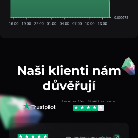
0.000273
16:00
19:00
22:00
01:00
04:00
07:00
10:00
13:00
Naši klienti nám
důvěřují
Recenze 50+ | Skvělé recenze
přes
https://aexchanger.com/reviews