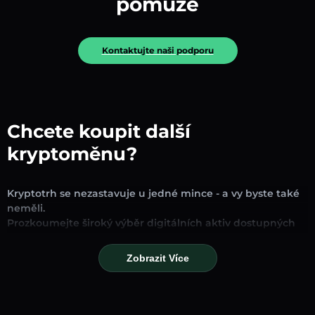
pomůže
Kontaktujte naši podporu
Chcete koupit další
kryptoměnu?
Kryptotrh se nezastavuje u jedné mince - a vy byste také
neměli.
Prozkoumejte široký výběr digitálních aktiv dostupných
pro směnu a obchodování na naší platformě. Ať už
hledáte zavedené stablecoiny, slibné altcoiny nebo
Zobrazit Více
trendové nové tokeny, najdete je všechny na jednom
místě.
Naše stránka Trh poskytuje ceny v reálném čase,