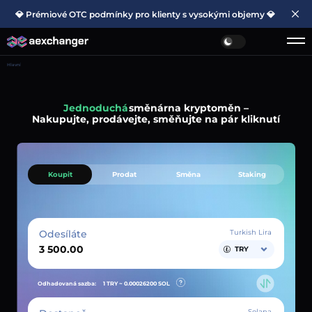
💎 Prémiové OTC podmínky pro klienty s vysokými objemy 💎
Hlavní
Jednoduchá
směnárna kryptoměn –
Nakupujte, prodávejte, směňujte na pár kliknutí
Koupit
Prodat
Směna
Staking
Odesíláte
Turkish Lira
TRY
Odhadovaná sazba:
1 TRY ~
0.00026200
SOL
Solana