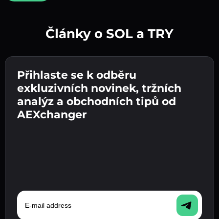
Články o SOL a TRY
Vytvořte silné heslo 👉 pokračujte k ověření.
Přihlaste se k odběru
Zadejte adresu své kryptopeněženky 👉
Odešlete vklad 👉 obdržíte kryptoměnu nebo
pokračujte k dalšímu kroku.
exkluzivních novinek, tržních
fiat měnu ve své peněžence.
Potvrďte svou totožnost 👉 pokračujte k
analýz a obchodních tipů od
poslednímu kroku.
AEXchanger
E-mail address