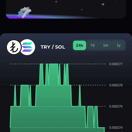
24h
7d
1m
1y
TRY / SOL
0.000277
0.000276
0.000275
0.000274