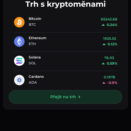
Trh s kryptoměnami
Bitcoin
65243.68
BTC
0.24%
Ethereum
1925.52
ETH
0.12%
Solana
76.93
SOL
0.59%
Cardano
0.1978
ADA
-0.9%
Přejít na trh