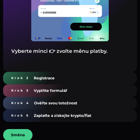
Vyberte minci 👉 zvolte měnu platby.
Registrace
Krok 2
Vyplňte formulář
Krok 3
Ověřte svou totožnost
Krok 4
Zaplaťte a získejte krypto/fiat
Krok 5
Směna